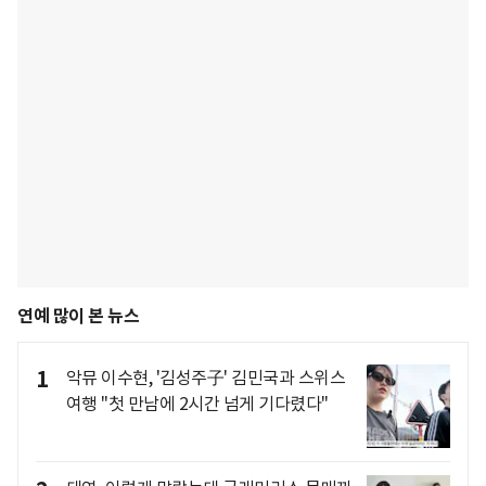
연예 많이 본 뉴스
1
악뮤 이수현, '김성주子' 김민국과 스위스
여행 "첫 만남에 2시간 넘게 기다렸다"