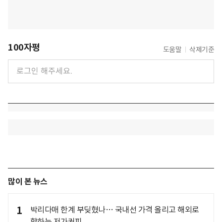
100자평
도움말
삭제기준
많이 본 뉴스
1
박리다매 한계 부딪혔나… 국내선 가격 올리고 해외로
향하는 저가커피