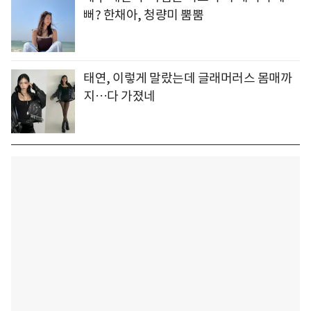
뻐? 한채아, 청량미 뿜뿜
태연, 이렇게 말랐는데 글래머러스 몸매까
지…다 가졌네