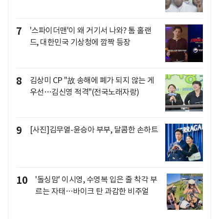
7
'스파이더맨'이 왜 거기서 나와? 톰 홀랜
드, 대한민국 기상청에 깜짝 등장
8
김상미 CP "故 송해에 폐가 되지 않는 게
우선…김신영 적격"(전국노래자랑)
9
[사진]김무열-윤승아 부부, 달콤한 손하트
10
'돌싱맘' 이시영, 수영복 입은 줄 착각 부
르는 자태…바이크 탄 과감한 비주얼