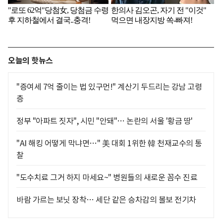
오늘의 핫뉴스
"증여세 7억 줄이는 법 있구먼!" 계산기 두드리는 강남 고령
층
정부 "아파트 짓자", 시민 "안돼"… 논란의 서울 '황금 땅'
"AI 해킹 어떻게 막냐면…" 美 대회 1위한 韓 천재교수의 통
찰
"도수치료 그거 하지 마세요~" 병원들의 새로운 꼼수 진료
바람 가르는 보닛 장착… 세단 같은 승차감의 볼보 전기차