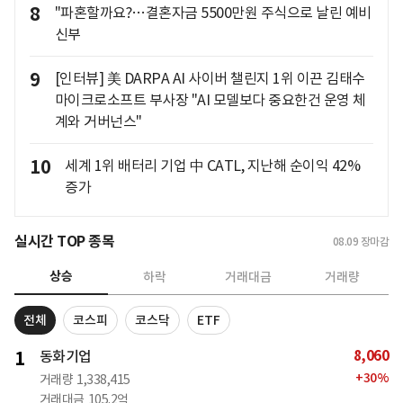
8
"파혼할까요?…결혼자금 5500만원 주식으로 날린 예비
신부
9
[인터뷰] 美 DARPA AI 사이버 챌린지 1위 이끈 김태수
마이크로소프트 부사장 "AI 모델보다 중요한건 운영 체
계와 거버넌스"
10
세계 1위 배터리 기업 中 CATL, 지난해 순이익 42%
증가
실시간 TOP 종목
08.09
장마감
상승
하락
거래대금
거래량
전체
코스피
코스닥
ETF
8,060
1
동화기업
+
30
%
거래량
1,338,415
거래대금
105.2억