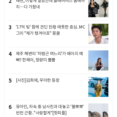
2
태연, 이렇게 말랐는데 글래머러스 몸매까
지…다 가졌네
3
'17억 빚' 함께 견딘 친母 애틋한 효심..MC
그리 "제가 챙겨야죠" 뭉클
4
제주 해변의 '차범근 며느리'가 왜이리 예
뻐? 한채아, 청량미 뿜뿜
5
[사진]김희애, 우아한 등장
6
유아인, 자숙 중 남사친과 대놓고 '볼뽀뽀'
반전 근황.."사랑할게"[핫피플]