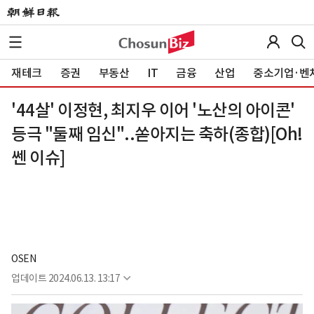
재테크
증권
부동산
IT
금융
산업
중소기업·벤
'44살' 이정현, 최지우 이어 '노산의 아이콘'
등극 "둘째 임신"..쏟아지는 축하(종합)[Oh!
쎈 이슈]
OSEN
업데이트
2024.06.13. 13:17