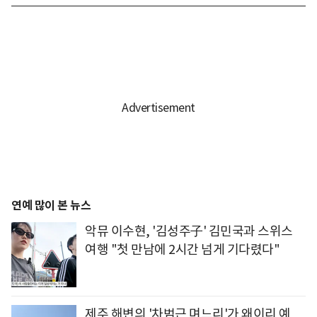
연예 많이 본 뉴스
악뮤 이수현, '김성주子' 김민국과 스위스
여행 "첫 만남에 2시간 넘게 기다렸다"
제주 해변의 '차범근 며느리'가 왜이리 예