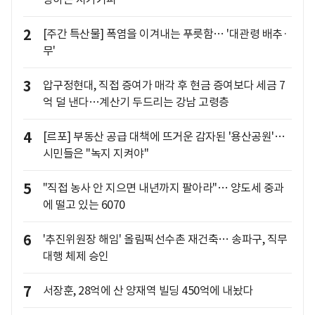
2
[주간 특산물] 폭염을 이겨내는 푸릇함… '대관령 배추·
무'
3
압구정현대, 직접 증여가 매각 후 현금 증여보다 세금 7
억 덜 낸다…계산기 두드리는 강남 고령층
4
[르포] 부동산 공급 대책에 뜨거운 감자된 '용산공원'…
시민들은 "녹지 지켜야"
5
"직접 농사 안 지으면 내년까지 팔아라"… 양도세 중과
에 떨고 있는 6070
6
'추진위원장 해임' 올림픽선수촌 재건축… 송파구, 직무
대행 체제 승인
7
서장훈, 28억에 산 양재역 빌딩 450억에 내놨다