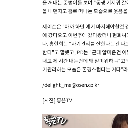
을 꺼내는 준범이를 보며 "동생 기저귀 
을 내던지고 홀로 떠나는 모습으로 웃음을
제이쓴은 "아까 하던 얘기 마저해야할것 같
에 갔다오고 이번주에 갔다왔더니 현희씨가
다. 홍현희는 "자기관리를 잘한다는건 나
한다"고 말했고, PD는 "근데 얄미운건 어
내고 제 시간 내는건데 왜 얄미워하냐"고
기관리하는 모습은 존경스럽다는 거다"라고
/delight_me@osen.co.kr
[사진] 홍쓴TV