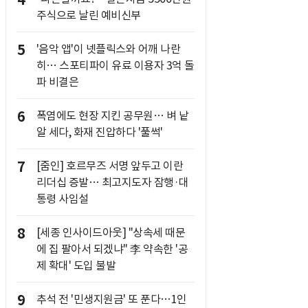
4
주식으로 날린 예비신부
5
'음악 앱'이 넷플릭스와 어깨 나란
히… 스포티파이 유료 이용자 3억 돌
파 비결은
6
폭염에도 현장 지킨 공무원… 벼 낱
알 세다, 화재 진압하다 '풀썩'
7
[줌인] 호르무즈 서명 앞두고 이란
리더십 증발… 최고지도자 잠행·대
통령 사임설
8
[세종 인사이드아웃] "상속세 때문
에 집 팔아서 되겠냐" 李 약속한 '공
제 확대' 도입 불발
9
추석 전 '민생지원금' 또 푼다…1인