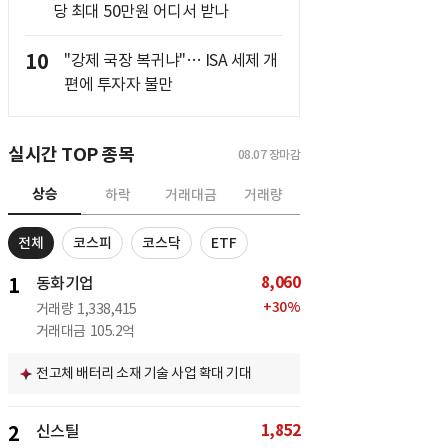
당 최대 50만원 어디서 받나
10
"강제 국장 복귀냐"… ISA 세제 개
편에 투자자 불만
실시간 TOP 종목
08.07
장마감
상승
하락
거래대금
거래량
전체
코스피
코스닥
ETF
8,060
1
동화기업
+
30
%
거래량
1,338,415
거래대금
105.2억
전고체 배터리 소재 기술 사업 확대 기대
1,852
2
신스틸