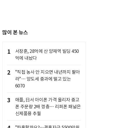
많이 본 뉴스
1
서장훈, 28억에 산 양재역 빌딩 450
억에 내놨다
2
"직접 농사 안 지으면 내년까지 팔아
라"… 양도세 중과에 떨고 있는
6070
3
애플, 日서 아이폰 가격 올리자 중고
폰 주문량 2배 껑충… 리퍼폰 패널은
신제품용 추월
"파혼할까요?…결혼자금 5500만원