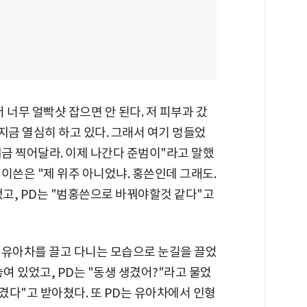
 너무 얼빡샷 잡으면 안 된다. 저 피부과 갔
 지금 열심히 하고 있다. 그래서 여기 멍들었
지금 찍어달라. 이제 나간다 준범이"라고 말했
제이쓴은 "제 위주 아니었냐. 홍쓴인데 그래도.
고, PD는 "범홍쓴으로 바꿔야할것 같다"고
 유아차를 끌고 다니는 모습으로 눈길을 끌었
여 있었고, PD는 "동생 생겼어?"라고 물었
생겼다"고 받아쳤다. 또 PD는 유아차에서 인형