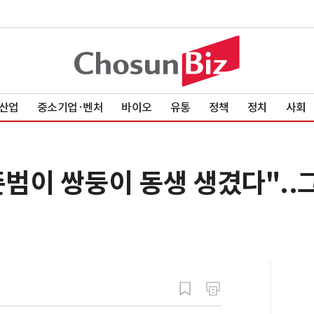
산업
중소기업·벤처
바이오
유통
정책
정치
사회
범이 쌍둥이 동생 생겼다"..