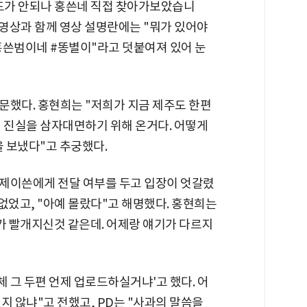
업로드가 안되나 홍쓴네 직접 찾아가보았습니
 영상과 함께 영상 설명란에는 "뭐가 있어야
로운홍쓴범이네 #똥별이"라고 덧붙여져 있어 눈
방문했다. 홍현희는 "저희가 지금 제주도 한편
이 진실을 삼자대면하기 위해 온거다. 어떻게
을 보냈다"고 추궁했다.
제이쓴에게 전달 여부를 두고 입장이 엇갈렸
 없었고, "아예 몰랐다"고 해명했다. 홍현희는
가 빨개지신것 같은데. 어제랑 얘기가 다르지
체 그 두편 언제 업로드하실거냐'고 했다. 어
지 않냐"고 전했고, PD는 "사과의 말씀을