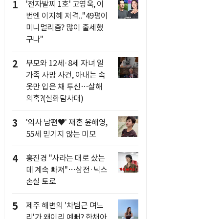
1
'전자발찌 1호' 고영욱, 이
번엔 이지혜 저격.."49평이
미니멀리즘? 많이 출세했
구나"
2
부모와 12세·8세 자녀 일
가족 사망 사건, 아내는 속
옷만 입은 채 투신…살해
의혹?(실화탐사대)
3
'의사 남편♥' 재혼 윤해영,
55세 믿기지 않는 미모
4
홍진경 "사라는 대로 샀는
데 계속 빠져"…삼전·닉스
손실 토로
5
제주 해변의 '차범근 며느
리'가 왜이리 예뻐? 한채아,