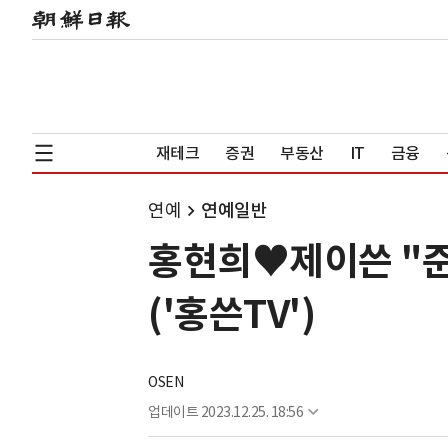
재테크
증권
부동산
IT
금융
연예
연예일반
홍현희♥제이쓴 "준
('홍쓴TV')
OSEN
업데이트
2023.12.25. 18:56