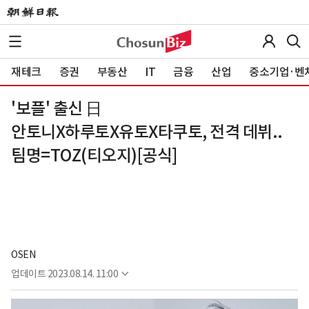
재테크
증권
부동산
IT
금융
산업
중소기업·벤
'보플' 출신 日
안토니X하루토X유토X타쿠토, 전격 데뷔..
팀명=TOZ(티오지)[공식]
OSEN
업데이트
2023.08.14. 11:00