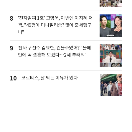
8
'전자발찌 1호' 고영욱, 이번엔 이지혜 저
격.."49평이 미니멀리즘? 많이 출세했구
나"
9
전 배구선수 김요한, 건물주였어? "올해
안에 꼭 결혼해 보겠다…2세 부러워"
10
코르티스, 잘 되는 이유가 있다