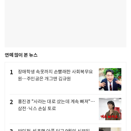
연예 많이 본 뉴스
1
장애학생 속옷까지 손빨래한 사회복무요
원…주인공은 개그맨 김규원
2
홍진경 "사라는 대로 샀는데 계속 빠져"…
삼전·닉스 손실 토로