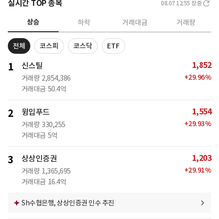
실시간 TOP 종목
08.07 12:55
장중
상승
하락
거래대금
거래량
전체
코스피
코스닥
ETF
1,852
1
신스틸
+
29.96
%
거래량
2,854,386
거래대금
50.4억
1,554
2
윙입푸드
+
29.93
%
거래량
330,255
거래대금
5억
1,203
3
상상인증권
+
29.91
%
거래량
1,365,695
거래대금
16.4억
Sh수협은행, 상상인증권 인수 추진