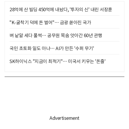
28억에 산 빌딩 450억에 내놨다, '투자의 신' 내린 서장훈
"K-굴착기 덕에 돈 벌어"… 금광 쏟아진 국가
벼 낱알 세다 풀썩… 공무원 목숨 앗아간 60년 관행
국민 초토화 일도 아냐… AI가 만든 '수퍼 무기'
SK하이닉스 "지금이 최적기"… 미국서 키우는 '돈줄'