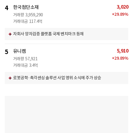
3,020
4
한국첨단소재
+
29.89
%
거래량
3,959,290
거래대금
117.4억
자회사 양자검증 플랫폼 국제 벤치마크 등재
5,910
5
유니켐
+
29.89
%
거래량
57,921
거래대금
3.4억
로봇공학·촉각센싱 솔루션 사업 영위 소식에 주가 상승