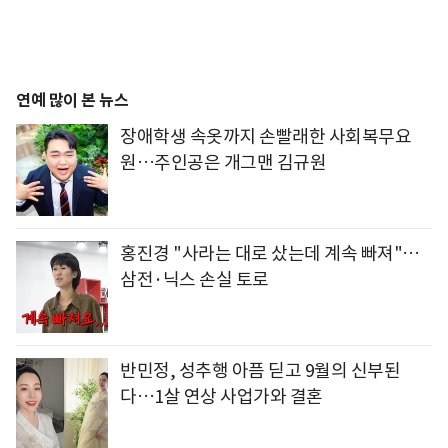
연예 많이 본 뉴스
장애학생 속옷까지 손빨래한 사회복무요
원…주인공은 개그맨 김규원
홍진경 "사라는 대로 샀는데 계속 빠져"…
삼전·닉스 손실 토로
반민정, 성추행 아픔 딛고 9월의 신부된
다…1살 연상 사업가와 결혼