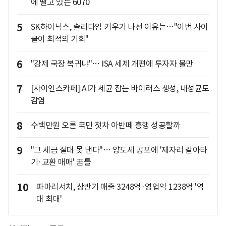
에 떨고 있는 6070
5
SK하이닉스, 솔리다임 키우기 나선 이유는…"이번 사이
클이 최적의 기회"
6
"강제 국장 복귀냐"… ISA 세제 개편에 투자자 불만
7
[사이언스카페] AI가 세균 잡는 바이러스 생성, 내성균도
감염
8
수백만원 오른 국민 첫차 아반떼 흥행 성공할까
9
"그 세금 절대 못 낸다"… 양도세 공포에 '제자리 갈아타
기·교환 매매' 꿈틀
10
파마리서치, 상반기 매출 3248억·영업익 1238억 '역
대 최대'