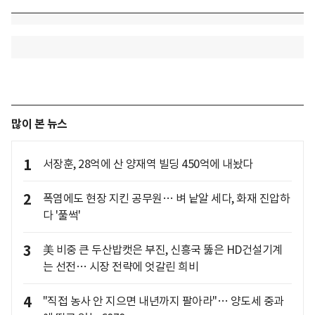
많이 본 뉴스
1
서장훈, 28억에 산 양재역 빌딩 450억에 내놨다
2
폭염에도 현장 지킨 공무원… 벼 낱알 세다, 화재 진압하
다 '풀썩'
3
美 비중 큰 두산밥캣은 부진, 신흥국 뚫은 HD건설기계
는 선전… 시장 전략에 엇갈린 희비
4
"직접 농사 안 지으면 내년까지 팔아라"… 양도세 중과