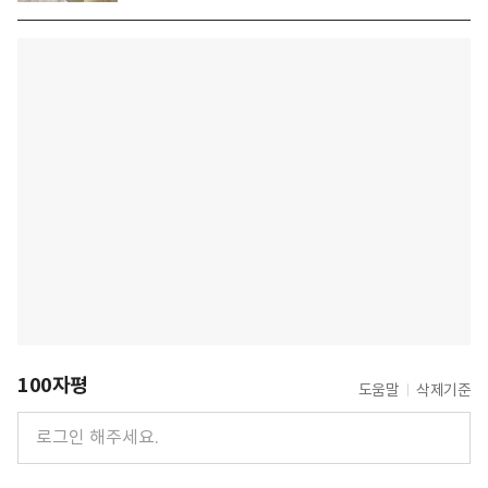
100자평
도움말
삭제기준