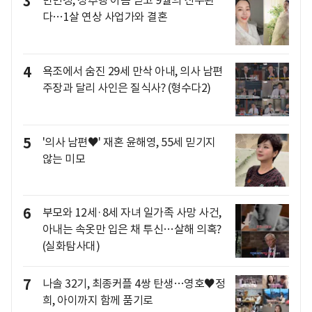
3
반민정, 성추행 아픔 딛고 9월의 신부된
다…1살 연상 사업가와 결혼
4
욕조에서 숨진 29세 만삭 아내, 의사 남편
주장과 달리 사인은 질식사? (형수다2)
5
'의사 남편♥' 재혼 윤해영, 55세 믿기지
않는 미모
6
부모와 12세·8세 자녀 일가족 사망 사건,
아내는 속옷만 입은 채 투신…살해 의혹?
(실화탐사대)
7
나솔 32기, 최종커플 4쌍 탄생…영호♥정
희, 아이까지 함께 품기로