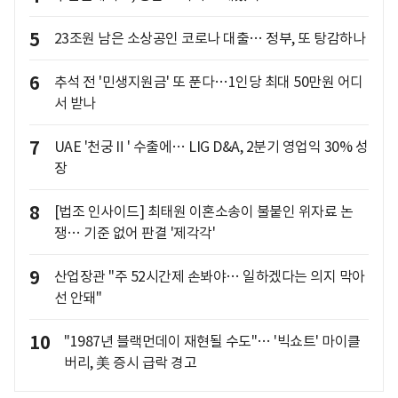
5
23조원 남은 소상공인 코로나 대출… 정부, 또 탕감하나
6
추석 전 '민생지원금' 또 푼다…1인당 최대 50만원 어디
서 받나
7
UAE '천궁Ⅱ' 수출에… LIG D&A, 2분기 영업익 30% 성
장
8
[법조 인사이드] 최태원 이혼소송이 불붙인 위자료 논
쟁… 기준 없어 판결 '제각각'
9
산업장관 "주 52시간제 손봐야… 일하겠다는 의지 막아
선 안돼"
10
"1987년 블랙먼데이 재현될 수도"… '빅쇼트' 마이클
버리, 美 증시 급락 경고