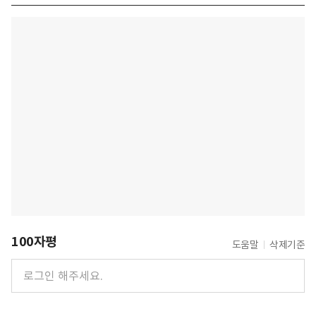
100자평
도움말
삭제기준