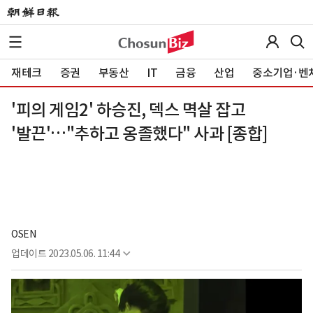
재테크
증권
부동산
IT
금융
산업
중소기업·벤
'피의 게임2' 하승진, 덱스 멱살 잡고
'발끈'…"추하고 옹졸했다" 사과 [종합]
OSEN
업데이트
2023.05.06. 11:44