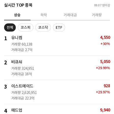
실시간 TOP 종목
08.07
장마감
상승
하락
거래대금
거래량
전체
코스피
코스닥
ETF
4,550
1
유니켐
+
30
%
거래량
60,138
거래대금
2.7억
5,050
2
비큐AI
+
29.99
%
거래량
324,951
거래대금
16억
928
3
이스트에이드
+
29.97
%
거래량
2,620,951
거래대금
22.3억
9,940
4
매드업