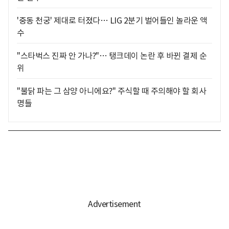
'중동 천궁' 제대로 터졌다… LIG 2분기 벌어들인 놀라운 액
수
"스타벅스 진짜 안 가나?"… 탱크데이 논란 후 바뀐 결제 순
위
"불닭 파는 그 삼양 아니에요?" 주식할 때 주의해야 할 회사
명들