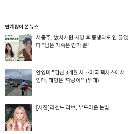
연예 많이 본 뉴스
서동주, 故서세원 사망 후 동생과도 연 끊었
다 "남은 가족은 엄마 뿐"
안영미 "임신 3개월 차…미국 텍사스에서
잉태, 태명은 '딱콩이'" (두데)
[사진]리센느 리브,'부드러운 눈빛'