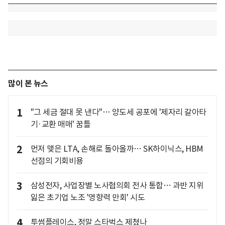
많이 본 뉴스
1
"그 세금 절대 못 낸다"… 양도세 공포에 '제자리 갈아타
기·교환 매매' 꿈틀
2
먼저 맺은 LTA, 손해로 돌아올까… SK하이닉스, HBM
선점의 기회비용
3
삼성전자, 사업장별 노사협의회 전사 통합… 과반 지위
잃은 초기업 노조 '영향력 만회' 시도
4
투썸플레이스, 정말 스타벅스 제쳤나