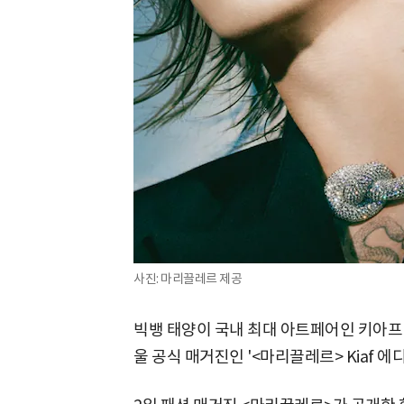
사진: 마리끌레르 제공
빅뱅 태양이 국내 최대 아트페어인 키아프(
울 공식 매거진인 '<마리끌레르> Kiaf 