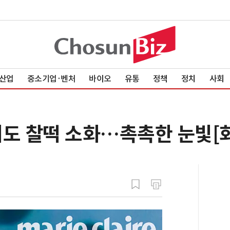
산업
중소기업·벤처
바이오
유통
정책
정치
사회
리도 찰떡 소화…촉촉한 눈빛[