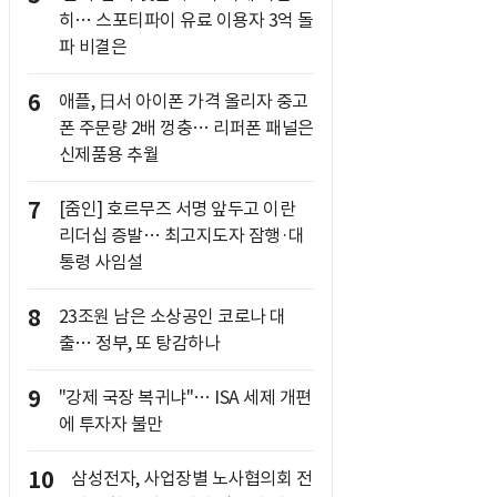
히… 스포티파이 유료 이용자 3억 돌
파 비결은
6
애플, 日서 아이폰 가격 올리자 중고
폰 주문량 2배 껑충… 리퍼폰 패널은
신제품용 추월
7
[줌인] 호르무즈 서명 앞두고 이란
리더십 증발… 최고지도자 잠행·대
통령 사임설
8
23조원 남은 소상공인 코로나 대
출… 정부, 또 탕감하나
9
"강제 국장 복귀냐"… ISA 세제 개편
에 투자자 불만
10
삼성전자, 사업장별 노사협의회 전