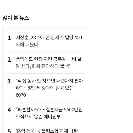
많이 본 뉴스
1
서장훈, 28억에 산 양재역 빌딩 450
억에 내놨다
2
폭염에도 현장 지킨 공무원… 벼 낱
알 세다, 화재 진압하다 '풀썩'
3
"직접 농사 안 지으면 내년까지 팔아
라"… 양도세 중과에 떨고 있는
6070
4
"파혼할까요?…결혼자금 5500만원
주식으로 날린 예비신부
5
'음악 앱'이 넷플릭스와 어깨 나란