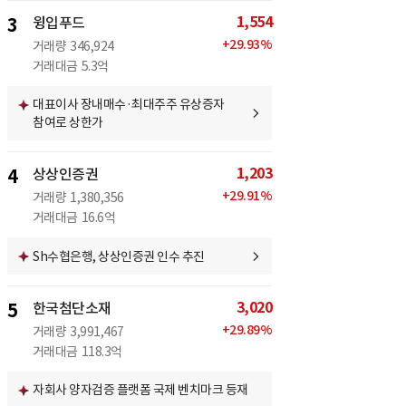
1,554
3
윙입푸드
+
29.93
%
거래량
346,924
거래대금
5.3억
대표이사 장내매수·최대주주 유상증자
참여로 상한가
1,203
4
상상인증권
+
29.91
%
거래량
1,380,356
거래대금
16.6억
Sh수협은행, 상상인증권 인수 추진
3,020
5
한국첨단소재
+
29.89
%
거래량
3,991,467
거래대금
118.3억
자회사 양자검증 플랫폼 국제 벤치마크 등재