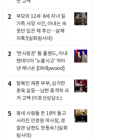
연 고백
2
부모와 12세·8세 자녀 일
가족 사망 사건, 아내는 속
옷만 입은 채 투신…살해
의혹?(실화탐사대)
3
'찐사랑꾼' 톰 홀랜드, 아내
젠데이아 '노출사고' 막아
낸 매너손 [Oh!llywood]
4
탈북민 재혼 부부, 심각한
훈육 갈등…남편 충격적 과
거 고백 (이호선상담소)
5
동네 사람들 돈 18억 들고
사라진 안경원 여사장, 경
찰관 남편도 한통속? (실화
탐사대)