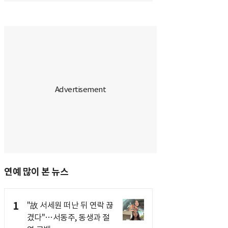
연예 많이 본 뉴스
1
"故 서세원 떠난 뒤 연락 끊
겼다"…서동주, 동생과 절