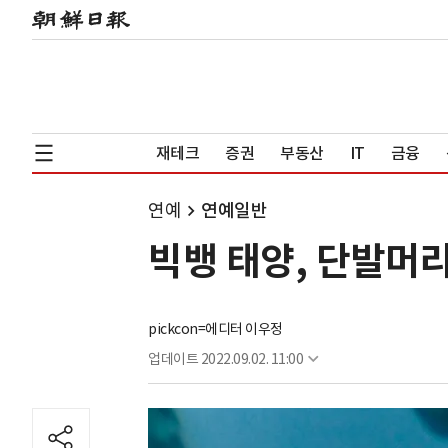
재테크
증권
부동산
IT
금융
연예
연예일반
빅뱅 태양, 단발머
pickcon=에디터 이우정
업데이트
2022.09.02. 11:00