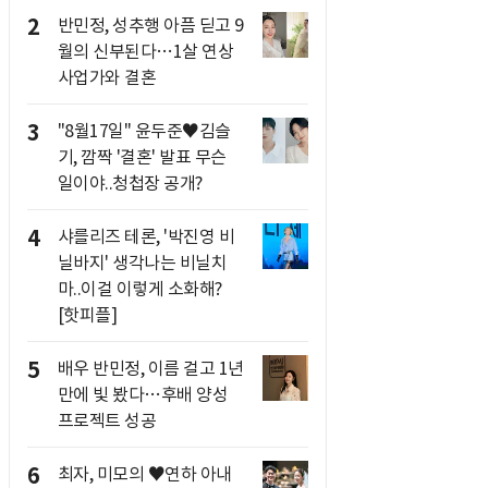
2
반민정, 성추행 아픔 딛고 9
월의 신부된다…1살 연상
사업가와 결혼
3
"8월17일" 윤두준♥김슬
기, 깜짝 '결혼' 발표 무슨
일이야..청첩장 공개?
4
샤를리즈 테론, '박진영 비
닐바지' 생각나는 비닐치
마..이걸 이렇게 소화해?
[핫피플]
5
배우 반민정, 이름 걸고 1년
만에 빛 봤다…후배 양성
프로젝트 성공
6
최자, 미모의 ♥연하 아내