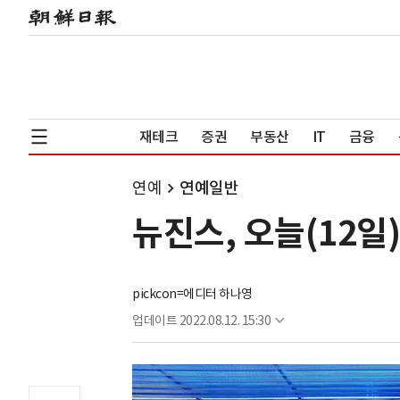
재테크
증권
부동산
IT
금융
연예
연예일반
뉴진스, 오늘(12일
pickcon=에디터 하나영
업데이트
2022.08.12. 15:30