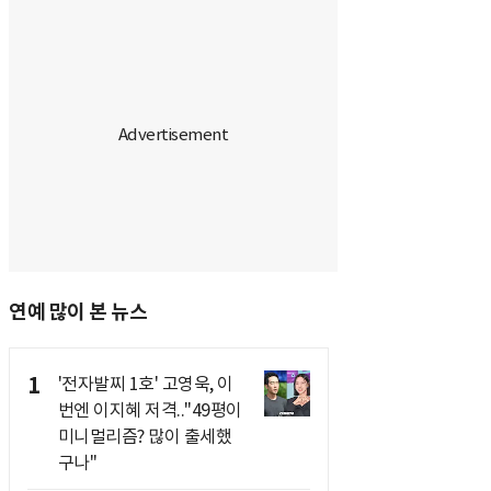
연예 많이 본 뉴스
1
'전자발찌 1호' 고영욱, 이
번엔 이지혜 저격.."49평이
미니멀리즘? 많이 출세했
구나"