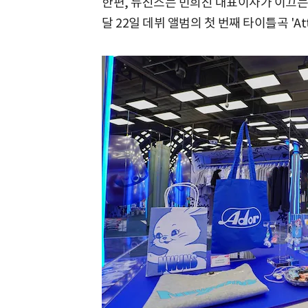
한편, 뉴진스는 민희진 대표이사가 이끄는
달 22일 데뷔 앨범의 첫 번째 타이틀곡 'At