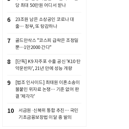
당 최대 50만원 어디서 받나
6
23조원 남은 소상공인 코로나 대
출… 정부, 또 탕감하나
7
골드만삭스 "코스피 급락은 조정일
뿐…1만2000 간다"
8
[단독] K9 자주포 수출 공신 'K10 탄
약운반차', 21년 만에 성능 개량
9
[법조 인사이드] 최태원 이혼소송이
불붙인 위자료 논쟁… 기준 없어 판
결 '제각각'
10
서금원·신복위 통합 추진… 국민
기초금융보장법 이달 중 발의