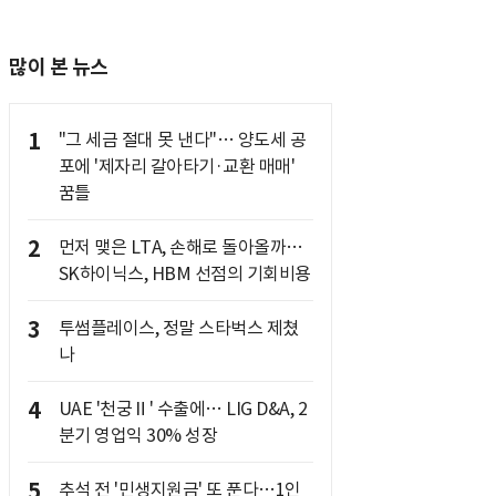
많이 본 뉴스
1
"그 세금 절대 못 낸다"… 양도세 공
포에 '제자리 갈아타기·교환 매매'
꿈틀
2
먼저 맺은 LTA, 손해로 돌아올까…
SK하이닉스, HBM 선점의 기회비용
3
투썸플레이스, 정말 스타벅스 제쳤
나
4
UAE '천궁Ⅱ' 수출에… LIG D&A, 2
분기 영업익 30% 성장
5
추석 전 '민생지원금' 또 푼다…1인