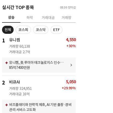
실시간 TOP 종목
08.06
장마감
상승
하락
거래대금
거래량
전체
코스피
코스닥
ETF
4,550
1
유니켐
+
30
%
거래량
60,138
거래대금
2.7억
유니켐, 美 루미아 테크놀로지스 인수…
85억7400만원
5,050
2
비큐AI
+
29.99
%
거래량
324,951
거래대금
16억
비즈플레이와 전략적 제휴, AI 기반 출장·경비
관리 서비스 고도화