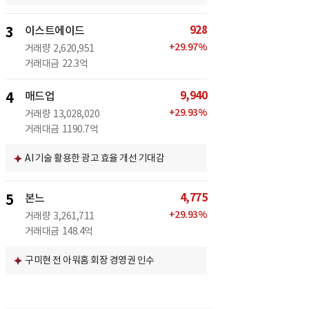
928
3
이스트에이드
+
29.97
%
거래량
2,620,951
거래대금
22.3억
9,940
4
매드업
+
29.93
%
거래량
13,028,020
거래대금
1190.7억
AI 기술 활용한 광고 효율 개선 기대감
4,775
5
본느
+
29.93
%
거래량
3,261,711
거래대금
148.4억
구미현 전 아워홈 회장 경영권 인수