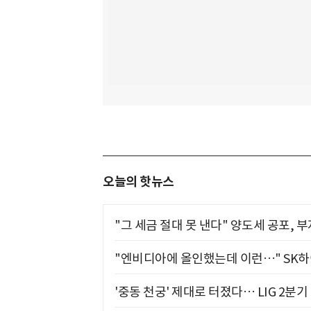
오늘의 핫뉴스
"그 세금 절대 못 낸다" 양도세 공포, 
"엔비디아에 올인했는데 이런…" SK
'중동 천궁' 제대로 터졌다… LIG 2분