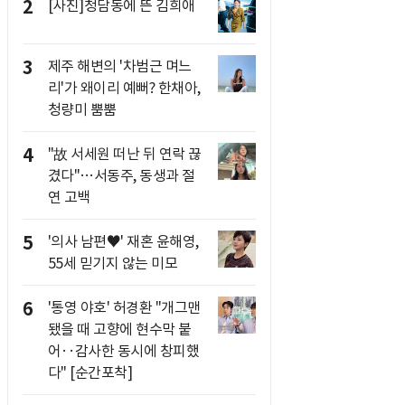
2
[사진]청담동에 뜬 김희애
3
제주 해변의 '차범근 며느
리'가 왜이리 예뻐? 한채아,
청량미 뿜뿜
4
"故 서세원 떠난 뒤 연락 끊
겼다"…서동주, 동생과 절
연 고백
5
'의사 남편♥' 재혼 윤해영,
55세 믿기지 않는 미모
6
'통영 야호' 허경환 "개그맨
됐을 때 고향에 현수막 붙
어‥감사한 동시에 창피했
다" [순간포착]