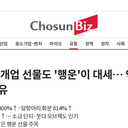
산업
중소기업·벤처
바이오
유통
정책
정치
사회
개업 선물도 '행운'이 대세…
유
300%↑·달항아리 화분 814%↑
6%↑… 소금 단지·붓다 오브제도 인기
담은 행운 선물 주목