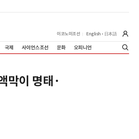
이코노미조선
English
日本語
국제
사이언스조선
문화
오피니언
 액막이 명태·