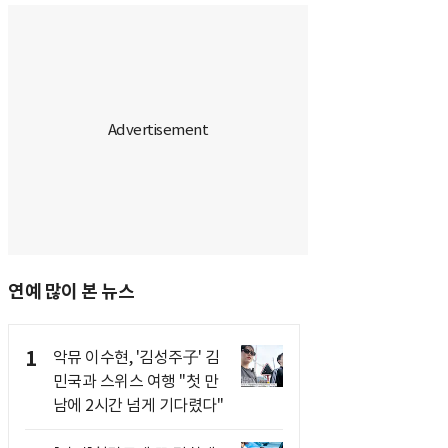
연예 많이 본 뉴스
1
악뮤 이수현, '김성주子' 김
민국과 스위스 여행 "첫 만
남에 2시간 넘게 기다렸다"