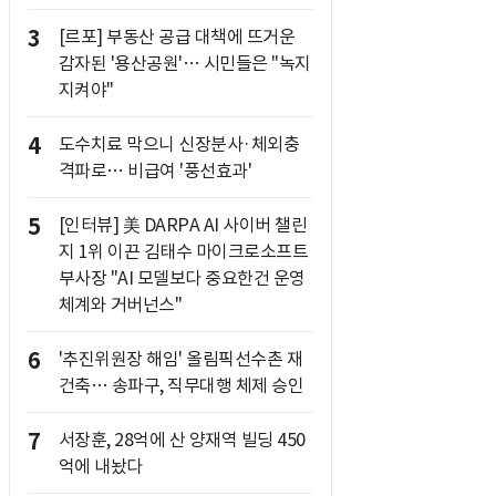
3
[르포] 부동산 공급 대책에 뜨거운
감자된 '용산공원'… 시민들은 "녹지
지켜야"
4
도수치료 막으니 신장분사·체외충
격파로… 비급여 '풍선효과'
5
[인터뷰] 美 DARPA AI 사이버 챌린
지 1위 이끈 김태수 마이크로소프트
부사장 "AI 모델보다 중요한건 운영
체계와 거버넌스"
6
'추진위원장 해임' 올림픽선수촌 재
건축… 송파구, 직무대행 체제 승인
7
서장훈, 28억에 산 양재역 빌딩 450
억에 내놨다