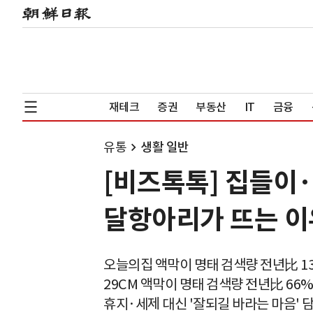
재테크
증권
부동산
IT
금융
유통
생활 일반
[비즈톡톡] 집들이·
달항아리가 뜨는 이
오늘의집 액막이 명태 검색량 전년比 1
29CM 액막이 명태 검색량 전년比 6
휴지·세제 대신 '잘되길 바라는 마음' 