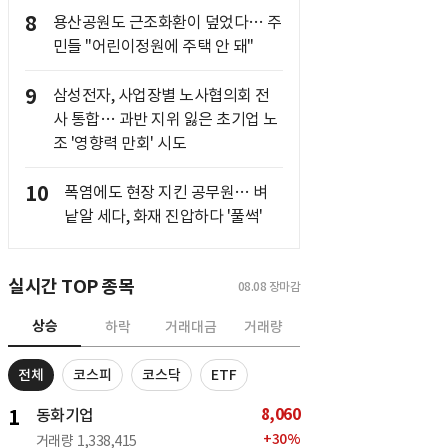
8
용산공원도 근조화환이 덮었다… 주
민들 "어린이정원에 주택 안 돼"
9
삼성전자, 사업장별 노사협의회 전
사 통합… 과반 지위 잃은 초기업 노
조 '영향력 만회' 시도
10
폭염에도 현장 지킨 공무원… 벼
낱알 세다, 화재 진압하다 '풀썩'
실시간 TOP 종목
08.08
장마감
상승
하락
거래대금
거래량
전체
코스피
코스닥
ETF
8,060
1
동화기업
+
30
%
거래량
1,338,415