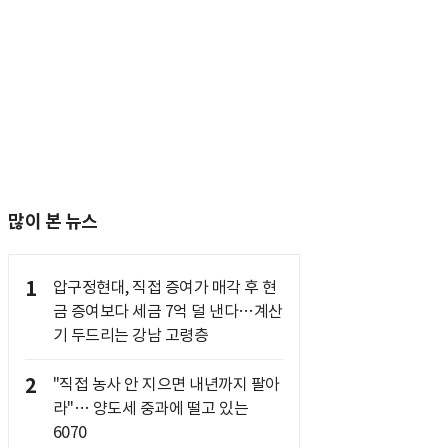
많이 본 뉴스
1
압구정현대, 직접 증여가 매각 후 현
금 증여보다 세금 7억 덜 낸다…계산
기 두드리는 강남 고령층
2
"직접 농사 안 지으면 내년까지 팔아
라"… 양도세 중과에 떨고 있는
6070