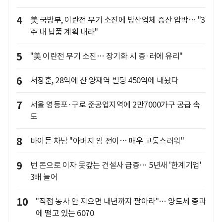
4
美 국방부, 이란전 무기 소진에 방산업체 증산 압박… "3
주 내 납품 계획 내라"
5
"美 이란전 무기 소진… 장기화 시 중·러에 유리"
6
서장훈, 28억에 산 양재역 빌딩 450억에 내놨다
7
서울 영등포·구로 준공업지역에 2만7000가구 공급 속
도
8
바이든 차남 "아버지 암 전이… 매우 고통스러워"
9
번 돈으로 이자 못갚는 건설사 급증… 5년새 '한계기업'
3배 늘어
10
"직접 농사 안 지으면 내년까지 팔아라"… 양도세 중과
에 떨고 있는 6070