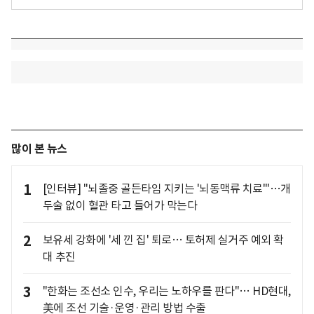
많이 본 뉴스
1
[인터뷰] "뇌졸중 골든타임 지키는 '뇌동맥류 치료'"…개
두술 없이 혈관 타고 들어가 막는다
2
보유세 강화에 '세 낀 집' 퇴로… 토허제 실거주 예외 확
대 추진
3
"한화는 조선소 인수, 우리는 노하우를 판다"… HD현대,
美에 조선 기술·운영·관리 방법 수출