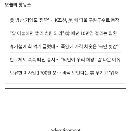
오늘의 핫뉴스
美 방산 기업도 '깜짝'… K조선, 美 배 띄울 구원투수로 등장
"말 어눌하면 빨리 병원 와라" 韓 매년 10만명 걸리는 질환
휴가철에 회 먹기 글렀네… 폭염에 가격 치솟은 '국민 횟감'
반도체도 쭉쭉 빠진 증시… "외인이 우리 희망" 말 나온 이유
보유한 미사일 1700발 뿐… 바닥 보인다는 美 무기고 '위태'