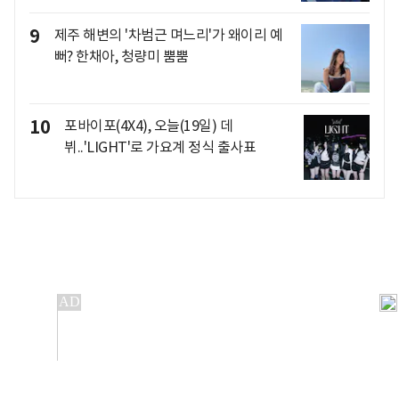
9
제주 해변의 '차범근 며느리'가 왜이리 예
뻐? 한채아, 청량미 뿜뿜
10
포바이포(4X4), 오늘(19일) 데
뷔..'LIGHT'로 가요계 정식 출사표
개인정보처리방침
앱설치(Android)
본 사이트의 주가 시세정보는 정보 제공 목적이며, 오류가