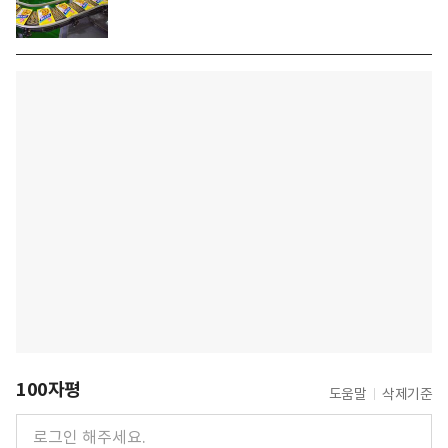
100자평
도움말
삭제기준