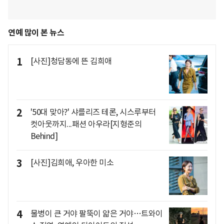
연예 많이 본 뉴스
1
[사진]청담동에 뜬 김희애
2
'50대 맞아?' 샤를리즈 테론, 시스루부터
컷아웃까지...패션 아우라[지형준의
Behind]
3
[사진]김희애, 우아한 미소
4
물병이 큰 거야 팔뚝이 얇은 거야…트와이