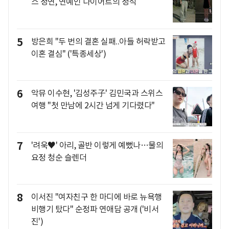
스 정연, 연예인 다이어트의 정석
5
방은희 "두 번의 결혼 실패..아들 허락받고
이혼 결심" ('특종세상')
6
악뮤 이수현, '김성주子' 김민국과 스위스
여행 "첫 만남에 2시간 넘게 기다렸다"
7
'려욱♥' 아리, 골반 이렇게 예뻤나…물의
요정 청순 슬렌더
8
이서진 "여자친구 한 마디에 바로 뉴욕행
비행기 탔다" 순정파 연애담 공개 ('비서
진')