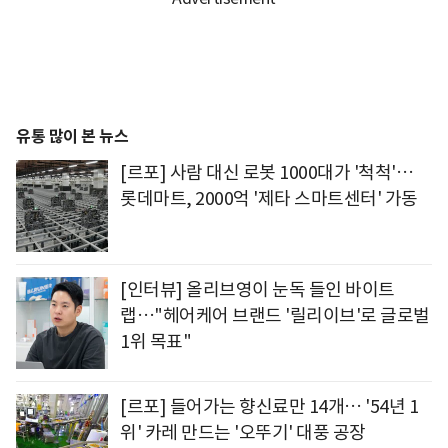
유통 많이 본 뉴스
[르포] 사람 대신 로봇 1000대가 '척척'…
롯데마트, 2000억 '제타 스마트센터' 가동
[인터뷰] 올리브영이 눈독 들인 바이트
랩…"헤어케어 브랜드 '릴리이브'로 글로벌
1위 목표"
[르포] 들어가는 향신료만 14개… '54년 1
위' 카레 만드는 '오뚜기' 대풍 공장