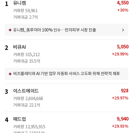
4,550
1
유니켐
+
30
%
거래량
59,961
거래대금
2.7억
유니켐, 美루미아 100% 인수…전자피부 시장 진출
5,050
2
비큐AI
+
29.99
%
거래량
315,212
거래대금
15.5억
비즈플레이와 AI 기반 업무 자동화 서비스 고도화 위해 전략적 제휴
928
3
이스트에이드
+
29.97
%
거래량
2,604,668
거래대금
22.1억
9,940
4
매드업
+
29.93
%
거래량
12,955,915