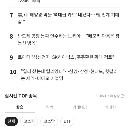
18%로 추락
7
美, 中 태양광 막을 '역대급 카드' 내놨다… 韓 업계 기대
감↑
8
반도체 공장 통째 인수하는 노키아… "메모리 다음은 광
통신 병목"
9
로이터 "삼성전자·SK하이닉스, 주주환원 확대 검토"
10
"일리 샀는데 릴리였다"…삼양·삼성·현대도, 헷갈리
는 제약·바이오 기업명
실시간 TOP 종목
08.06 13:40
장중
상승
하락
거래대금
거래량
전체
코스피
코스닥
ETF