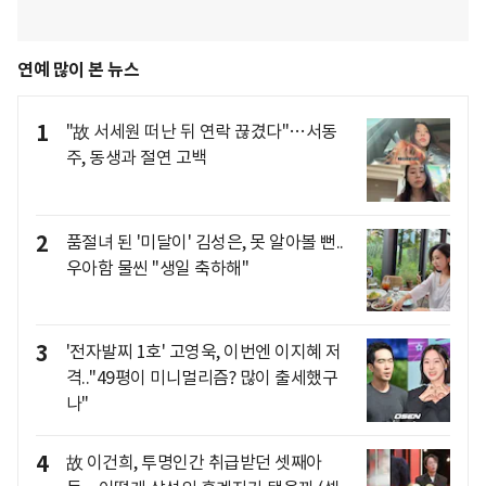
연예 많이 본 뉴스
1
"故 서세원 떠난 뒤 연락 끊겼다"…서동
주, 동생과 절연 고백
2
품절녀 된 '미달이' 김성은, 못 알아볼 뻔..
우아함 물씬 "생일 축하해"
3
'전자발찌 1호' 고영욱, 이번엔 이지혜 저
격.."49평이 미니멀리즘? 많이 출세했구
나"
4
故 이건희, 투명인간 취급받던 셋째아