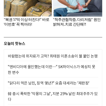
오늘의 핫뉴스
바람폈는데 위자료가 고작? 최태원 이혼소송이 불 붙인 논쟁
"엔비디아에 올인했는데 이런…" SK하이닉스가 예상치 못
한 변수
"닭다리 먹은 남친, 징역 몇년?" 요즘 대세라는 '재판장'
韓 증시 폭락한 '악몽의 그날', 지분 25% 날린 최대주주가 있
다