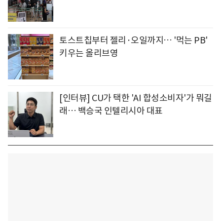
토스트칩부터 젤리·오일까지… '먹는 PB'
키우는 올리브영
[인터뷰] CU가 택한 'AI 합성소비자'가 뭐길
래… 백승국 인텔리시아 대표