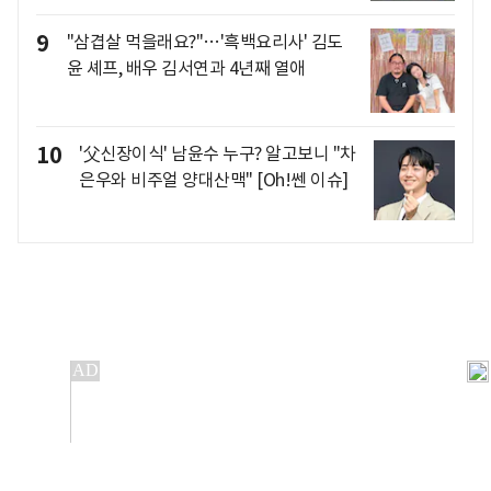
9
"삼겹살 먹을래요?"…'흑백요리사' 김도
윤 셰프, 배우 김서연과 4년째 열애
10
'父신장이식' 남윤수 누구? 알고보니 "차
은우와 비주얼 양대산맥" [Oh!쎈 이슈]
개인정보처리방침
앱설치(Android)
본 사이트의 주가 시세정보는 정보 제공 목적이며, 오류가