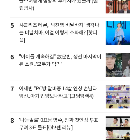
들…어떻게 삼성의 후계자가 됐을까 (셀
럽병사)
5
샤를리즈 테론, '박진영 비닐바지' 생각나
는 비닐치마..이걸 이렇게 소화해? [핫피
플]
6
"아이돌 계속하길" 故문빈, 생전 마지막이
된 소원..'모두가 먹먹'
7
이세빈 "PC방 알바중 14살 연상 손님과
임신..아기 입양보내라고"(고딩엄빠4)
8
'나는솔로' 0표남 영수, 진짜 첫인상 투표
무려 3표 몰표[Oh!쎈 리뷰]