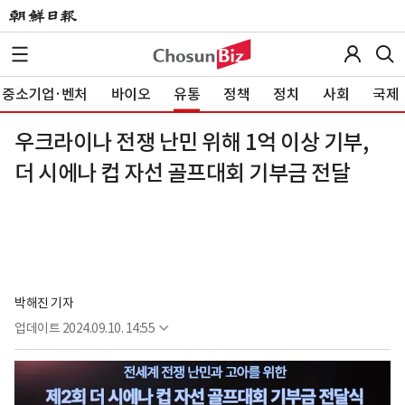
중소기업·벤처
바이오
유통
정책
정치
사회
국제
우크라이나 전쟁 난민 위해 1억 이상 기부,
더 시에나 컵 자선 골프대회 기부금 전달
박해진 기자
업데이트
2024.09.10. 14:55