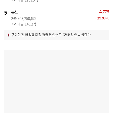
거래대금
1183.5억
4,775
5
본느
+
29.93
%
거래량
3,258,675
거래대금
148.2억
구미현 전 아워홈 회장 경영권 인수로 4거래일 연속 상한가