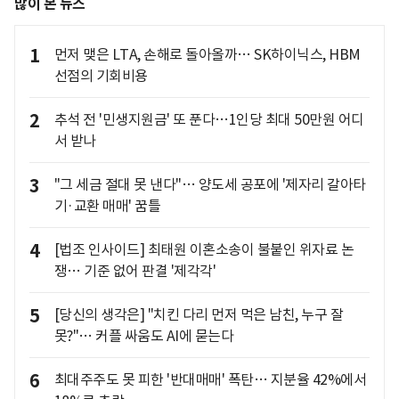
많이 본 뉴스
1
먼저 맺은 LTA, 손해로 돌아올까… SK하이닉스, HBM
선점의 기회비용
2
추석 전 '민생지원금' 또 푼다…1인당 최대 50만원 어디
서 받나
3
"그 세금 절대 못 낸다"… 양도세 공포에 '제자리 갈아타
기·교환 매매' 꿈틀
4
[법조 인사이드] 최태원 이혼소송이 불붙인 위자료 논
쟁… 기준 없어 판결 '제각각'
5
[당신의 생각은] "치킨 다리 먼저 먹은 남친, 누구 잘
못?"… 커플 싸움도 AI에 묻는다
6
최대주주도 못 피한 '반대매매' 폭탄… 지분율 42%에서