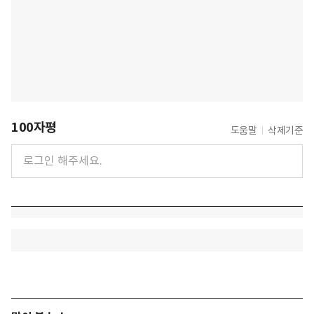
100자평
도움말
삭제기준