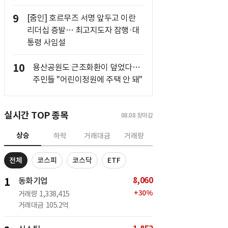
9
[줌인] 호르무즈 서명 앞두고 이란
리더십 증발… 최고지도자 잠행·대
통령 사임설
10
용산공원도 근조화환이 덮었다…
주민들 "어린이정원에 주택 안 돼"
실시간 TOP 종목
08.08
장마감
상승
하락
거래대금
거래량
전체
코스피
코스닥
ETF
8,060
1
동화기업
+
30
%
거래량
1,338,415
거래대금
105.2억