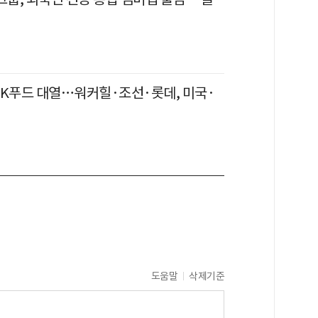
 K푸드 대열…워커힐·조선·롯데, 미국·
도움말
삭제기준