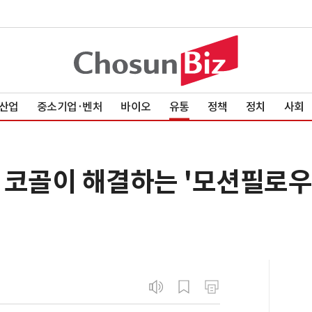
산업
중소기업·벤처
바이오
유통
정책
정치
사회
코골이 해결하는 '모션필로우'