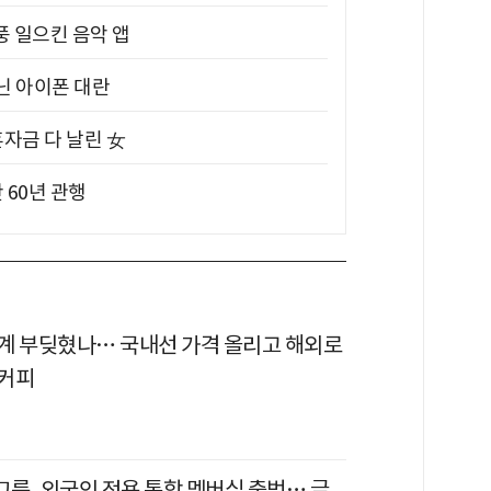
풍 일으킨 음악 앱
아닌 아이폰 대란
혼자금 다 날린 女
 60년 관행
계 부딪혔나… 국내선 가격 올리고 해외로
커피
룹, 외국인 전용 통합 멤버십 출범… 글