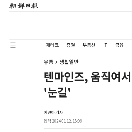
재테크
증권
부동산
IT
금융
유통
생활일반
텐마인즈, 움직여서 
'눈길'
이민아 기자
입력
2024.01.12. 15:09