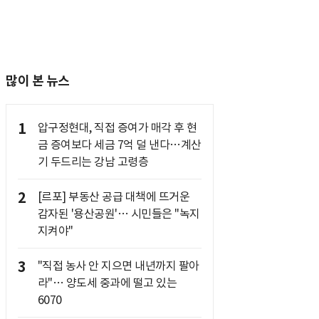
많이 본 뉴스
1
압구정현대, 직접 증여가 매각 후 현
금 증여보다 세금 7억 덜 낸다…계산
기 두드리는 강남 고령층
2
[르포] 부동산 공급 대책에 뜨거운
감자된 '용산공원'… 시민들은 "녹지
지켜야"
3
"직접 농사 안 지으면 내년까지 팔아
라"… 양도세 중과에 떨고 있는
6070