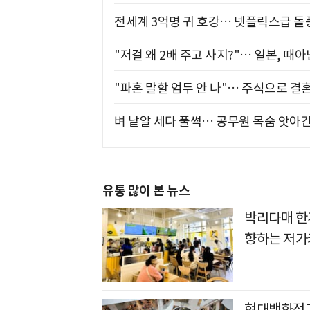
전세계 3억명 귀 호강… 넷플릭스급 돌
"저걸 왜 2배 주고 사지?"… 일본, 때
"파혼 말할 엄두 안 나"… 주식으로 결
벼 낱알 세다 풀썩… 공무원 목숨 앗아간
유통 많이 본 뉴스
박리다매 한
향하는 저가
현대백화점그