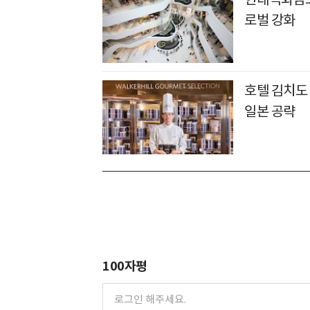
로벌 강화
호텔 김치도
일본 공략
100자평