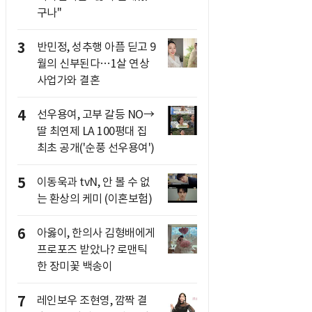
구나"
3
반민정, 성추행 아픔 딛고 9
월의 신부된다…1살 연상
사업가와 결혼
4
선우용여, 고부 갈등 NO→
딸 최연제 LA 100평대 집
최초 공개('순풍 선우용여')
5
이동욱과 tvN, 안 볼 수 없
는 환상의 케미 (이혼보험)
6
아옳이, 한의사 김형배에게
프로포즈 받았나? 로맨틱
한 장미꽃 백송이
7
레인보우 조현영, 깜짝 결