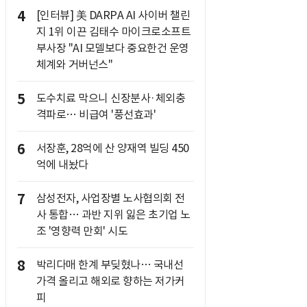
4
[인터뷰] 美 DARPA AI 사이버 챌린
지 1위 이끈 김태수 마이크로소프트
부사장 "AI 모델보다 중요한건 운영
체계와 거버넌스"
5
도수치료 막으니 신장분사·체외충
격파로… 비급여 '풍선효과'
6
서장훈, 28억에 산 양재역 빌딩 450
억에 내놨다
7
삼성전자, 사업장별 노사협의회 전
사 통합… 과반 지위 잃은 초기업 노
조 '영향력 만회' 시도
8
박리다매 한계 부딪혔나… 국내선
가격 올리고 해외로 향하는 저가커
피