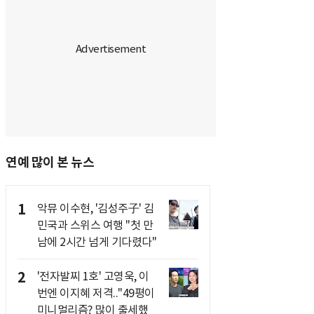
연예 많이 본 뉴스
1
악뮤 이수현, '김성주子' 김
민국과 스위스 여행 "첫 만
남에 2시간 넘게 기다렸다"
2
'전자발찌 1호' 고영욱, 이
번엔 이지혜 저격.."49평이
미니멀리즘? 많이 출세했