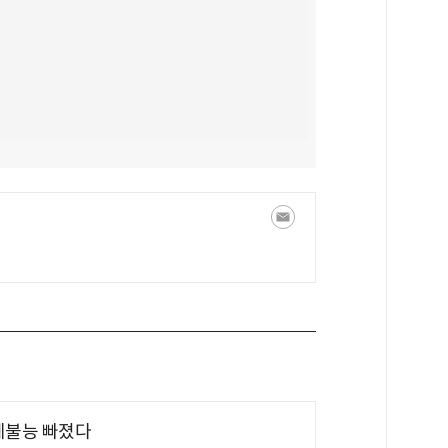
제불능 빠졌다