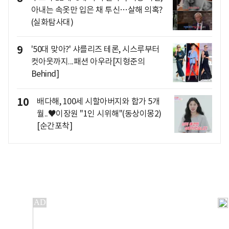
아내는 속옷만 입은 채 투신…살해 의혹?
(실화탐사대)
9
'50대 맞아?' 샤를리즈 테론, 시스루부터
컷아웃까지...패션 아우라[지형준의
Behind]
10
배다해, 100세 시할아버지와 합가 5개
월..♥이장원 "1인 시위해"(동상이몽2)
[순간포착]