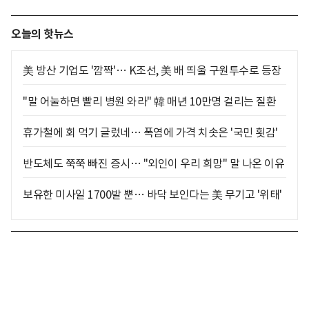
오늘의 핫뉴스
美 방산 기업도 '깜짝'… K조선, 美 배 띄울 구원투수로 등장
"말 어눌하면 빨리 병원 와라" 韓 매년 10만명 걸리는 질환
휴가철에 회 먹기 글렀네… 폭염에 가격 치솟은 '국민 횟감'
반도체도 쭉쭉 빠진 증시… "외인이 우리 희망" 말 나온 이유
보유한 미사일 1700발 뿐… 바닥 보인다는 美 무기고 '위태'