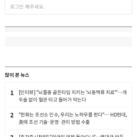
많이 본 뉴스
1
[인터뷰] "뇌졸중 골든타임 지키는 '뇌동맥류 치료'"…개
두술 없이 혈관 타고 들어가 막는다
2
"한화는 조선소 인수, 우리는 노하우를 판다"… HD현대,
美에 조선 기술·운영·관리 방법 수출