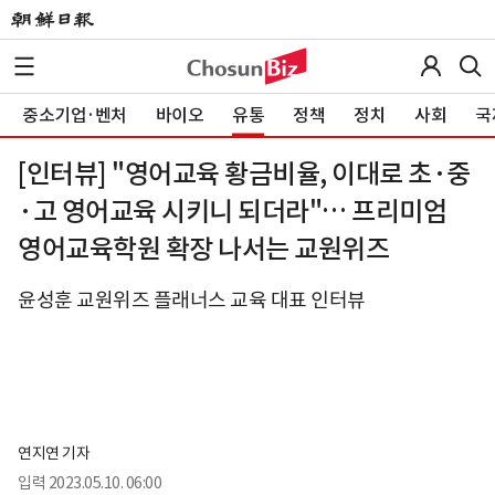
중소기업·벤처
바이오
유통
정책
정치
사회
국
[인터뷰] "영어교육 황금비율, 이대로 초·중
·고 영어교육 시키니 되더라"… 프리미엄
영어교육학원 확장 나서는 교원위즈
윤성훈 교원위즈 플래너스 교육 대표 인터뷰
연지연 기자
입력
2023.05.10. 06:00