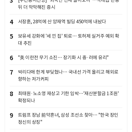
3
[주간증시전망] "외국인 언제 돌아오나"…역대급 반등
뒤 더 막막해진 증시
4
서장훈, 28억에 산 양재역 빌딩 450억에 내놨다
5
보유세 강화에 '세 낀 집' 퇴로… 토허제 실거주 예외 확
대 추진
6
"美 이란전 무기 소진… 장기화 시 중·러에 유리"
7
박리다매 한계 부딪혔나… 국내선 가격 올리고 해외로
향하는 저가커피
8
최태원·노소영 재상고 기한 임박…'재산분할금 1조원'
확정되나
9
트럼프 장남 前약혼녀, 삼성 조선소 찾아… "한국 장인
정신의 상징"