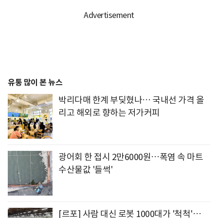
유통 많이 본 뉴스
박리다매 한계 부딪혔나… 국내선 가격 올
리고 해외로 향하는 저가커피
광어회 한 접시 2만6000원…폭염 속 마트
수산물값 '들썩'
[르포] 사람 대신 로봇 1000대가 '척척'…