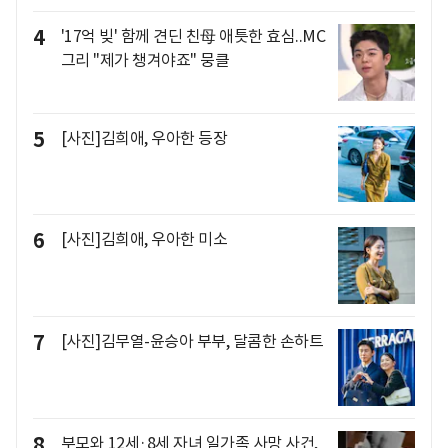
4
'17억 빚' 함께 견딘 친母 애틋한 효심..MC
그리 "제가 챙겨야죠" 뭉클
5
[사진]김희애, 우아한 등장
6
[사진]김희애, 우아한 미소
7
[사진]김무열-윤승아 부부, 달콤한 손하트
8
부모와 12세·8세 자녀 일가족 사망 사건,