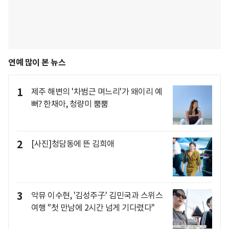
연예 많이 본 뉴스
1
제주 해변의 '차범근 며느리'가 왜이리 예
뻐? 한채아, 청량미 뿜뿜
2
[사진]청담동에 뜬 김희애
3
악뮤 이수현, '김성주子' 김민국과 스위스
여행 "첫 만남에 2시간 넘게 기다렸다"