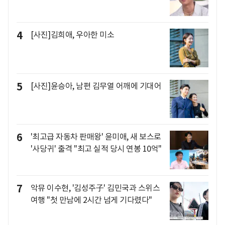
4
[사진]김희애, 우아한 미소
5
[사진]윤승아, 남편 김무열 어깨에 기대어
6
'최고급 자동차 판매왕' 윤미애, 새 보스로
'사당귀' 출격 "최고 실적 당시 연봉 10억"
7
악뮤 이수현, '김성주子' 김민국과 스위스
여행 "첫 만남에 2시간 넘게 기다렸다"