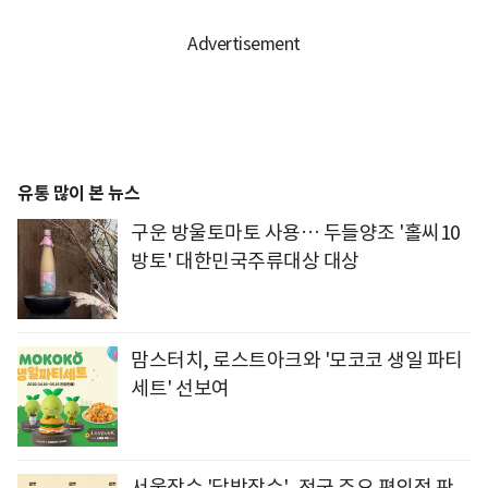
유통 많이 본 뉴스
구운 방울토마토 사용… 두들양조 '홀씨10
방토' 대한민국주류대상 대상
맘스터치, 로스트아크와 '모코코 생일 파티
세트' 선보여
서울장수 '달밤장수', 전국 주요 편의점 판