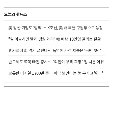
오늘의 핫뉴스
美 방산 기업도 '깜짝'… K조선, 美 배 띄울 구원투수로 등장
"말 어눌하면 빨리 병원 와라" 韓 매년 10만명 걸리는 질환
휴가철에 회 먹기 글렀네… 폭염에 가격 치솟은 '국민 횟감'
반도체도 쭉쭉 빠진 증시… "외인이 우리 희망" 말 나온 이유
보유한 미사일 1700발 뿐… 바닥 보인다는 美 무기고 '위태'