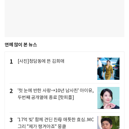
연예 많이 본 뉴스
1
[사진]청담동에 뜬 김희애
2
'첫 눈에 반한 사랑→10년 남사친' 아이유,
두번째 공개열애 종료 [핫피플]
3
'17억 빚' 함께 견딘 친母 애틋한 효심..MC
그리 "제가 챙겨야죠" 뭉클