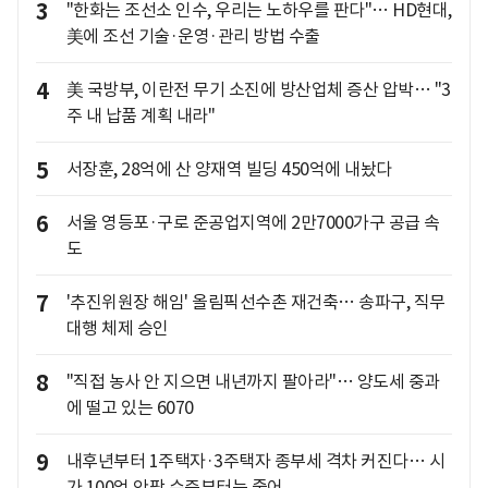
3
"한화는 조선소 인수, 우리는 노하우를 판다"… HD현대,
美에 조선 기술·운영·관리 방법 수출
4
美 국방부, 이란전 무기 소진에 방산업체 증산 압박… "3
주 내 납품 계획 내라"
5
서장훈, 28억에 산 양재역 빌딩 450억에 내놨다
6
서울 영등포·구로 준공업지역에 2만7000가구 공급 속
도
7
'추진위원장 해임' 올림픽선수촌 재건축… 송파구, 직무
대행 체제 승인
8
"직접 농사 안 지으면 내년까지 팔아라"… 양도세 중과
에 떨고 있는 6070
9
내후년부터 1주택자·3주택자 종부세 격차 커진다… 시
가 100억 안팎 수준부터는 줄어