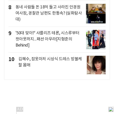
8
동네 사람들 돈 18억 들고 사라진 안경원
여사장, 경찰관 남편도 한통속? (실화탐사
대)
9
'50대 맞아?' 샤를리즈 테론, 시스루부터
컷아웃까지...패션 아우라[지형준의
Behind]
10
김혜수, 잠옷마저 시상식 드레스 방불케
할 몸매