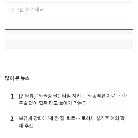
많이 본 뉴스
1
[인터뷰] "뇌졸중 골든타임 지키는 '뇌동맥류 치료'"…개
두술 없이 혈관 타고 들어가 막는다
2
보유세 강화에 '세 낀 집' 퇴로… 토허제 실거주 예외 확
대 추진