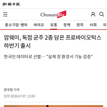
중소기업·벤처
바이오
유통
정책
정치
사회
국
암웨이, 독점 균주 2종 담은 프로바이오틱스
하반기 출시
한국인 데이터로 선별… "실제 장 환경서 기능 검증"
장우정 기자
입력
2026.07.07. 11:00