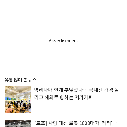
유통 많이 본 뉴스
박리다매 한계 부딪혔나… 국내선 가격 올
리고 해외로 향하는 저가커피
[르포] 사람 대신 로봇 1000대가 '척척'…