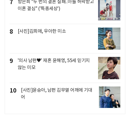
7
방은희 "두 번의 결혼 실패..아들 허락받고
이혼 결심" ('특종세상')
8
[사진]김희애, 우아한 미소
9
'의사 남편♥' 재혼 윤해영, 55세 믿기지
않는 미모
10
[사진]윤승아, 남편 김무열 어깨에 기대
어