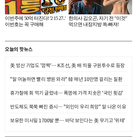
오늘의 핫뉴스
美 방산 기업도 '깜짝'… K조선, 美 배 띄울 구원투수로 등장
"말 어눌하면 빨리 병원 와라" 韓 매년 10만명 걸리는 질환
휴가철에 회 먹기 글렀네… 폭염에 가격 치솟은 '국민 횟감'
반도체도 쭉쭉 빠진 증시… "외인이 우리 희망" 말 나온 이유
보유한 미사일 1700발 뿐… 바닥 보인다는 美 무기고 '위태'