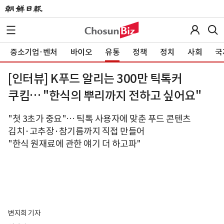
중소기업·벤처
바이오
유통
정책
정치
사회
국
[인터뷰] K푸드 알리는 300만 틱톡커
쿠킴… "한식의 뿌리까지 전하고 싶어요"
"첫 3초가 중요"… 틱톡 사용자에 맞춘 푸드 콘텐츠
김치·고추장·참기름까지 직접 만들어
"한식 원재료에 관한 얘기 더 하고파"
변지희 기자