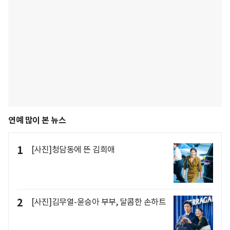
연예 많이 본 뉴스
1
[사진]청담동에 뜬 김희애
2
[사진]김무열-윤승아 부부, 달콤한 손하트