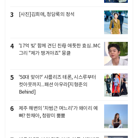
3
[사진]김희애, 청담룩의 정석
4
'17억 빚' 함께 견딘 친母 애틋한 효심..MC
그리 "제가 챙겨야죠" 뭉클
5
'50대 맞아?' 샤를리즈 테론, 시스루부터
컷아웃까지...패션 아우라[지형준의
Behind]
6
제주 해변의 '차범근 며느리'가 왜이리 예
뻐? 한채아, 청량미 뿜뿜