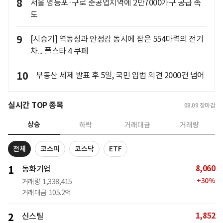
8
서울 영등포·구로 준공업지역에 2만7000가구 공급 속
도
9
[시승기] 역동성과 안정감 동시에 잡은 554마력의 전기
차... 폴스타 4 쿠페
10
부동산 세제 발표 후 5일, 국민 입법 의견 2000건 넘어
실시간 TOP 종목
08.09
장마감
상승
하락
거래대금
거래량
전체
코스피
코스닥
ETF
8,060
1
동화기업
+
30
%
거래량
1,338,415
거래대금
105.2억
1,852
2
신스틸