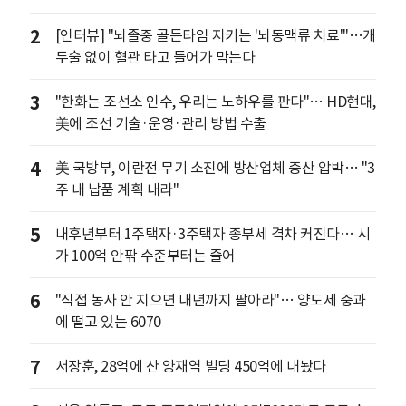
2
[인터뷰] "뇌졸중 골든타임 지키는 '뇌동맥류 치료'"…개
두술 없이 혈관 타고 들어가 막는다
3
"한화는 조선소 인수, 우리는 노하우를 판다"… HD현대,
美에 조선 기술·운영·관리 방법 수출
4
美 국방부, 이란전 무기 소진에 방산업체 증산 압박… "3
주 내 납품 계획 내라"
5
내후년부터 1주택자·3주택자 종부세 격차 커진다… 시
가 100억 안팎 수준부터는 줄어
6
"직접 농사 안 지으면 내년까지 팔아라"… 양도세 중과
에 떨고 있는 6070
7
서장훈, 28억에 산 양재역 빌딩 450억에 내놨다