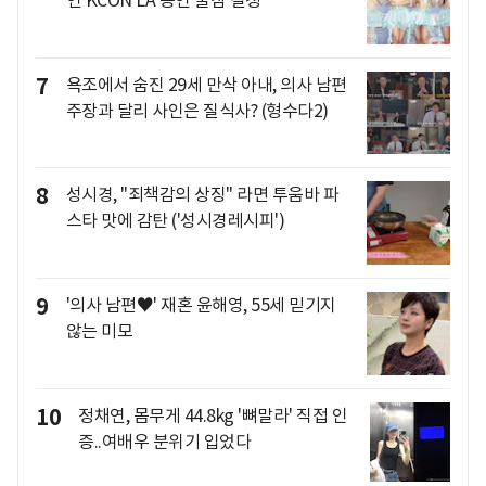
연 KCON LA 공연 불참 결정
7
욕조에서 숨진 29세 만삭 아내, 의사 남편
주장과 달리 사인은 질식사? (형수다2)
8
성시경, "죄책감의 상징" 라면 투움바 파
스타 맛에 감탄 ('성시경레시피')
9
'의사 남편♥' 재혼 윤해영, 55세 믿기지
않는 미모
10
정채연, 몸무게 44.8kg '뼈말라' 직접 인
증..여배우 분위기 입었다