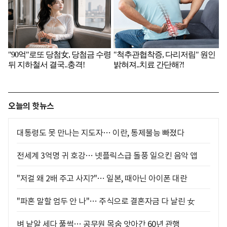
오늘의 핫뉴스
대통령도 못 만나는 지도자… 이란, 통제불능 빠졌다
전세계 3억명 귀 호강… 넷플릭스급 돌풍 일으킨 음악 앱
"저걸 왜 2배 주고 사지?"… 일본, 때아닌 아이폰 대란
"파혼 말할 엄두 안 나"… 주식으로 결혼자금 다 날린 女
벼 낱알 세다 풀썩… 공무원 목숨 앗아간 60년 관행