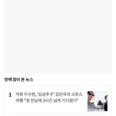
연예 많이 본 뉴스
1
악뮤 이수현, '김성주子' 김민국과 스위스
여행 "첫 만남에 2시간 넘게 기다렸다"