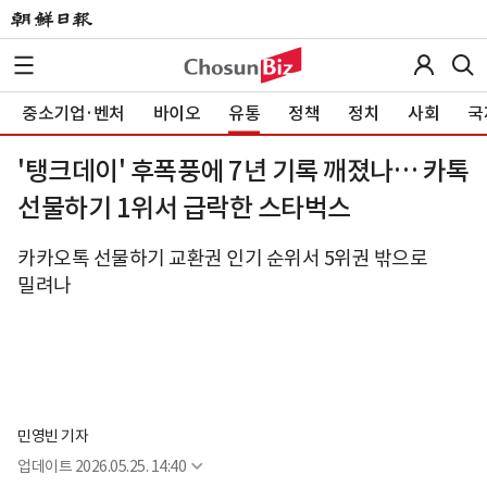
중소기업·벤처
바이오
유통
정책
정치
사회
국
'탱크데이' 후폭풍에 7년 기록 깨졌나… 카톡
선물하기 1위서 급락한 스타벅스
카카오톡 선물하기 교환권 인기 순위서 5위권 밖으로
밀려나
민영빈 기자
업데이트
2026.05.25. 14:40