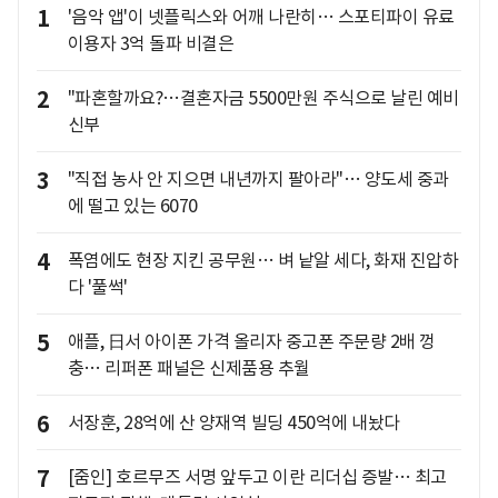
1
'음악 앱'이 넷플릭스와 어깨 나란히… 스포티파이 유료
이용자 3억 돌파 비결은
2
"파혼할까요?…결혼자금 5500만원 주식으로 날린 예비
신부
3
"직접 농사 안 지으면 내년까지 팔아라"… 양도세 중과
에 떨고 있는 6070
4
폭염에도 현장 지킨 공무원… 벼 낱알 세다, 화재 진압하
다 '풀썩'
5
애플, 日서 아이폰 가격 올리자 중고폰 주문량 2배 껑
충… 리퍼폰 패널은 신제품용 추월
6
서장훈, 28억에 산 양재역 빌딩 450억에 내놨다
7
[줌인] 호르무즈 서명 앞두고 이란 리더십 증발… 최고