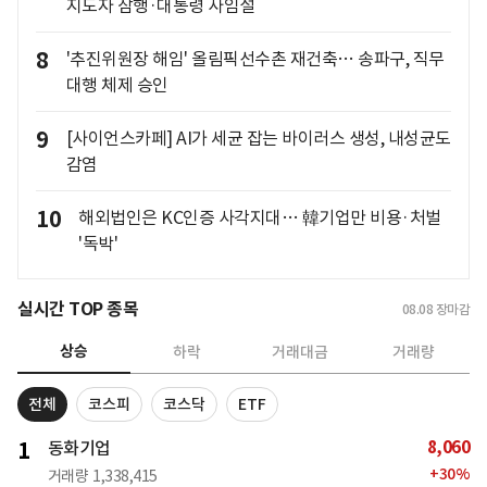
지도자 잠행·대통령 사임설
8
'추진위원장 해임' 올림픽선수촌 재건축… 송파구, 직무
대행 체제 승인
9
[사이언스카페] AI가 세균 잡는 바이러스 생성, 내성균도
감염
10
해외법인은 KC인증 사각지대… 韓기업만 비용·처벌
'독박'
실시간 TOP 종목
08.08
장마감
상승
하락
거래대금
거래량
전체
코스피
코스닥
ETF
8,060
1
동화기업
+
30
%
거래량
1,338,415