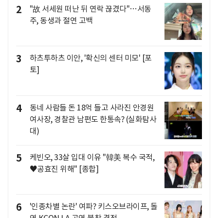
2
"故 서세원 떠난 뒤 연락 끊겼다"…서동
주, 동생과 절연 고백
3
하츠투하츠 이안, '확신의 센터 미모' [포
토]
4
동네 사람들 돈 18억 들고 사라진 안경원
여사장, 경찰관 남편도 한통속? (실화탐사
대)
5
케빈오, 33살 입대 이유 "韓美 복수 국적,
♥공효진 위해" [종합]
6
'인종차별 논란' 여파? 키스오브라이프, 돌