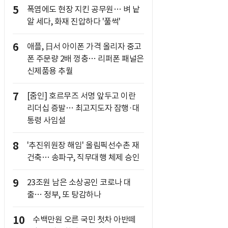
5
폭염에도 현장 지킨 공무원… 벼 낱
알 세다, 화재 진압하다 '풀썩'
6
애플, 日서 아이폰 가격 올리자 중고
폰 주문량 2배 껑충… 리퍼폰 패널은
신제품용 추월
7
[줌인] 호르무즈 서명 앞두고 이란
리더십 증발… 최고지도자 잠행·대
통령 사임설
8
'추진위원장 해임' 올림픽선수촌 재
건축… 송파구, 직무대행 체제 승인
9
23조원 남은 소상공인 코로나 대
출… 정부, 또 탕감하나
10
수백만원 오른 국민 첫차 아반떼