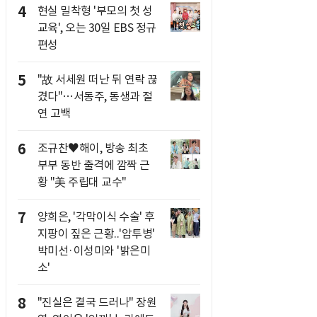
4
현실 밀착형 '부모의 첫 성
교육', 오는 30일 EBS 정규
편성
5
"故 서세원 떠난 뒤 연락 끊
겼다"…서동주, 동생과 절
연 고백
6
조규찬♥해이, 방송 최초
부부 동반 출격에 깜짝 근
황 "美 주립대 교수"
7
양희은, '각막이식 수술' 후
지팡이 짚은 근황..'암투병'
박미선·이성미와 '밝은미
소'
8
"진실은 결국 드러나" 장원