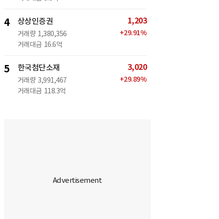
1,203
4
상상인증권
+
29.91
%
거래량
1,380,356
거래대금
16.6억
3,020
5
한국첨단소재
+
29.89
%
거래량
3,991,467
거래대금
118.3억