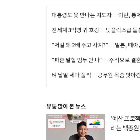
대통령도 못 만나는 지도자… 이란, 통
전세계 3억명 귀 호강… 넷플릭스급 돌
"저걸 왜 2배 주고 사지?"… 일본, 때
"파혼 말할 엄두 안 나"… 주식으로 결
벼 낱알 세다 풀썩… 공무원 목숨 앗아간
유통 많이 본 뉴스
'예산 프로
리는 백종원