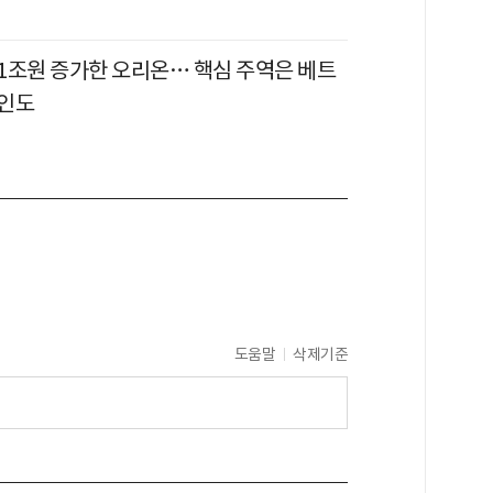
 1조원 증가한 오리온… 핵심 주역은 베트
인도
도움말
삭제기준