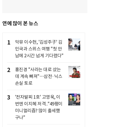
연예 많이 본 뉴스
1
악뮤 이수현, '김성주子' 김
민국과 스위스 여행 "첫 만
남에 2시간 넘게 기다렸다"
2
홍진경 "사라는 대로 샀는
데 계속 빠져"…삼전·닉스
손실 토로
3
'전자발찌 1호' 고영욱, 이
번엔 이지혜 저격.."49평이
미니멀리즘? 많이 출세했
구나"