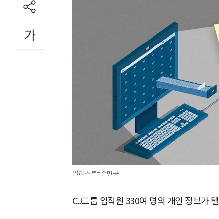
일러스트=손민균
CJ그룹 임직원 330여 명의 개인 정보가 