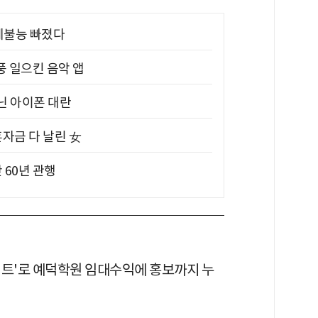
제불능 빠졌다
풍 일으킨 음악 앱
아닌 아이폰 대란
혼자금 다 날린 女
 60년 관행
젝트'로 예덕학원 임대수익에 홍보까지 누