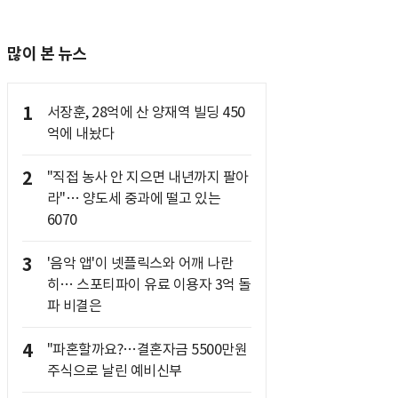
많이 본 뉴스
1
서장훈, 28억에 산 양재역 빌딩 450
억에 내놨다
2
"직접 농사 안 지으면 내년까지 팔아
라"… 양도세 중과에 떨고 있는
6070
3
'음악 앱'이 넷플릭스와 어깨 나란
히… 스포티파이 유료 이용자 3억 돌
파 비결은
4
"파혼할까요?…결혼자금 5500만원
주식으로 날린 예비신부