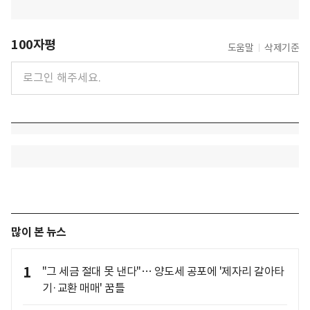
100자평
도움말
삭제기준
많이 본 뉴스
1
"그 세금 절대 못 낸다"… 양도세 공포에 '제자리 갈아타
기·교환 매매' 꿈틀