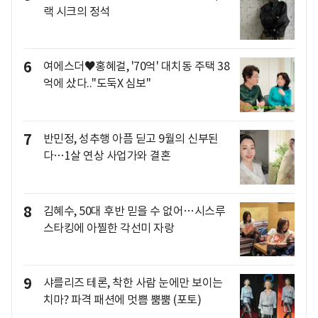
랙 시크의 정석
6
여에스더♥홍혜걸, '70억' 대치동 주택 38
억에 샀다.."도둑X 심보"
7
반민정, 성추행 아픔 딛고 9월의 신부된
다…1살 연상 사업가와 결혼
8
김혜수, 50대 후반 믿을 수 없어…시스루
스타킹에 아찔한 각선미 자랑
9
샤를리즈 테론, 착한 사람 눈에만 보이는
치마? 파격 패션에 멋쁨 뿜뿜 (포토)