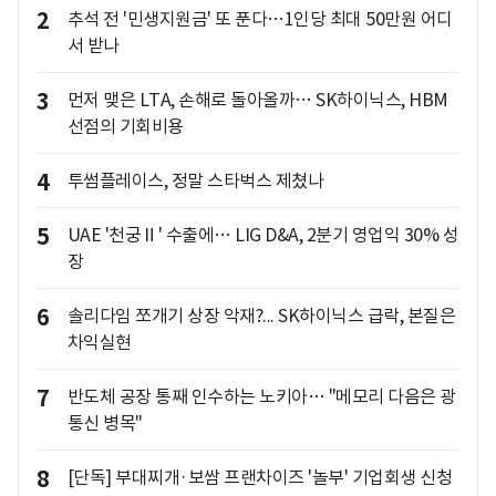
2
추석 전 '민생지원금' 또 푼다…1인당 최대 50만원 어디
서 받나
3
먼저 맺은 LTA, 손해로 돌아올까… SK하이닉스, HBM
선점의 기회비용
4
투썸플레이스, 정말 스타벅스 제쳤나
5
UAE '천궁Ⅱ' 수출에… LIG D&A, 2분기 영업익 30% 성
장
6
솔리다임 쪼개기 상장 악재?... SK하이닉스 급락, 본질은
차익실현
7
반도체 공장 통째 인수하는 노키아… "메모리 다음은 광
통신 병목"
8
[단독] 부대찌개·보쌈 프랜차이즈 '놀부' 기업회생 신청