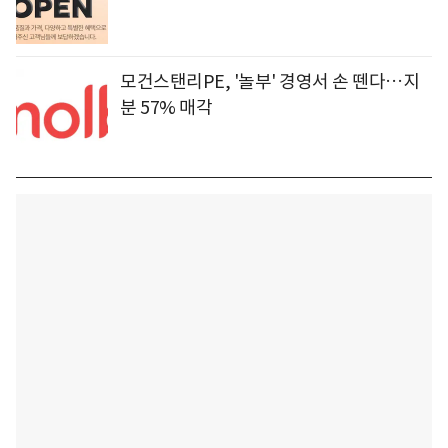
모건스탠리PE, '놀부' 경영서 손 뗀다…지
분 57% 매각