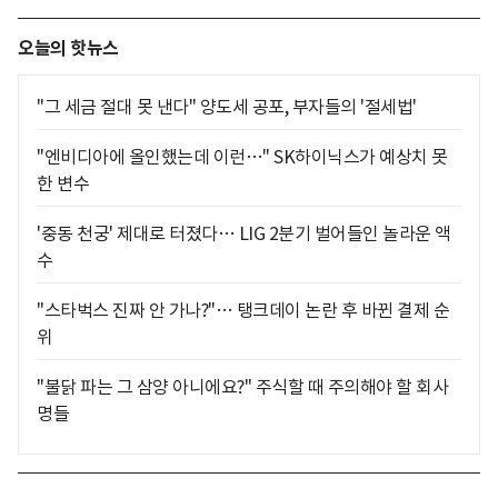
오늘의 핫뉴스
"그 세금 절대 못 낸다" 양도세 공포, 부자들의 '절세법'
"엔비디아에 올인했는데 이런…" SK하이닉스가 예상치 못
한 변수
'중동 천궁' 제대로 터졌다… LIG 2분기 벌어들인 놀라운 액
수
"스타벅스 진짜 안 가나?"… 탱크데이 논란 후 바뀐 결제 순
위
"불닭 파는 그 삼양 아니에요?" 주식할 때 주의해야 할 회사
명들