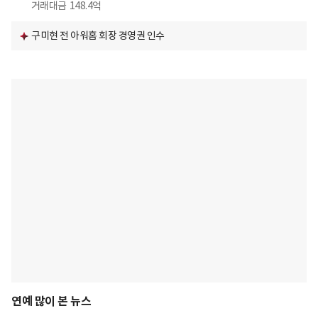
거래대금
148.4억
구미현 전 아워홈 회장 경영권 인수
연예 많이 본 뉴스