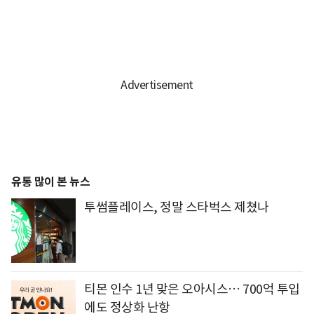
유통 많이 본 뉴스
투썸플레이스, 정말 스타벅스 제쳤나
티몬 인수 1년 맞은 오아시스… 700억 투입
에도 정상화 난항