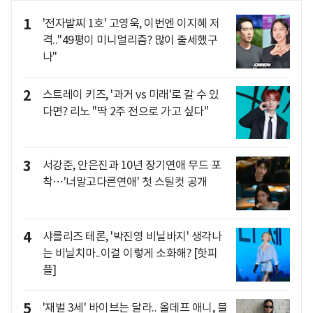
1
'전자발찌 1호' 고영욱, 이번엔 이지혜 저
격.."49평이 미니멀리즘? 많이 출세했구
나"
2
스트레이 키즈, '과거 vs 미래'로 갈 수 있
다면? 리노 "딱 2주 전으로 가고 싶다"
3
서강준, 안은진과 10년 장기연애 무드 포
착…'너말고다른연애' 첫 스틸컷 공개
4
샤를리즈 테론, '박진영 비닐바지' 생각나
는 비닐치마..이걸 이렇게 소화해? [핫피
플]
5
'재벌 3세' 바이브는 달라.. 올데프 애니, 블