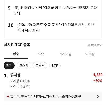
9
美, 中 태양광 막을 '역대급 카드' 내놨다… 韓 업계 기대
감↑
10
[단독] K9 자주포 수출 공신 'K10 탄약운반차', 21년
만에 성능 개량
실시간 TOP 종목
08.06
장마감
상승
하락
거래대금
거래량
전체
코스피
코스닥
ETF
4,550
1
유니켐
+
30
%
거래량
60,138
거래대금
2.7억
유니켐, 美 루미아 테크놀로지스 인수…85억7400만원