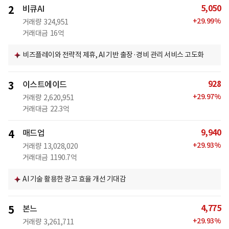
5,050
2
비큐AI
+
29.99
%
거래량
324,951
거래대금
16억
비즈플레이와 전략적 제휴, AI 기반 출장·경비 관리 서비스 고도화
928
3
이스트에이드
+
29.97
%
거래량
2,620,951
거래대금
22.3억
9,940
4
매드업
+
29.93
%
거래량
13,028,020
거래대금
1190.7억
AI 기술 활용한 광고 효율 개선 기대감
4,775
5
본느
+
29.93
%
거래량
3,261,711