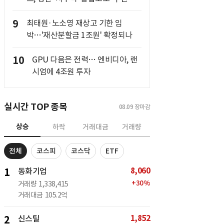
9
최태원·노소영 재상고 기한 임
박…'재산분할금 1조원' 확정되나
10
GPU 다음은 전력… 엔비디아, 랜
시엄에 4조원 투자
실시간 TOP 종목
08.09
장마감
상승
하락
거래대금
거래량
전체
코스피
코스닥
ETF
8,060
1
동화기업
+
30
%
거래량
1,338,415
거래대금
105.2억
1,852
2
신스틸