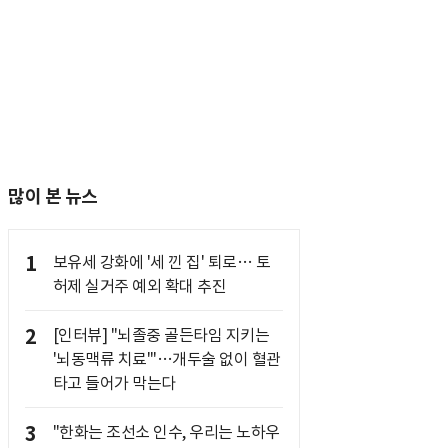
많이 본 뉴스
1
보유세 강화에 '세 낀 집' 퇴로… 토
허제 실거주 예외 확대 추진
2
[인터뷰] "뇌졸중 골든타임 지키는
'뇌동맥류 치료'"…개두술 없이 혈관
타고 들어가 막는다
3
"한화는 조선소 인수, 우리는 노하우