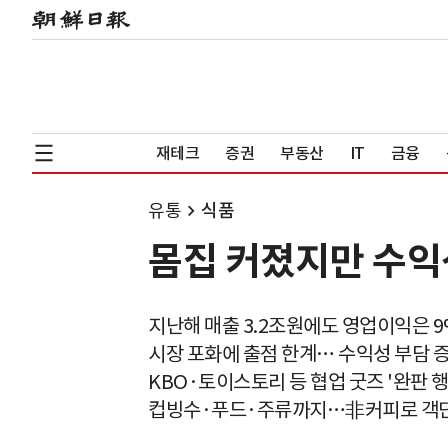
재테크
증권
부동산
IT
금융
유통
식품
몸집 커졌지만 수익
지난해 매출 3.2조원에도 영업이익은 9
시장 포화에 출점 한계… 수익성 부담 
KBO·토이스토리 등 협업 굿즈 '완판 행
컵빙수·푸드·주류까지…非커피로 객