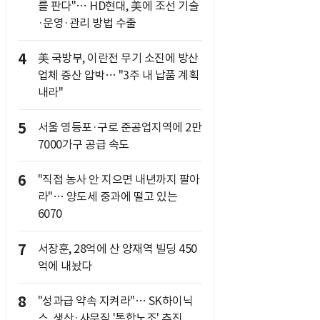
를 판다"… HD현대, 美에 조선 기술
·운영·관리 방법 수출
4
美 국방부, 이란전 무기 소진에 방산
업체 증산 압박… "3주 내 납품 계획
내라"
5
서울 영등포·구로 준공업지역에 2만
7000가구 공급 속도
6
"직접 농사 안 지으면 내년까지 팔아
라"… 양도세 중과에 떨고 있는
6070
7
서장훈, 28억에 산 양재역 빌딩 450
억에 내놨다
8
"성과급 약속 지켜라"… SK하이닉
스, 생산·사무직 '통합노조' 추진