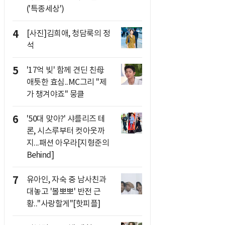
('특종세상')
4
[사진]김희애, 청담룩의 정
석
5
'17억 빚' 함께 견딘 친母
애틋한 효심..MC그리 "제
가 챙겨야죠" 뭉클
6
'50대 맞아?' 샤를리즈 테
론, 시스루부터 컷아웃까
지...패션 아우라[지형준의
Behind]
7
유아인, 자숙 중 남사친과
대놓고 '볼뽀뽀' 반전 근
황.."사랑할게"[핫피플]