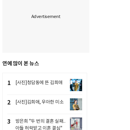
연예 많이 본 뉴스
1
[사진]청담동에 뜬 김희애
2
[사진]김희애, 우아한 미소
3
방은희 "두 번의 결혼 실패..
아들 허락받고 이혼 결심"