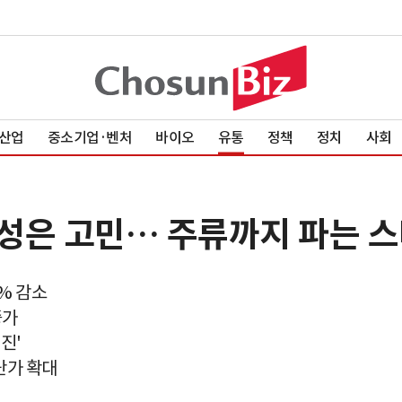
산업
중소기업·벤처
바이오
유통
정책
정치
사회
성은 고민… 주류까지 파는 
% 감소
증가
진'
단가 확대