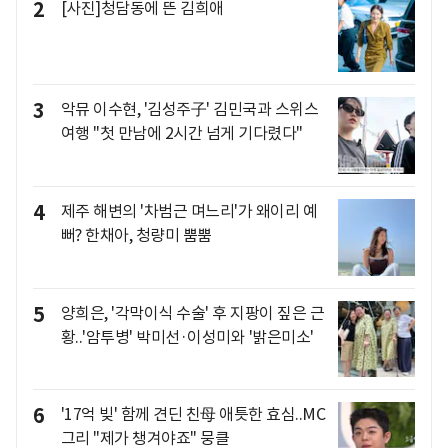
2
[사진]청담동에 뜬 김희애
3
악뮤 이수현, '김성주子' 김민국과 스위스
여행 "첫 만남에 2시간 넘게 기다렸다"
4
제주 해변의 '차범근 며느리'가 왜이리 예
뻐? 한채아, 청량미 뿜뿜
5
양희은, '각막이식 수술' 후 지팡이 짚은 근
황..'암투병' 박미선·이성미와 '밝은미소'
6
'17억 빚' 함께 견딘 친母 애틋한 효심..MC
그리 "제가 챙겨야죠" 뭉클