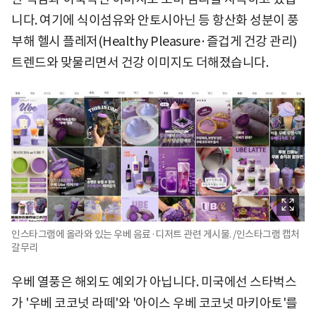
니다. 여기에 식이섬유와 안토시아닌 등 항산화 성분이 풍
부해 헬시 플레저(Healthy Pleasure·즐겁게 건강 관리)
트렌드와 맞물리면서 건강 이미지도 더해졌습니다.
인스타그램에 올라와 있는 우베 음료·디저트 관련 게시물. /인스타그램 캡처
갈무리
우베 열풍은 해외도 예외가 아닙니다. 미국에선 스타벅스
가 '우베 코코넛 라떼'와 '아이스 우베 코코넛 마키아토'를