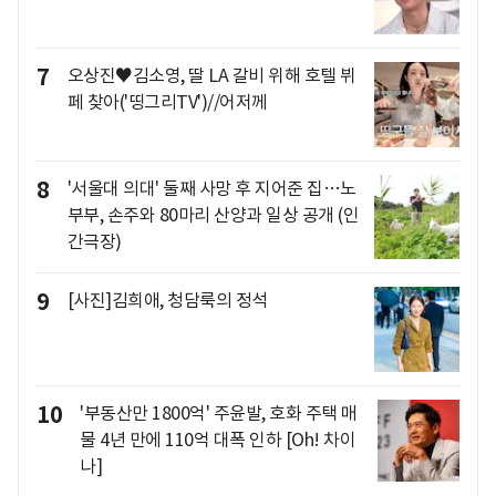
7
오상진♥김소영, 딸 LA 갈비 위해 호텔 뷔
페 찾아('띵그리TV')//어저께
8
'서울대 의대' 둘째 사망 후 지어준 집…노
부부, 손주와 80마리 산양과 일상 공개 (인
간극장)
9
[사진]김희애, 청담룩의 정석
10
'부동산만 1800억' 주윤발, 호화 주택 매
물 4년 만에 110억 대폭 인하 [Oh! 차이
나]