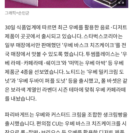
그래픽=손민균
30일 식품업계에 따르면 최근 우베를 활용한 음료·디저트
제품이 곳곳에서 출시되고 있습니다. 스타벅스코리아는
일부 매장에서만 판매했던 '우베 바스크 치즈케이크'를 전
국 매장에서 맛볼 수 있도록 했습니다. 투썸플레이스는 '우
베 라떼·카페라떼·쉐이크'와 '떠먹는 우베 아박' 등 우베
제품군 4종을 선보였습니다. 노티드는 '우베 밀키크림 도
넛'과 '우베 두바이 퍼플 도넛' 등을 출시했고, 폴 바셋은 같
은 보라색 계열인 라벤더 시즌 테마에 맞춰 우베 카페라떼
를 내놨습니다.
파리바게뜨는 우베와 커스터드 크림을 조합한 생크림빵을
출시했습니다. 편의점 CU는 우베 바스크 치즈케이크를 시
작으로 롤·찰떡·브리오슈 등 우베를 활용한 디저트 제품