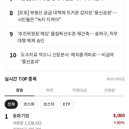
8
[르포] 부동산 공급 대책에 뜨거운 감자된 '용산공원'…
시민들은 "녹지 지켜야"
9
'추진위원장 해임' 올림픽선수촌 재건축… 송파구, 직무
대행 체제 승인
10
도수치료 막으니 신장분사·체외충격파로… 비급여
'풍선효과'
실시간 TOP 종목
08.09
장마감
상승
하락
거래대금
거래량
전체
코스피
코스닥
ETF
8,060
1
동화기업
+
30
%
거래량
1,338,415