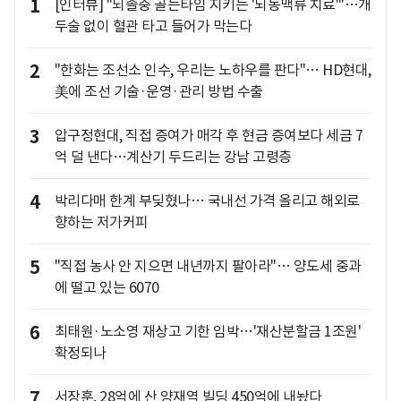
1
[인터뷰] "뇌졸중 골든타임 지키는 '뇌동맥류 치료'"…개
두술 없이 혈관 타고 들어가 막는다
2
"한화는 조선소 인수, 우리는 노하우를 판다"… HD현대,
美에 조선 기술·운영·관리 방법 수출
3
압구정현대, 직접 증여가 매각 후 현금 증여보다 세금 7
억 덜 낸다…계산기 두드리는 강남 고령층
4
박리다매 한계 부딪혔나… 국내선 가격 올리고 해외로
향하는 저가커피
5
"직접 농사 안 지으면 내년까지 팔아라"… 양도세 중과
에 떨고 있는 6070
6
최태원·노소영 재상고 기한 임박…'재산분할금 1조원'
확정되나
7
서장훈, 28억에 산 양재역 빌딩 450억에 내놨다