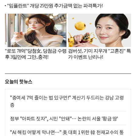
오늘의 핫뉴스
"증여세 7억 줄이는 법 있구먼!" 계산기 두드리는 강남 고령
층
정부 "아파트 짓자", 시민 "안돼"… 논란의 서울 '황금 땅'
"AI 해킹 어떻게 막냐면…" 美 대회 1위한 韓 천재교수의 통