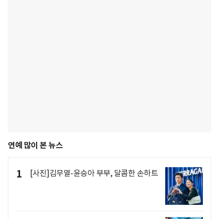
연예 많이 본 뉴스
1
[사진]김무열-윤승아 부부, 달콤한 손하트