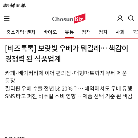
중소기업·벤처
바이오
유통
정책
정치
사회
국
[비즈톡톡] 보랏빛 우베가 뭐길래… 색감이
경쟁력 된 식품업계
카페·베이커리에 이어 편의점·대형마트까지 우베 제품
등장
필리핀 우베 수출 전년 比 20%↑… 해외에서도 우베 유행
SNS 타고 퍼진 비주얼 소비 영향… 제품 선택 기준 된 색감