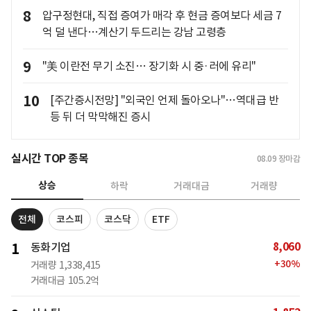
8
압구정현대, 직접 증여가 매각 후 현금 증여보다 세금 7
억 덜 낸다…계산기 두드리는 강남 고령층
9
"美 이란전 무기 소진… 장기화 시 중·러에 유리"
10
[주간증시전망] "외국인 언제 돌아오나"…역대급 반
등 뒤 더 막막해진 증시
실시간 TOP 종목
08.09
장마감
상승
하락
거래대금
거래량
전체
코스피
코스닥
ETF
8,060
1
동화기업
+
30
%
거래량
1,338,415
거래대금
105.2억