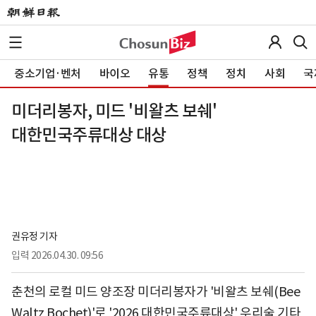
중소기업·벤처
바이오
유통
정책
정치
사회
국
미더리봉자, 미드 '비왈츠 보쉐'
대한민국주류대상 대상
권유정 기자
입력
2026.04.30. 09:56
춘천의 로컬 미드 양조장 미더리봉자가 '비왈츠 보쉐(Bee
Waltz Bochet)'로 '2026 대한민국주류대상' 우리술 기타