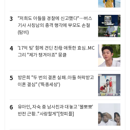
3
"저희도 아들을 경찰에 신고했다"…버스
기사 사칭남의 충격 행각에 부모도 손절
(탐비)
4
'17억 빚' 함께 견딘 친母 애틋한 효심..MC
그리 "제가 챙겨야죠" 뭉클
5
방은희 "두 번의 결혼 실패..아들 허락받고
이혼 결심" ('특종세상')
6
유아인, 자숙 중 남사친과 대놓고 '볼뽀뽀'
반전 근황.."사랑할게"[핫피플]