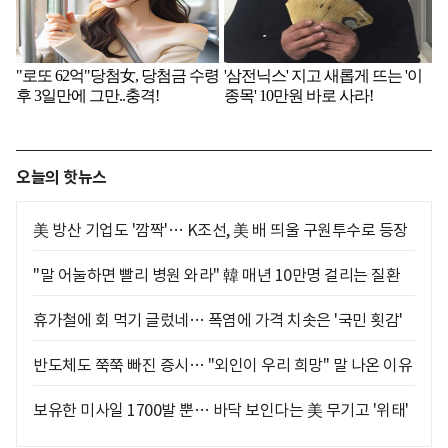
오늘의 핫뉴스
美 방산 기업도 '깜짝'… K조선, 美 배 띄울 구원투수로 등장
"말 어눌하면 빨리 병원 와라" 韓 매년 10만명 걸리는 질환
휴가철에 회 먹기 글렀네… 폭염에 가격 치솟은 '국민 횟감'
반도체도 쭉쭉 빠진 증시… "외인이 우리 희망" 말 나온 이유
보유한 미사일 1700발 뿐… 바닥 보인다는 美 무기고 '위태'