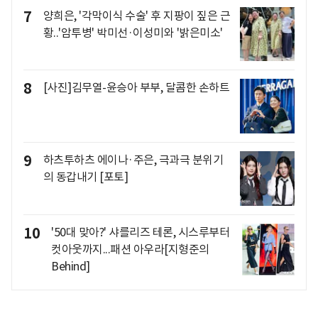
7
양희은, '각막이식 수술' 후 지팡이 짚은 근
황..'암투병' 박미선·이성미와 '밝은미소'
8
[사진]김무열-윤승아 부부, 달콤한 손하트
9
하츠투하츠 에이나·주은, 극과극 분위기
의 동갑내기 [포토]
10
'50대 맞아?' 샤를리즈 테론, 시스루부터
컷아웃까지...패션 아우라[지형준의
Behind]