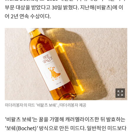
부문 대상을 받았다고 30일 밝혔다. 지난해(비왈츠)에 이
어 2년 연속 수상이다.
미더리봉자의 미드 '비왈츠 보쉐'. /미더리봉자 제공
'비왈츠 보쉐'는 꿀을 가열해 캐러멜라이즈한 뒤 발효하는
'보쉐(Bochet)' 방식으로 만든 미드다. 일반적인 미드보다