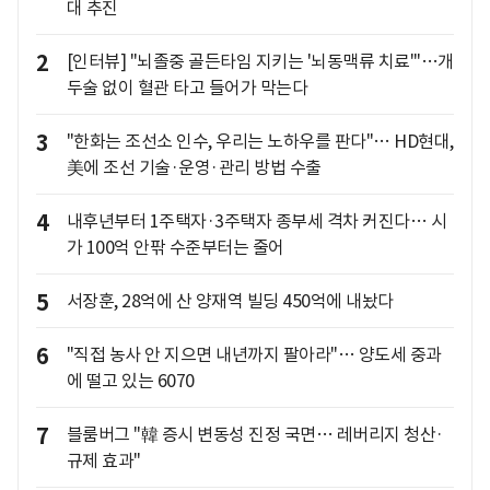
대 추진
2
[인터뷰] "뇌졸중 골든타임 지키는 '뇌동맥류 치료'"…개
두술 없이 혈관 타고 들어가 막는다
3
"한화는 조선소 인수, 우리는 노하우를 판다"… HD현대,
美에 조선 기술·운영·관리 방법 수출
4
내후년부터 1주택자·3주택자 종부세 격차 커진다… 시
가 100억 안팎 수준부터는 줄어
5
서장훈, 28억에 산 양재역 빌딩 450억에 내놨다
6
"직접 농사 안 지으면 내년까지 팔아라"… 양도세 중과
에 떨고 있는 6070
7
블룸버그 "韓 증시 변동성 진정 국면… 레버리지 청산·
규제 효과"