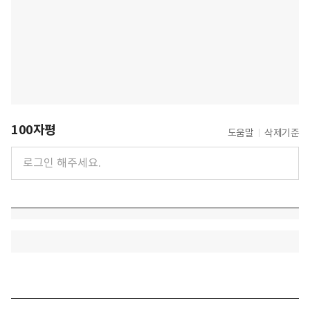
100자평
도움말
삭제기준