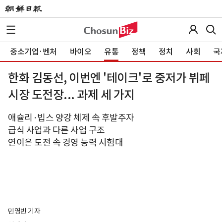
중소기업·벤처
바이오
유통
정책
정치
사회
국
한화 김동선, 이번엔 '테이크'로 중저가 뷔페
시장 도전장... 과제 세 가지
애슐리·빕스 양강 체제 속 후발주자
급식 사업과 다른 사업 구조
연이은 도전 속 경영 능력 시험대
민영빈 기자