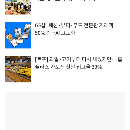
GS샵, 패션·뷰티·푸드 전문관 거래액
50%↑…AI 고도화
[르포] 과일·고기부터 다시 채웠지만… 홈
플러스 가오픈 첫날 입고율 30%