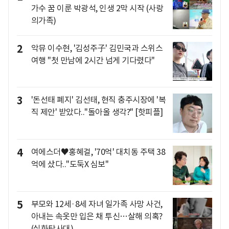
가수 꿈 이룬 박광석, 인생 2막 시작 (사랑
의가족)
2
악뮤 이수현, '김성주子' 김민국과 스위스
여행 "첫 만남에 2시간 넘게 기다렸다"
3
'돈선태 폐지' 김선태, 현직 충주시장에 '복
직 제안' 받았다.."돌아올 생각?" [핫피플]
4
여에스더♥홍혜걸, '70억' 대치동 주택 38
억에 샀다.."도둑X 심보"
5
부모와 12세·8세 자녀 일가족 사망 사건,
아내는 속옷만 입은 채 투신…살해 의혹?
(실화탐사대)