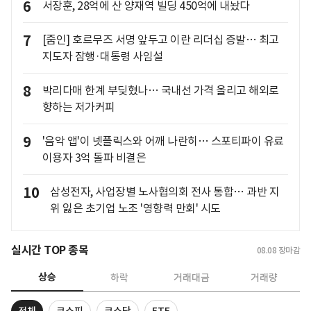
6
서장훈, 28억에 산 양재역 빌딩 450억에 내놨다
7
[줌인] 호르무즈 서명 앞두고 이란 리더십 증발… 최고
지도자 잠행·대통령 사임설
8
박리다매 한계 부딪혔나… 국내선 가격 올리고 해외로
향하는 저가커피
9
'음악 앱'이 넷플릭스와 어깨 나란히… 스포티파이 유료
이용자 3억 돌파 비결은
10
삼성전자, 사업장별 노사협의회 전사 통합… 과반 지
위 잃은 초기업 노조 '영향력 만회' 시도
실시간 TOP 종목
08.08
장마감
상승
하락
거래대금
거래량