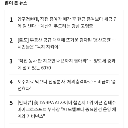
많이 본 뉴스
1
압구정현대, 직접 증여가 매각 후 현금 증여보다 세금 7
억 덜 낸다…계산기 두드리는 강남 고령층
2
[르포] 부동산 공급 대책에 뜨거운 감자된 '용산공원'…
시민들은 "녹지 지켜야"
3
"직접 농사 안 지으면 내년까지 팔아라"… 양도세 중과
에 떨고 있는 6070
4
도수치료 막으니 신장분사·체외충격파로… 비급여 '풍
선효과'
5
[인터뷰] 美 DARPA AI 사이버 챌린지 1위 이끈 김태수
마이크로소프트 부사장 "AI 모델보다 중요한건 운영 체
계와 거버넌스"