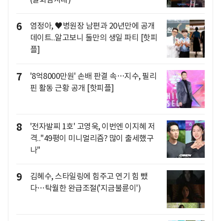
6
염정아, ♥병원장 남편과 20년만에 공개
데이트..알고보니 둘만의 생일 파티 [핫피
플]
7
'8억8000만원' 손배 판결 속…지수, 필리
핀 활동 근황 공개 [핫피플]
8
'전자발찌 1호' 고영욱, 이번엔 이지혜 저
격.."49평이 미니멀리즘? 많이 출세했구
나"
9
김혜수, 스타일링에 힘주고 연기 힘 뺐
다…탁월한 완급조절('지금불륜이')