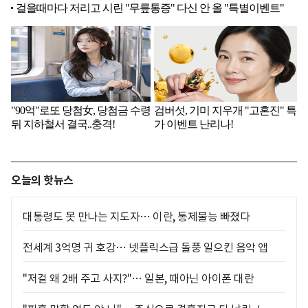
오늘의 핫뉴스
대통령도 못 만나는 지도자… 이란, 통제불능 빠졌다
전세계 3억명 귀 호강… 넷플릭스급 돌풍 일으킨 음악 앱
"저걸 왜 2배 주고 사지?"… 일본, 때아닌 아이폰 대란