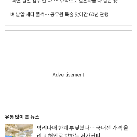
"파혼 말할 엄두 안 나"… 주식으로 결혼자금 다 날린 女
벼 낱알 세다 풀썩… 공무원 목숨 앗아간 60년 관행
유통 많이 본 뉴스
박리다매 한계 부딪혔나… 국내선 가격 올
리고 해외로 향하는 저가커피