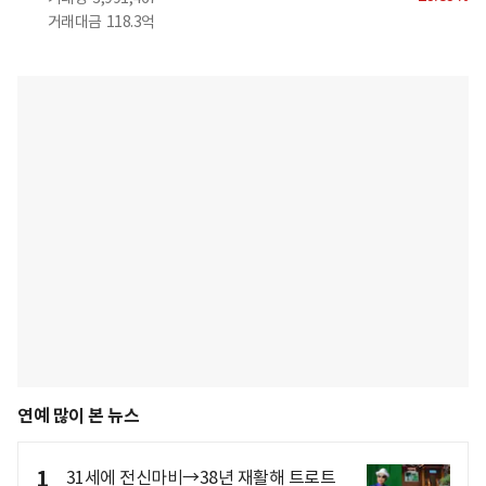
거래대금
118.3억
연예 많이 본 뉴스
1
31세에 전신마비→38년 재활해 트로트