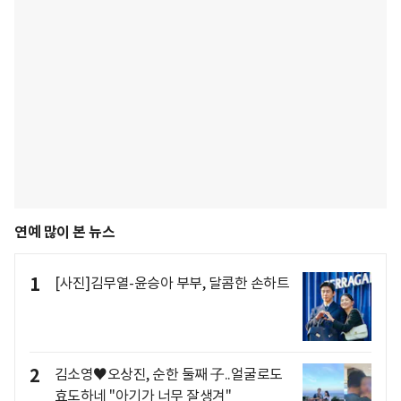
연예 많이 본 뉴스
1
[사진]김무열-윤승아 부부, 달콤한 손하트
2
김소영♥오상진, 순한 둘째 子..얼굴로도
효도하네 "아기가 너무 잘생겨"