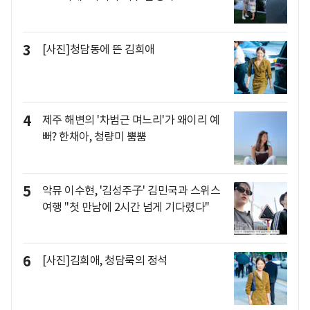
3
[사진]청담동에 뜬 김희애
4
제주 해변의 '차범근 며느리'가 왜이리 예
뻐? 한채아, 청량미 뿜뿜
5
악뮤 이수현, '김성주子' 김민국과 스위스
여행 "첫 만남에 2시간 넘게 기다렸다"
6
[사진]김희애, 청담룩의 정석