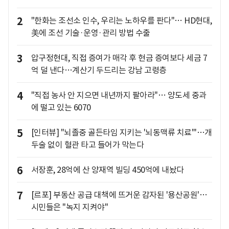
2
"한화는 조선소 인수, 우리는 노하우를 판다"… HD현대,
美에 조선 기술·운영·관리 방법 수출
3
압구정현대, 직접 증여가 매각 후 현금 증여보다 세금 7
억 덜 낸다…계산기 두드리는 강남 고령층
4
"직접 농사 안 지으면 내년까지 팔아라"… 양도세 중과
에 떨고 있는 6070
5
[인터뷰] "뇌졸중 골든타임 지키는 '뇌동맥류 치료'"…개
두술 없이 혈관 타고 들어가 막는다
6
서장훈, 28억에 산 양재역 빌딩 450억에 내놨다
7
[르포] 부동산 공급 대책에 뜨거운 감자된 '용산공원'…
시민들은 "녹지 지켜야"