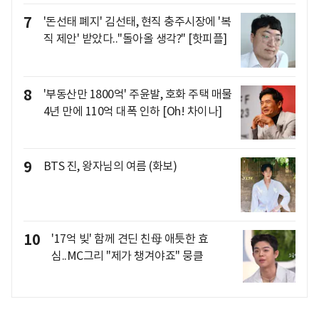
7
'돈선태 폐지' 김선태, 현직 충주시장에 '복
직 제안' 받았다.."돌아올 생각?" [핫피플]
8
'부동산만 1800억' 주윤발, 호화 주택 매물
4년 만에 110억 대폭 인하 [Oh! 차이나]
9
BTS 진, 왕자님의 여름 (화보)
10
'17억 빚' 함께 견딘 친母 애틋한 효
심..MC그리 "제가 챙겨야죠" 뭉클