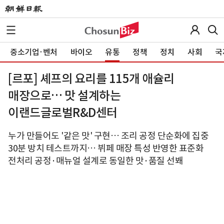
중소기업·벤처
바이오
유통
정책
정치
사회
국
[르포] 셰프의 요리를 115개 애슐리
매장으로… 맛 설계하는
이랜드글로벌R&D센터
누가 만들어도 '같은 맛' 구현… 조리 공정 단순화에 집중
30분 방치 테스트까지… 뷔페 매장 특성 반영한 표준화
전처리 공정·매뉴얼 설계로 동일한 맛·품질 선봬