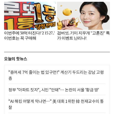
오늘의 핫뉴스
"증여세 7억 줄이는 법 있구먼!" 계산기 두드리는 강남 고령
층
정부 "아파트 짓자", 시민 "안돼"… 논란의 서울 '황금 땅'
"AI 해킹 어떻게 막냐면…" 美 대회 1위한 韓 천재교수의 통
찰