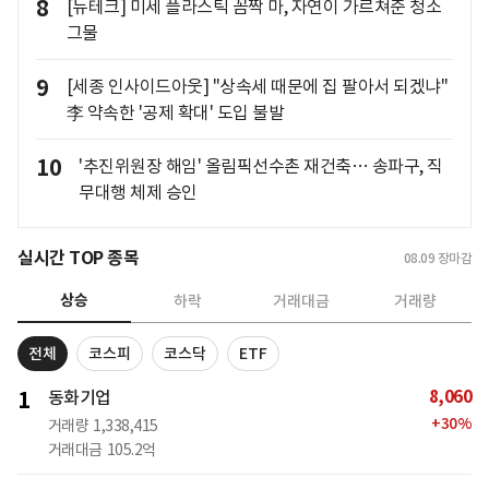
8
[뉴테크] 미세 플라스틱 꼼짝 마, 자연이 가르쳐준 청소
그물
9
[세종 인사이드아웃] "상속세 때문에 집 팔아서 되겠냐"
李 약속한 '공제 확대' 도입 불발
10
'추진위원장 해임' 올림픽선수촌 재건축… 송파구, 직
무대행 체제 승인
실시간 TOP 종목
08.09
장마감
상승
하락
거래대금
거래량
전체
코스피
코스닥
ETF
8,060
1
동화기업
+
30
%
거래량
1,338,415
거래대금
105.2억