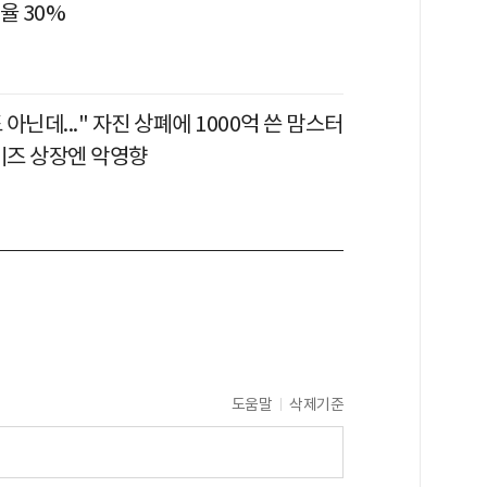
율 30%
아닌데..." 자진 상폐에 1000억 쓴 맘스터
차이즈 상장엔 악영향
도움말
삭제기준