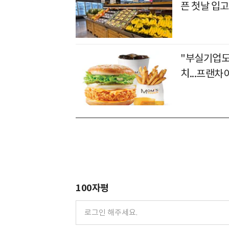
픈 첫날 입고
"부실기업도 
치...프랜
100자평