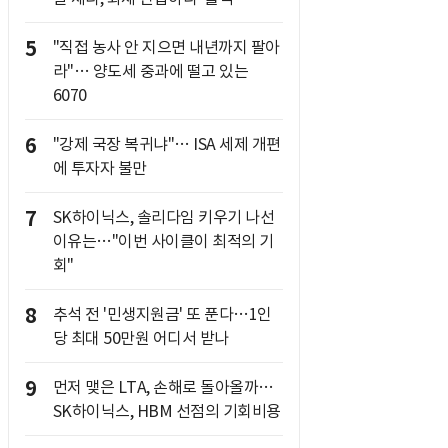
5
"직접 농사 안 지으면 내년까지 팔아
라"… 양도세 중과에 떨고 있는
6070
6
"강제 국장 복귀냐"… ISA 세제 개편
에 투자자 불만
7
SK하이닉스, 솔리다임 키우기 나선
이유는…"이번 사이클이 최적의 기
회"
8
추석 전 '민생지원금' 또 푼다…1인
당 최대 50만원 어디서 받나
9
먼저 맺은 LTA, 손해로 돌아올까…
SK하이닉스, HBM 선점의 기회비용