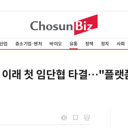
산업
중소기업·벤처
바이오
유통
정책
정치
사회
 이래 첫 임단협 타결…"플랫