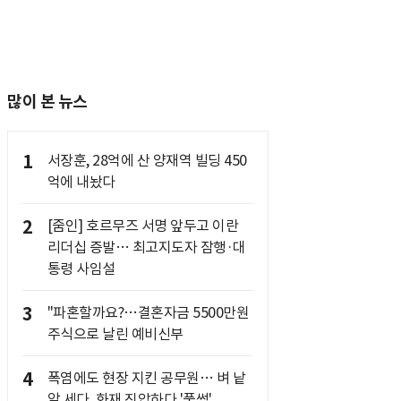
많이 본 뉴스
1
서장훈, 28억에 산 양재역 빌딩 450
억에 내놨다
2
[줌인] 호르무즈 서명 앞두고 이란
리더십 증발… 최고지도자 잠행·대
통령 사임설
3
"파혼할까요?…결혼자금 5500만원
주식으로 날린 예비신부
4
폭염에도 현장 지킨 공무원… 벼 낱
알 세다, 화재 진압하다 '풀썩'