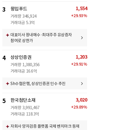
1,554
3
윙입푸드
+
29.93
%
거래량
346,924
거래대금
5.3억
대표이사 장내매수·최대주주 유상증자
참여로 상한가
1,203
4
상상인증권
+
29.91
%
거래량
1,380,356
거래대금
16.6억
Sh수협은행, 상상인증권 인수 추진
3,020
5
한국첨단소재
+
29.89
%
거래량
3,991,467
거래대금
118.3억
자회사 양자검증 플랫폼 국제 벤치마크 등재