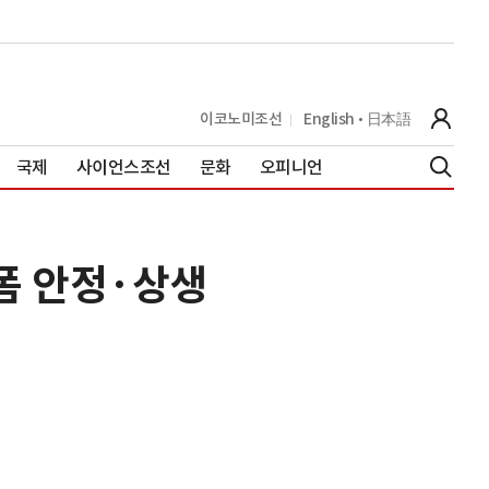
이코노미조선
English
日本語
국제
사이언스조선
문화
오피니언
폼 안정·상생