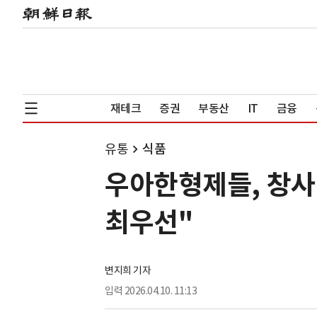
재테크
증권
부동산
IT
금융
유통
식품
우아한형제들, 창사
최우선"
변지희 기자
입력
2026.04.10. 11:13