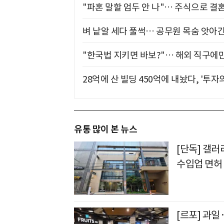
"파혼 말할 엄두 안 나"… 주식으로 결
벼 낱알 세다 풀썩… 공무원 목숨 앗아간
"한국법 지키면 바보?"… 해외 직구에만
28억에 산 빌딩 450억에 내놨다, '투자
유통 많이 본 뉴스
[단독] 갤러
수입업 면허
[르포] 과