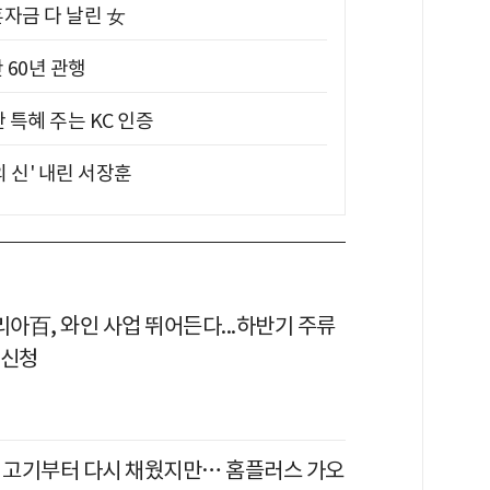
혼자금 다 날린 女
 60년 관행
 특혜 주는 KC 인증
의 신' 내린 서장훈
리아百, 와인 사업 뛰어든다...하반기 주류
 신청
일·고기부터 다시 채웠지만… 홈플러스 가오