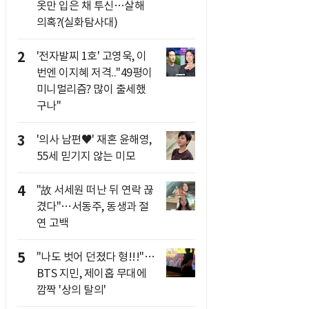
옷만 입은 채 투신…살해
의혹?(실화탐사대)
2
'전자발찌 1호' 고영욱, 이
번엔 이지혜 저격.."49평이
미니멀리즘? 많이 출세했
구나"
3
'의사 남편♥' 재혼 윤해영,
55세 믿기지 않는 미모
4
"故 서세원 떠난 뒤 연락 끊
겼다"…서동주, 동생과 절
연 고백
5
"나도 벗어 던졌다 형!!!"…
BTS 지민, 제이홉 무대에
깜짝 '상의 탈의'