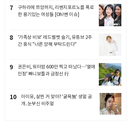
7
구하라에 쯔양까지, 리벤지포르노를 폭로
한 용기있는 여성들 [Oh!쎈 이슈]
8
'가족상 비보' 레드벨벳 슬기, 유튜브 2주
간 휴식 "너른 양해 부탁드린다"
9
권은비, 워터밤 600만 찍고 떠났다…'열애
인정' 빠니보틀과 금정산 行
10
아이유, 살찐 거 맞아? '굴욕無' 생얼 공
개..눈부신 비주얼