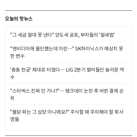
오늘의 핫뉴스
"그 세금 절대 못 낸다" 양도세 공포, 부자들의 '절세법'
"엔비디아에 올인했는데 이런…" SK하이닉스가 예상치 못
한 변수
'중동 천궁' 제대로 터졌다… LIG 2분기 벌어들인 놀라운 액
수
"스타벅스 진짜 안 가나?"… 탱크데이 논란 후 바뀐 결제 순
위
"불닭 파는 그 삼양 아니에요?" 주식할 때 주의해야 할 회사
명들