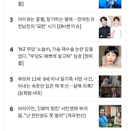
플]
3
아이유는 결별, 장기하는 열애…전여친과
전남친의 '묘한' 시기 [Oh!쎈 이슈]
4
'MZ 무당' 노슬비, 가슴 재수술 논란 입열
었다.."무당도 예쁘게 살고파" 심경 [핫피
플]
5
부모와 12세·8세 자녀 일가족 사망 사건,
아내는 속옷만 입은 채 투신…살해 의혹?
(실화탐사대)
6
브라이언, '100억 탕진' 서인영에 부러
움.."난 천만원도 못 벌어" (개과천선)