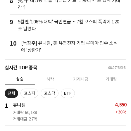
8
美, 中 태양광 막을 '역대급 카드' 내놨다… 韓 업계 기대
감↑
9
5월엔 '106% 대박' 국민연금… 7월 코스피 폭락에 120
조 날렸다
10
[특징주] 유니켐, 美 유연전자 기업 루미아 인수 소식
에 '상한가'
실시간 TOP 종목
08.07
장마감
상승
하락
거래대금
거래량
전체
코스피
코스닥
ETF
4,550
1
유니켐
+
30
%
거래량
60,138
거래대금
2.7억