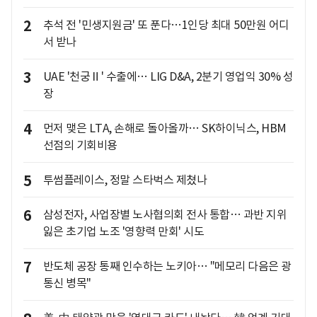
2
추석 전 '민생지원금' 또 푼다…1인당 최대 50만원 어디
서 받나
3
UAE '천궁Ⅱ' 수출에… LIG D&A, 2분기 영업익 30% 성
장
4
먼저 맺은 LTA, 손해로 돌아올까… SK하이닉스, HBM
선점의 기회비용
5
투썸플레이스, 정말 스타벅스 제쳤나
6
삼성전자, 사업장별 노사협의회 전사 통합… 과반 지위
잃은 초기업 노조 '영향력 만회' 시도
7
반도체 공장 통째 인수하는 노키아… "메모리 다음은 광
통신 병목"