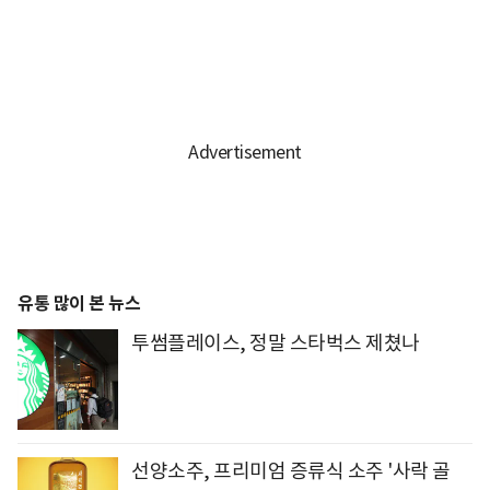
유통 많이 본 뉴스
투썸플레이스, 정말 스타벅스 제쳤나
선양소주, 프리미엄 증류식 소주 '사락 골