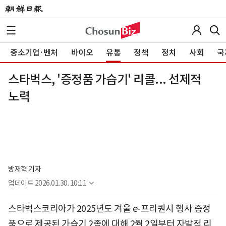
중소기업·벤처
바이오
유통
정책
정치
사회
국
스타벅스, '증정품 가습기' 리콜... 선제적
노력
방재혁 기자
업데이트
2026.01.30. 10:11
스타벅스코리아가 2025년도 겨울 e-프리퀀시 행사 증정
품으로 제공된 가습기 2종에 대해 2월 2일부터 자발적 리