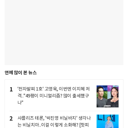
연예 많이 본 뉴스
1
'전자발찌 1호' 고영욱, 이번엔 이지혜 저
격.."49평이 미니멀리즘? 많이 출세했구
나"
2
샤를리즈 테론, '박진영 비닐바지' 생각나
는 비닐치마..이걸 이렇게 소화해? [핫피