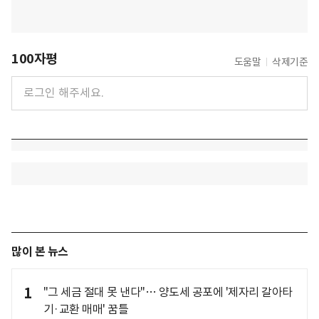
100자평
도움말
삭제기준
많이 본 뉴스
1
"그 세금 절대 못 낸다"… 양도세 공포에 '제자리 갈아타
기·교환 매매' 꿈틀