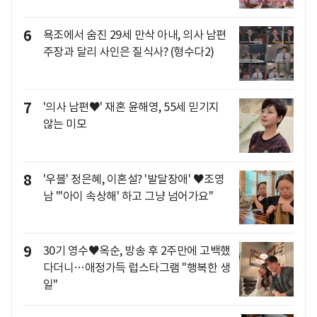
6
욕조에서 숨진 29세 만삭 아내, 의사 남편
주장과 달리 사인은 질식사? (형수다2)
7
'의사 남편♥' 재혼 윤해영, 55세 믿기지
않는 미모
8
'우블' 정은혜, 이혼설? '발달장애' ♥조영
남 "'아이 속상해' 하고 그냥 넘어가요"
9
30기 영수♥옥순, 방송 후 2주만에 고백했
다더니…애정가득 럽스타그램 "행복한 생
일"