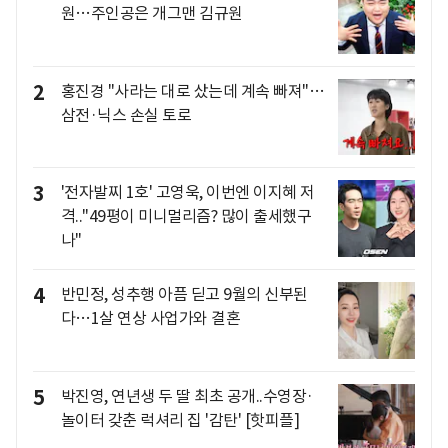
원…주인공은 개그맨 김규원
2
홍진경 "사라는 대로 샀는데 계속 빠져"…
삼전·닉스 손실 토로
3
'전자발찌 1호' 고영욱, 이번엔 이지혜 저
격.."49평이 미니멀리즘? 많이 출세했구
나"
4
반민정, 성추행 아픔 딛고 9월의 신부된
다…1살 연상 사업가와 결혼
5
박진영, 연년생 두 딸 최초 공개..수영장·
놀이터 갖춘 럭셔리 집 '감탄' [핫피플]