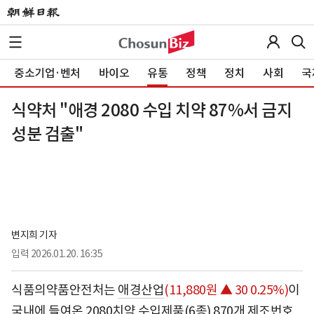
중소기업·벤처
바이오
유통
정책
정치
사회
국
식약처 "애경 2080 수입 치약 87%서 금지
성분 검출"
변지희 기자
입력
2026.01.20. 16:35
식품의약품안전처는
애경산업
(11,880원 ▲ 30 0.25%)
이
국내에 들여온 2080치약 수입제품(6종) 870개 제조번호