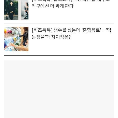
직구에선 더 싸게 판다
[비즈톡톡] 생수를 샀는데 '혼합음료'…'먹
는샘물'과 차이점은?