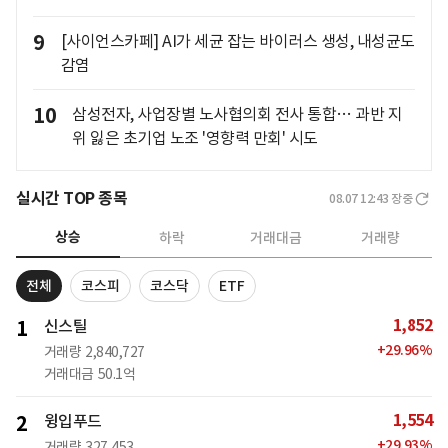
9
[사이언스카페] AI가 세균 잡는 바이러스 생성, 내성균도
감염
10
삼성전자, 사업장별 노사협의회 전사 통합… 과반 지
위 잃은 초기업 노조 '영향력 만회' 시도
실시간 TOP 종목
08.07 12:43
장중
상승
하락
거래대금
거래량
전체
코스피
코스닥
ETF
1,852
1
신스틸
+
29.96
%
거래량
2,840,727
거래대금
50.1억
1,554
2
윙입푸드
+
29.93
%
거래량
327,453