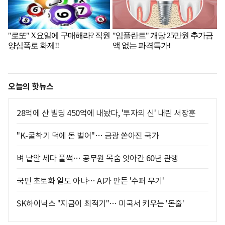
오늘의 핫뉴스
28억에 산 빌딩 450억에 내놨다, '투자의 신' 내린 서장훈
"K-굴착기 덕에 돈 벌어"… 금광 쏟아진 국가
벼 낱알 세다 풀썩… 공무원 목숨 앗아간 60년 관행
국민 초토화 일도 아냐… AI가 만든 '수퍼 무기'
SK하이닉스 "지금이 최적기"… 미국서 키우는 '돈줄'