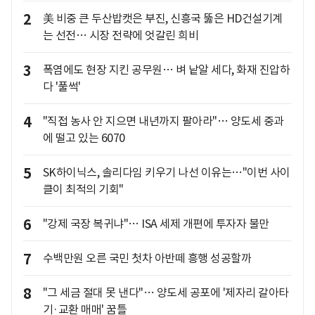
2
美 비중 큰 두산밥캣은 부진, 신흥국 뚫은 HD건설기계
는 선전… 시장 전략에 엇갈린 희비
3
폭염에도 현장 지킨 공무원… 벼 낱알 세다, 화재 진압하
다 '풀썩'
4
"직접 농사 안 지으면 내년까지 팔아라"… 양도세 중과
에 떨고 있는 6070
5
SK하이닉스, 솔리다임 키우기 나선 이유는…"이번 사이
클이 최적의 기회"
6
"강제 국장 복귀냐"… ISA 세제 개편에 투자자 불만
7
수백만원 오른 국민 첫차 아반떼 흥행 성공할까
8
"그 세금 절대 못 낸다"… 양도세 공포에 '제자리 갈아타
기·교환 매매' 꿈틀