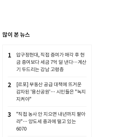
많이 본 뉴스
1
압구정현대, 직접 증여가 매각 후 현
금 증여보다 세금 7억 덜 낸다…계산
기 두드리는 강남 고령층
2
[르포] 부동산 공급 대책에 뜨거운
감자된 '용산공원'… 시민들은 "녹지
지켜야"
3
"직접 농사 안 지으면 내년까지 팔아
라"… 양도세 중과에 떨고 있는
6070