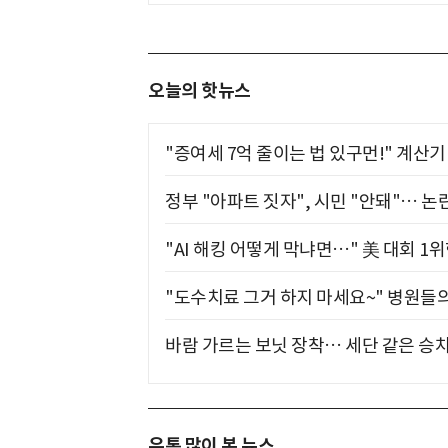
오늘의 핫뉴스
"증여세 7억 줄이는 법 있구먼!" 계산
정부 "아파트 짓자", 시민 "안돼"… 논란
"AI 해킹 어떻게 막냐면…" 美 대회 1
"도수치료 그거 하지 마세요~" 병원들
바람 가르는 보닛 장착… 세단 같은 승
유통 많이 본 뉴스