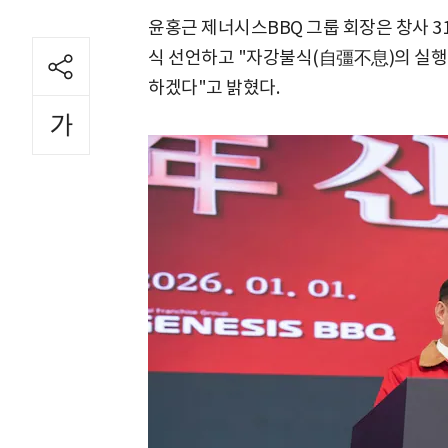
윤홍근 제너시스BBQ 그룹 회장은 창사 31
식 선언하고 "자강불식(自彊不息)의 실행
하겠다"고 밝혔다.