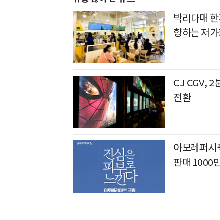
박리다매 한
향하는 저가
CJ CGV,
전환
아모레퍼시픽
판매 1000