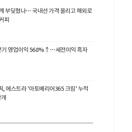
계 부딪혔나… 국내선 가격 올리고 해외로
커피
 2분기 영업이익 568%↑…세전이익 흑자
, 에스트라 '아토베리어365 크림' 누적
만개