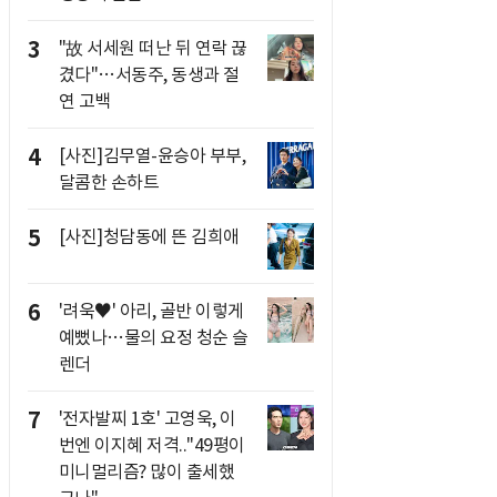
3
"故 서세원 떠난 뒤 연락 끊
겼다"…서동주, 동생과 절
연 고백
4
[사진]김무열-윤승아 부부,
달콤한 손하트
5
[사진]청담동에 뜬 김희애
6
'려욱♥' 아리, 골반 이렇게
예뻤나…물의 요정 청순 슬
렌더
7
'전자발찌 1호' 고영욱, 이
번엔 이지혜 저격.."49평이
미니멀리즘? 많이 출세했