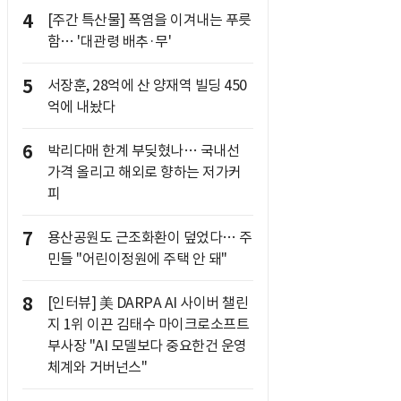
4
[주간 특산물] 폭염을 이겨내는 푸릇
함… '대관령 배추·무'
5
서장훈, 28억에 산 양재역 빌딩 450
억에 내놨다
6
박리다매 한계 부딪혔나… 국내선
가격 올리고 해외로 향하는 저가커
피
7
용산공원도 근조화환이 덮었다… 주
민들 "어린이정원에 주택 안 돼"
8
[인터뷰] 美 DARPA AI 사이버 챌린
지 1위 이끈 김태수 마이크로소프트
부사장 "AI 모델보다 중요한건 운영
체계와 거버넌스"