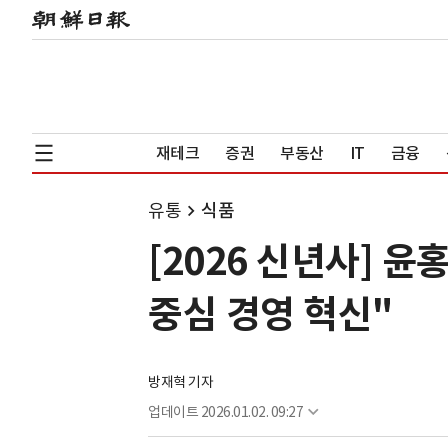
재테크
증권
부동산
IT
금융
유통
식품
[2026 신년사] 
중심 경영 혁신"
방재혁 기자
업데이트
2026.01.02. 09:27