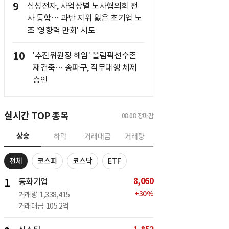
9
삼성전자, 사업장별 노사협의회 전
사 통합… 과반 지위 잃은 초기업 노
조 '영향력 만회' 시도
10
'추진위원장 해임' 올림픽선수촌
재건축… 송파구, 직무대행 체제
승인
실시간 TOP 종목
08.08
장마감
상승
하락
거래대금
거래량
전체
코스피
코스닥
ETF
8,060
1
동화기업
+
30
%
거래량
1,338,415
거래대금
105.2억