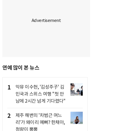
연예 많이 본 뉴스
1
악뮤 이수현, '김성주子' 김
민국과 스위스 여행 "첫 만
남에 2시간 넘게 기다렸다"
2
제주 해변의 '차범근 며느
리'가 왜이리 예뻐? 한채아,
청량미 뿜뿜