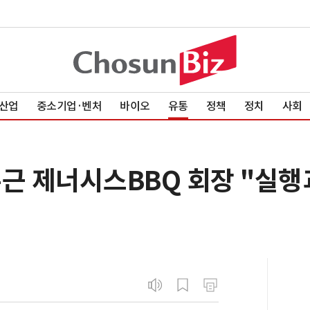
산업
중소기업·벤처
바이오
유통
정책
정치
사회
윤홍근 제너시스BBQ 회장 "실행