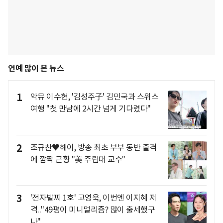
연예 많이 본 뉴스
1
악뮤 이수현, '김성주子' 김민국과 스위스
여행 "첫 만남에 2시간 넘게 기다렸다"
2
조규찬♥해이, 방송 최초 부부 동반 출격
에 깜짝 근황 "美 주립대 교수"
3
'전자발찌 1호' 고영욱, 이번엔 이지혜 저
격.."49평이 미니멀리즘? 많이 출세했구
나"