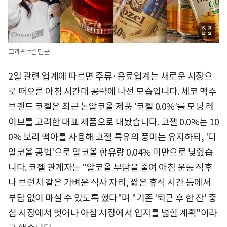
그래픽=손민균
2일 관련 업계에 따르면 주류·음료업계는 새로운 시장으
로 떠오른 아침 시간대 공략에 나선 모습입니다. 체코 맥주
브랜드 코젤은 최근 논알코올 제품 '코젤 0.0%'를 모닝 레
이브를 고려한 대표 제품으로 내놨습니다. 코젤 0.0%는 10
0% 보리 맥아를 사용해 코젤 특유의 풍미는 유지하되, '디
알코올 공법'으로 알코올 함유량 0.04% 미만으로 낮췄습
니다. 코젤 관계자는 "알코올 부담을 줄여 아침 운동 직후
나 브런치 같은 가벼운 식사 자리, 짧은 휴식 시간 등에서
부담 없이 마실 수 있도록 했다"며 "기존 '퇴근 후 한 잔' 중
심 시장에서 벗어나 아침 시장에서 입지를 넓힐 계획"이라