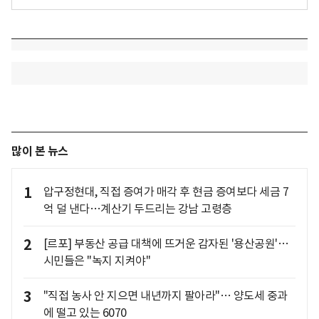
많이 본 뉴스
1
압구정현대, 직접 증여가 매각 후 현금 증여보다 세금 7
억 덜 낸다…계산기 두드리는 강남 고령층
2
[르포] 부동산 공급 대책에 뜨거운 감자된 '용산공원'…
시민들은 "녹지 지켜야"
3
"직접 농사 안 지으면 내년까지 팔아라"… 양도세 중과
에 떨고 있는 6070