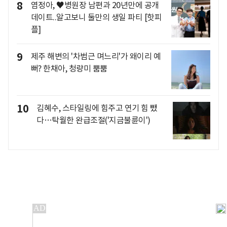
8
염정아, ♥병원장 남편과 20년만에 공개
데이트..알고보니 둘만의 생일 파티 [핫피
플]
9
제주 해변의 '차범근 며느리'가 왜이리 예
뻐? 한채아, 청량미 뿜뿜
10
김혜수, 스타일링에 힘주고 연기 힘 뺐
다…탁월한 완급조절('지금불륜이')