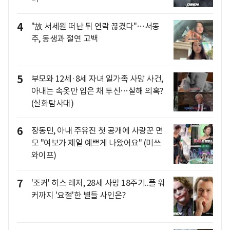
4
"故 서세원 떠난 뒤 연락 끊겼다"…서동
주, 동생과 절연 고백
5
부모와 12세·8세 자녀 일가족 사망 사건,
아내는 속옷만 입은 채 투신…살해 의혹?
(실화탐사대)
6
장동민, 아내 주유진 첫 공개에 사랑꾼 면
모 "여보가 제일 예쁘게 나왔어요" (미쓰
와이프)
7
'조커' 히스 레저, 28세 사망 18주기..폴 워
커까지 '요절'한 별들 사인은?