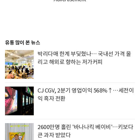
유통 많이 본 뉴스
박리다매 한계 부딪혔나… 국내선 가격 올
리고 해외로 향하는 저가커피
CJ CGV, 2분기 영업이익 568%↑…세전이
익 흑자 전환
2600만명 홀린 '바나나킥 베이비'…키보다
큰 과자 받았다