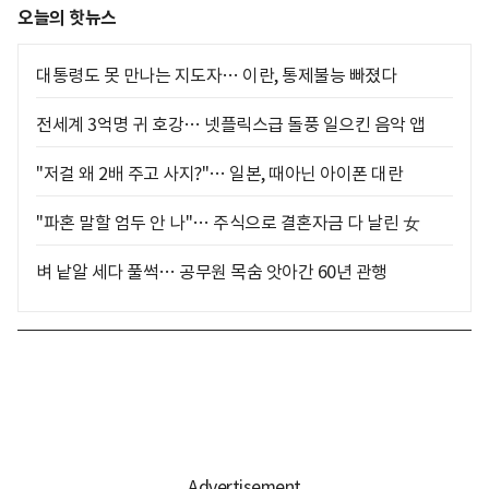
오늘의 핫뉴스
대통령도 못 만나는 지도자… 이란, 통제불능 빠졌다
전세계 3억명 귀 호강… 넷플릭스급 돌풍 일으킨 음악 앱
"저걸 왜 2배 주고 사지?"… 일본, 때아닌 아이폰 대란
"파혼 말할 엄두 안 나"… 주식으로 결혼자금 다 날린 女
벼 낱알 세다 풀썩… 공무원 목숨 앗아간 60년 관행