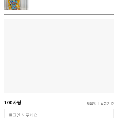
100자평
도움말
삭제기준