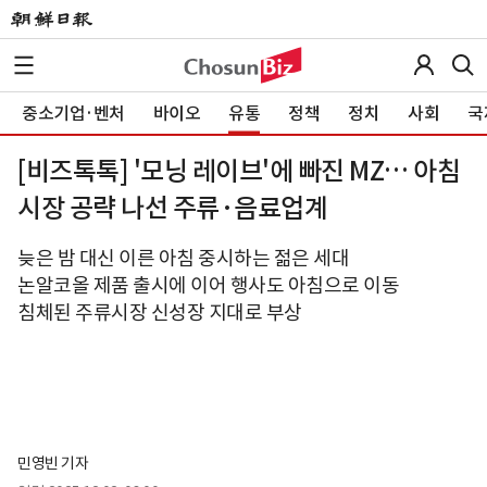
중소기업·벤처
바이오
유통
정책
정치
사회
국
[비즈톡톡] '모닝 레이브'에 빠진 MZ… 아침
시장 공략 나선 주류·음료업계
늦은 밤 대신 이른 아침 중시하는 젊은 세대
논알코올 제품 출시에 이어 행사도 아침으로 이동
침체된 주류시장 신성장 지대로 부상
민영빈 기자