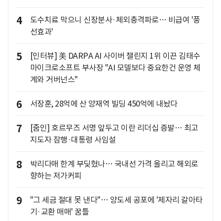
4
도수치료 막으니 신장분사·체외충격파로… 비급여 '풍
선효과'
5
[인터뷰] 美 DARPA AI 사이버 챌린지 1위 이끈 김태수
마이크로소프트 부사장 "AI 모델보다 중요한건 운영 체
계와 거버넌스"
6
서장훈, 28억에 산 양재역 빌딩 450억에 내놨다
7
[줌인] 호르무즈 서명 앞두고 이란 리더십 증발… 최고
지도자 잠행·대통령 사임설
8
박리다매 한계 부딪혔나… 국내선 가격 올리고 해외로
향하는 저가커피
9
"그 세금 절대 못 낸다"… 양도세 공포에 '제자리 갈아타
기·교환 매매' 꿈틀