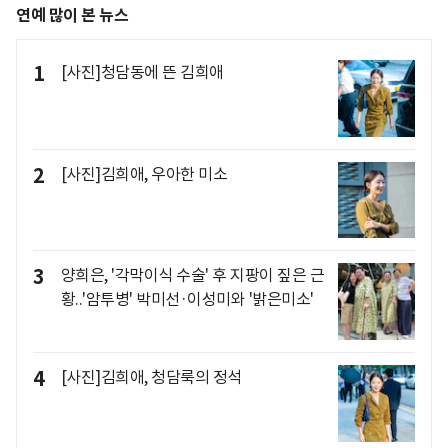
연예 많이 본 뉴스
1
[사진]청담동에 뜬 김희애
2
[사진]김희애, 우아한 미소
3
양희은, '각막이식 수술' 후 지팡이 짚은 근
황..'암투병' 박미선·이성미와 '밝은미소'
4
[사진]김희애, 청담룩의 정석