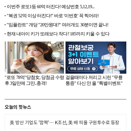
오늘의 핫뉴스
美 방산 기업도 '깜짝'… K조선, 美 배 띄울 구원투수로 등장