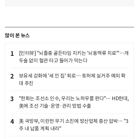
많이 본 뉴스
1
[인터뷰] "뇌졸중 골든타임 지키는 '뇌동맥류 치료'"…개
두술 없이 혈관 타고 들어가 막는다
2
보유세 강화에 '세 낀 집' 퇴로… 토허제 실거주 예외 확
대 추진
3
"한화는 조선소 인수, 우리는 노하우를 판다"… HD현대,
美에 조선 기술·운영·관리 방법 수출
4
美 국방부, 이란전 무기 소진에 방산업체 증산 압박… "3
주 내 납품 계획 내라"