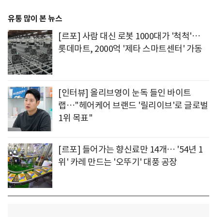
유통 많이 본 뉴스
[르포] 사람 대신 로봇 1000대가 '척척'…
롯데마트, 2000억 '제타 스마트센터' 가동
[인터뷰] 올리브영이 눈독 들인 바이트
랩…"헤어케어 브랜드 '릴리이브'로 글로벌
1위 목표"
[르포] 들어가는 향신료만 14개… '54년 1
위' 카레 만드는 '오뚜기' 대풍 공장