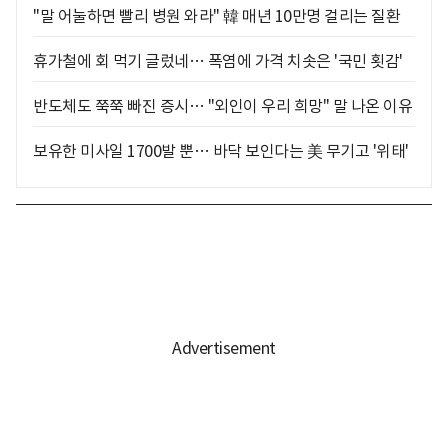
"말 어눌하면 빨리 병원 와라" 韓 매년 10만명 걸리는 질환
휴가철에 회 먹기 글렀네… 폭염에 가격 치솟은 '국민 횟감'
반도체도 쭉쭉 빠진 증시… "외인이 우리 희망" 말 나온 이유
보유한 미사일 1700발 뿐… 바닥 보인다는 美 무기고 '위태'