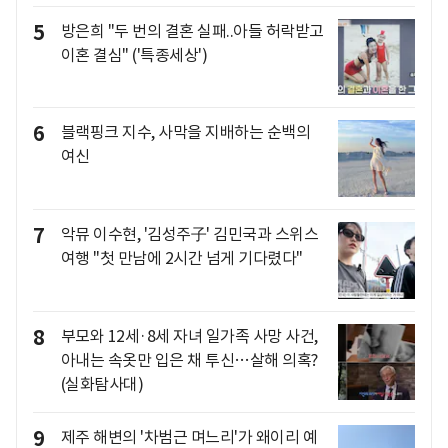
5
방은희 "두 번의 결혼 실패..아들 허락받고
이혼 결심" ('특종세상')
6
블랙핑크 지수, 사막을 지배하는 순백의
여신
7
악뮤 이수현, '김성주子' 김민국과 스위스
여행 "첫 만남에 2시간 넘게 기다렸다"
8
부모와 12세·8세 자녀 일가족 사망 사건,
아내는 속옷만 입은 채 투신…살해 의혹?
(실화탐사대)
9
제주 해변의 '차범근 며느리'가 왜이리 예