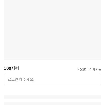
100자평
도움말
삭제기준