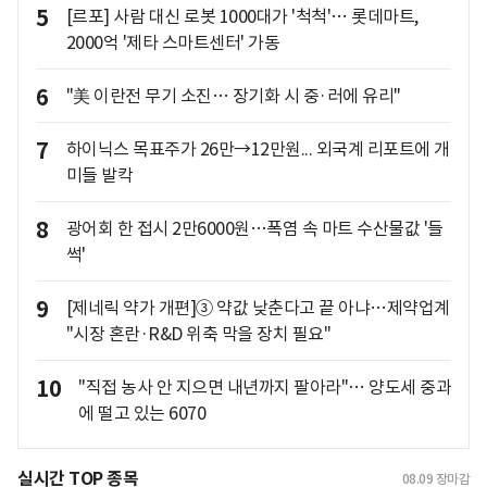
5
[르포] 사람 대신 로봇 1000대가 '척척'… 롯데마트,
2000억 '제타 스마트센터' 가동
6
"美 이란전 무기 소진… 장기화 시 중·러에 유리"
7
하이닉스 목표주가 26만→12만원... 외국계 리포트에 개
미들 발칵
8
광어회 한 접시 2만6000원…폭염 속 마트 수산물값 '들
썩'
9
[제네릭 약가 개편]③ 약값 낮춘다고 끝 아냐…제약업계
"시장 혼란·R&D 위축 막을 장치 필요"
10
"직접 농사 안 지으면 내년까지 팔아라"… 양도세 중과
에 떨고 있는 6070
실시간 TOP 종목
08.09
장마감