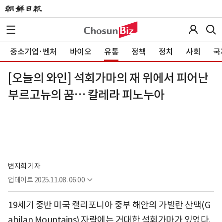
중소기업·벤처
바이오
유통
정책
정치
사회
국
[오늘의 와인] 석회가마의 재 위에서 피어난
부르고뉴의 꿈… 칼레라 피노누아
변지희 기자
업데이트
2025.11.08. 06:00
19세기 중반 미국 캘리포니아 중부 해안의 가빌란 산맥(G
abilan Mountains) 자락에는 거대한 석회가마가 있었다.