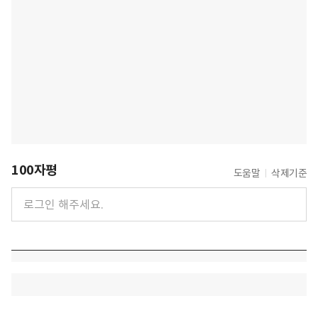
100자평
도움말
삭제기준