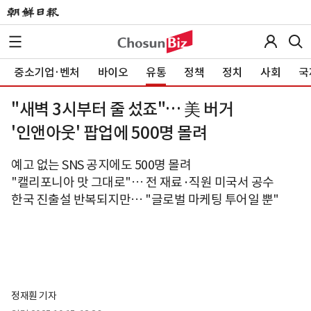
중소기업·벤처
바이오
유통
정책
정치
사회
국
"새벽 3시부터 줄 섰죠"… 美 버거
'인앤아웃' 팝업에 500명 몰려
예고 없는 SNS 공지에도 500명 몰려
"캘리포니아 맛 그대로"… 전 재료·직원 미국서 공수
한국 진출설 반복되지만… "글로벌 마케팅 투어일 뿐"
정재훤 기자