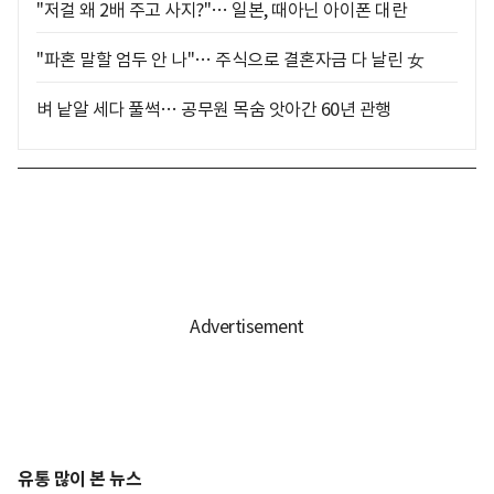
"저걸 왜 2배 주고 사지?"… 일본, 때아닌 아이폰 대란
"파혼 말할 엄두 안 나"… 주식으로 결혼자금 다 날린 女
벼 낱알 세다 풀썩… 공무원 목숨 앗아간 60년 관행
유통 많이 본 뉴스