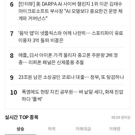
6
[인터뷰] 美 DARPA AI 사이버 챌린지 1위 이끈 김태수
마이크로소프트 부사장 "AI 모델보다 중요한건 운영 체
계와 거버넌스"
7
'음악 앱'이 넷플릭스와 어깨 나란히… 스포티파이 유료
이용자 3억 돌파 비결은
8
애플, 日서 아이폰 가격 올리자 중고폰 주문량 2배 껑
충… 리퍼폰 패널은 신제품용 추월
9
23조원 남은 소상공인 코로나 대출… 정부, 또 탕감하나
10
폭염에도 현장 지킨 공무원… 벼 낱알 세다, 화재 진압
하다 '풀썩'
실시간 TOP 종목
08.08
장마감
상승
하락
거래대금
거래량