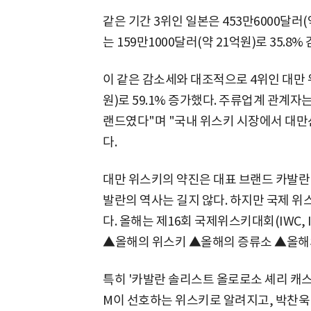
같은 기간 3위인 일본은 453만6000달러(
는 159만1000달러(약 21억원)로 35.8%
이 같은 감소세와 대조적으로 4위인 대만 위
원)로 59.1% 증가했다. 주류업계 관계자
랜드였다"며 "국내 위스키 시장에서 대만산
다.
대만 위스키의 약진은 대표 브랜드 카발란 덕
발란의 역사는 길지 않다. 하지만 국제 위
다. 올해는 제16회 국제위스키대회(IWC, Inte
▲올해의 위스키 ▲올해의 증류소 ▲올해의
특히 '카발란 솔리스트 올로로소 셰리 캐스크
M이 선호하는 위스키로 알려지고, 박찬욱