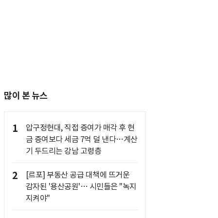
많이 본 뉴스
1
압구정현대, 직접 증여가 매각 후 현
금 증여보다 세금 7억 덜 낸다…계산
기 두드리는 강남 고령층
2
[르포] 부동산 공급 대책에 뜨거운
감자된 '용산공원'… 시민들은 "녹지
지켜야"