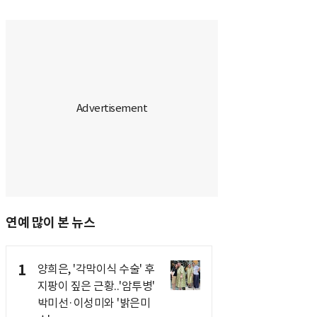
연예 많이 본 뉴스
1
양희은, '각막이식 수술' 후
지팡이 짚은 근황..'암투병'
박미선·이성미와 '밝은미