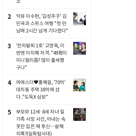
소'
2
악뮤 이수현, '김성주子' 김
민국과 스위스 여행 "첫 만
남에 2시간 넘게 기다렸다"
3
'전자발찌 1호' 고영욱, 이
번엔 이지혜 저격.."49평이
미니멀리즘? 많이 출세했
구나"
4
여에스더♥홍혜걸, '70억'
대치동 주택 38억에 샀
다.."도둑X 심보"
5
부모와 12세·8세 자녀 일
가족 사망 사건, 아내는 속
옷만 입은 채 투신…살해
의혹?(실화탐사대)