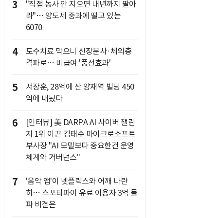
3
"직접 농사 안 지으면 내년까지 팔아
라"… 양도세 중과에 떨고 있는
6070
4
도수치료 막으니 신장분사·체외충
격파로… 비급여 '풍선효과'
5
서장훈, 28억에 산 양재역 빌딩 450
억에 내놨다
6
[인터뷰] 美 DARPA AI 사이버 챌린
지 1위 이끈 김태수 마이크로소프트
부사장 "AI 모델보다 중요한건 운영
체계와 거버넌스"
7
'음악 앱'이 넷플릭스와 어깨 나란
히… 스포티파이 유료 이용자 3억 돌
파 비결은