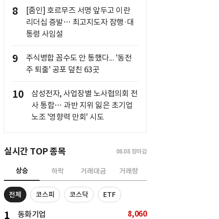
8
[줌인] 호르무즈 서명 앞두고 이란
리더십 증발… 최고지도자 잠행·대
통령 사임설
9
주식병합 꼼수도 안 통했다... '동전
주 퇴출' 공포 덮친 63곳
10
삼성전자, 사업장별 노사협의회 전
사 통합… 과반 지위 잃은 초기업
노조 '영향력 만회' 시도
실시간 TOP 종목
08.08
장마감
상승
하락
거래대금
거래량
전체
코스피
코스닥
ETF
8,060
1
동화기업