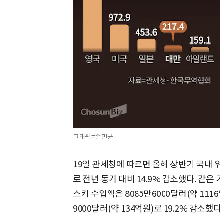
그래픽=손민균
19일 관세청에 따르면 올해 상반기 국내 위
로 전년 동기 대비 14.9% 감소했다. 같
스키 수입액은 8085만6000달러(약 1116
9000달러(약 134억원)로 19.2% 감소했다