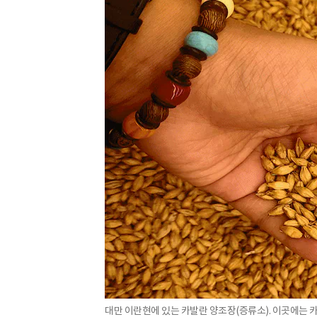
대만 이란현에 있는 카발란 양조장(증류소). 이곳에는