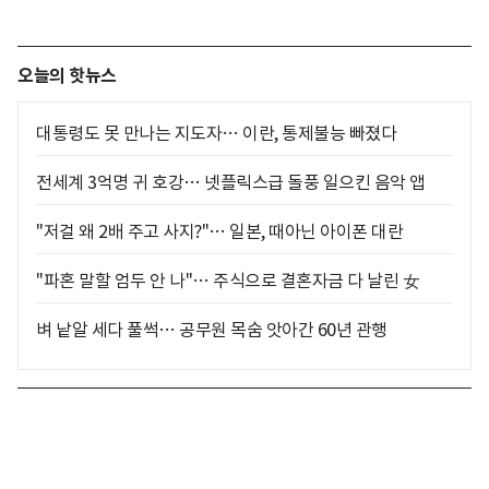
오늘의 핫뉴스
대통령도 못 만나는 지도자… 이란, 통제불능 빠졌다
전세계 3억명 귀 호강… 넷플릭스급 돌풍 일으킨 음악 앱
"저걸 왜 2배 주고 사지?"… 일본, 때아닌 아이폰 대란
"파혼 말할 엄두 안 나"… 주식으로 결혼자금 다 날린 女
벼 낱알 세다 풀썩… 공무원 목숨 앗아간 60년 관행