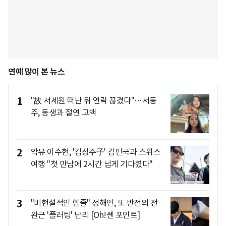
연예 많이 본 뉴스
1
"故 서세원 떠난 뒤 연락 끊겼다"…서동
주, 동생과 절연 고백
2
악뮤 이수현, '김성주子' 김민국과 스위스
여행 "첫 만남에 2시간 넘게 기다렸다"
3
"비현설적인 힘줄" 정해인, 또 반전의 전
완근 '플러팅' 난리 [Oh!쎈 포인트]