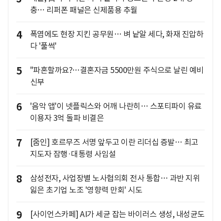
충… 리퍼폰 패널은 신제품용 추월
4
폭염에도 현장 지킨 공무원… 벼 낱알 세다, 화재 진압하
다 '풀썩'
5
"파혼할까요?…결혼자금 5500만원 주식으로 날린 예비
신부
6
'음악 앱'이 넷플릭스와 어깨 나란히… 스포티파이 유료
이용자 3억 돌파 비결은
7
[줌인] 호르무즈 서명 앞두고 이란 리더십 증발… 최고
지도자 잠행·대통령 사임설
8
삼성전자, 사업장별 노사협의회 전사 통합… 과반 지위
잃은 초기업 노조 '영향력 만회' 시도
9
[사이언스카페] AI가 세균 잡는 바이러스 생성, 내성균도