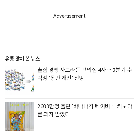
유통 많이 본 뉴스
출점 경쟁 사그라든 편의점 4사… 2분기 수
익성 '동반 개선' 전망
2600만명 홀린 '바나나킥 베이비'…키보다
큰 과자 받았다