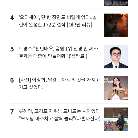
4
'오디세이', 단 한 장면도 버릴게 없다..놀
란이 완성한 172분 걸작 [Oh!쎈 리뷰]
5
도경수 "천만배우, 음원 1위 신경 안 써…
결과는 대중이 만들어줘" ('용타로')
6
[사진] 이상희, 날것 그대로의 것을 가지고
가고 싶었다.
7
류혜영, 고경표 자취방 드나드는 사이였다
"부모님 마주치고 깜짝 놀라"(나혼자산다)