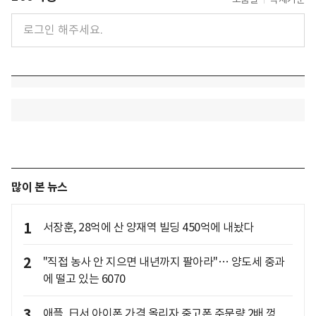
많이 본 뉴스
1
서장훈, 28억에 산 양재역 빌딩 450억에 내놨다
2
"직접 농사 안 지으면 내년까지 팔아라"… 양도세 중과
에 떨고 있는 6070
3
애플, 日서 아이폰 가격 올리자 중고폰 주문량 2배 껑