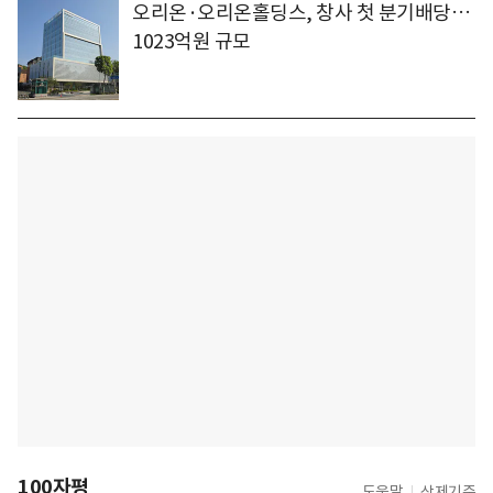
오리온·오리온홀딩스, 창사 첫 분기배당…
1023억원 규모
100자평
도움말
삭제기준