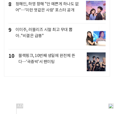
8
정해인, 하영 향해 "안 예쁜게 하나도 없
어"…'이런 엿같은 사랑' 포스터 공개
9
이미주, 러블리즈 시절 최고 무대 뽑
아.."비결은 급똥"
10
블랙핑크, 10번째 생일에 완전체 뜬
다…'국중박'서 팬미팅