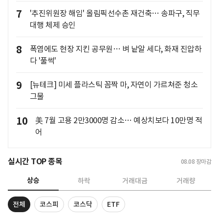
7
'추진위원장 해임' 올림픽선수촌 재건축… 송파구, 직무
대행 체제 승인
8
폭염에도 현장 지킨 공무원… 벼 낱알 세다, 화재 진압하
다 '풀썩'
9
[뉴테크] 미세 플라스틱 꼼짝 마, 자연이 가르쳐준 청소
그물
10
美 7월 고용 2만3000명 감소… 예상치보다 10만명 적
어
실시간 TOP 종목
08.08
장마감
상승
하락
거래대금
거래량
전체
코스피
코스닥
ETF