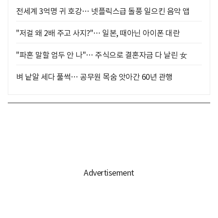
전세계 3억명 귀 호강… 넷플릭스급 돌풍 일으킨 음악 앱
"저걸 왜 2배 주고 사지?"… 일본, 때아닌 아이폰 대란
"파혼 말할 엄두 안 나"… 주식으로 결혼자금 다 날린 女
벼 낱알 세다 풀썩… 공무원 목숨 앗아간 60년 관행