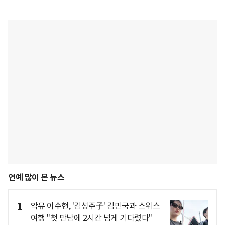
연예 많이 본 뉴스
1
악뮤 이수현, '김성주子' 김민국과 스위스
여행 "첫 만남에 2시간 넘게 기다렸다"