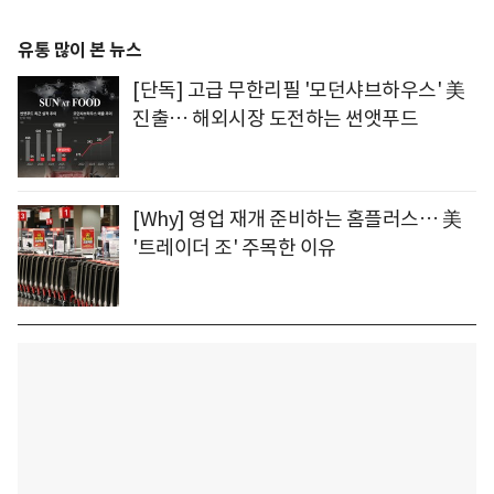
유통 많이 본 뉴스
[단독] 고급 무한리필 '모던샤브하우스' 美
진출… 해외시장 도전하는 썬앳푸드
[Why] 영업 재개 준비하는 홈플러스… 美
'트레이더 조' 주목한 이유