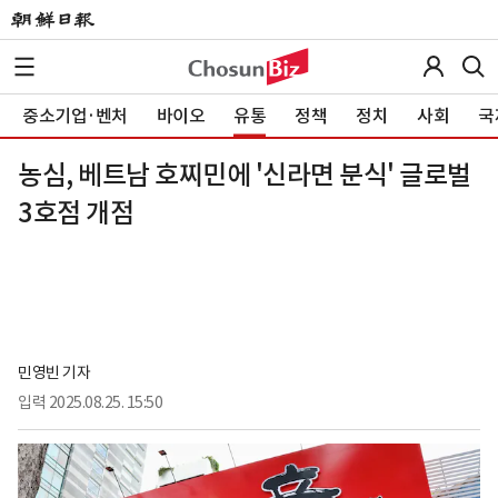
중소기업·벤처
바이오
유통
정책
정치
사회
국
농심, 베트남 호찌민에 '신라면 분식' 글로벌
3호점 개점
민영빈 기자
입력
2025.08.25. 15:50