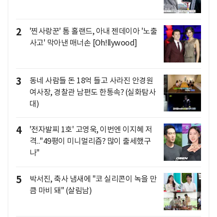
2
'찐사랑꾼' 톰 홀랜드, 아내 젠데이아 '노출
사고' 막아낸 매너손 [Oh!llywood]
3
동네 사람들 돈 18억 들고 사라진 안경원
여사장, 경찰관 남편도 한통속? (실화탐사
대)
4
'전자발찌 1호' 고영욱, 이번엔 이지혜 저
격.."49평이 미니멀리즘? 많이 출세했구
나"
5
박서진, 축사 냄새에 "코 실리콘이 녹을 만
큼 마비 돼" (살림남)