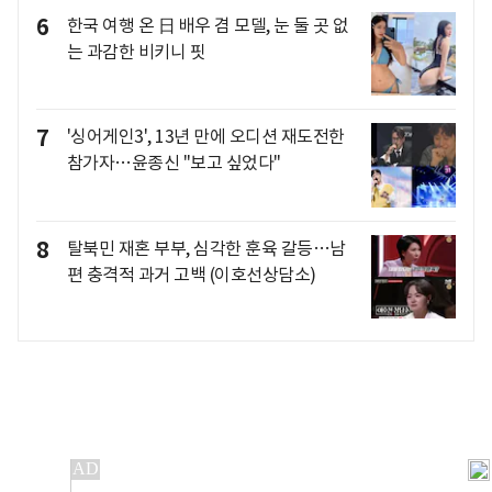
6
한국 여행 온 日 배우 겸 모델, 눈 둘 곳 없
는 과감한 비키니 핏
7
'싱어게인3', 13년 만에 오디션 재도전한
참가자…윤종신 "보고 싶었다"
8
탈북민 재혼 부부, 심각한 훈육 갈등…남
편 충격적 과거 고백 (이호선상담소)