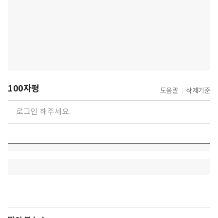
100자평
도움말
삭제기준