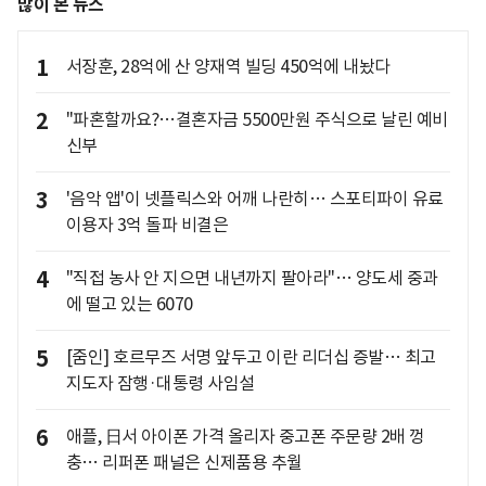
많이 본 뉴스
1
서장훈, 28억에 산 양재역 빌딩 450억에 내놨다
2
"파혼할까요?…결혼자금 5500만원 주식으로 날린 예비
신부
3
'음악 앱'이 넷플릭스와 어깨 나란히… 스포티파이 유료
이용자 3억 돌파 비결은
4
"직접 농사 안 지으면 내년까지 팔아라"… 양도세 중과
에 떨고 있는 6070
5
[줌인] 호르무즈 서명 앞두고 이란 리더십 증발… 최고
지도자 잠행·대통령 사임설
6
애플, 日서 아이폰 가격 올리자 중고폰 주문량 2배 껑
충… 리퍼폰 패널은 신제품용 추월