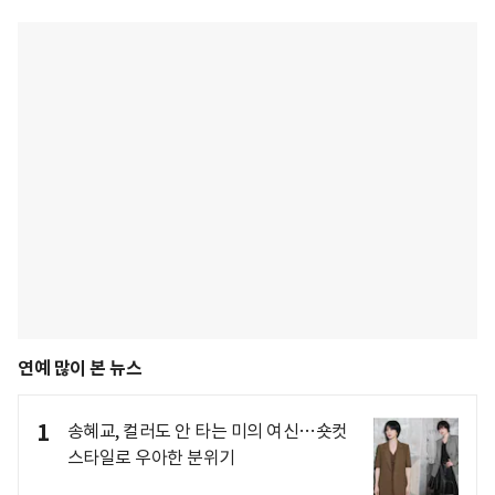
연예 많이 본 뉴스
1
송혜교, 컬러도 안 타는 미의 여신…숏컷
스타일로 우아한 분위기