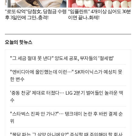
오늘의 핫뉴스
"그 세금 절대 못 낸다" 양도세 공포, 부자들의 '절세법'
"엔비디아에 올인했는데 이런…" SK하이닉스가 예상치 못
한 변수
'중동 천궁' 제대로 터졌다… LIG 2분기 벌어들인 놀라운 액
수
"스타벅스 진짜 안 가나?"… 탱크데이 논란 후 바뀐 결제 순
위
"불닭 파는 그 삼양 아니에요?" 주식할 때 주의해야 할 회사