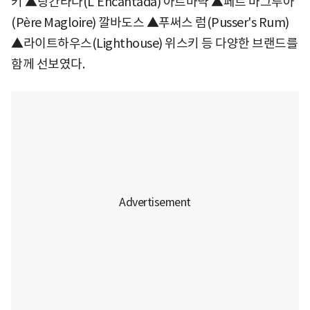
키 ▲랑칸타다(L'Encantada) 아르마냑 ▲페르 마그루아
(Père Magloire) 깔바도스 ▲푸써스 럼(Pusser's Rum)
▲라이트하우스(Lighthouse) 위스키 등 다양한 브랜드를
함께 선보였다.