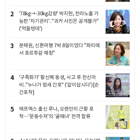
2
'78kg→-30kg감량' 박지현, 전라노출 가
능한 '자기관리'.."과거 사진은 공개불가"
('먹을텐데')
3
문채원, 신혼여행 7박 8일이었다 "파리에
서 포르투갈 예정"
4
'구족화가' 황신혜 동생, 사고 후 전신마
비.."누나가 밤새 간호" ('같이삽시다')[순
간포착]
5
에프엑스 출신 루나, 오랜만의 근황 포
착…'운동수저'의 '골때녀' 전격 합류