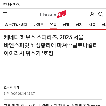
중소기업·벤처
바이오
유통
정책
정치
사회
국
케네디 하우스 스피리츠, 2025 서울
바앤스피릿쇼 성황리에 마쳐…클로나킬티
아이리시 위스키 '호평'
변지희 기자
입력
2025.08.14. 17:37
프리미엄 주류 수입사 ㈜케네디 하우스 스피리츠(Kenne