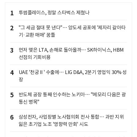
1
투썸플레이스, 정말 스타벅스 제쳤나
2
"그 세금 절대 못 낸다"… 양도세 공포에 '제자리 갈아타
기·교환 매매' 꿈틀
3
먼저 맺은 LTA, 손해로 돌아올까… SK하이닉스, HBM
선점의 기회비용
4
UAE '천궁Ⅱ' 수출에… LIG D&A, 2분기 영업익 30% 성
장
5
반도체 공장 통째 인수하는 노키아… "메모리 다음은 광
통신 병목"
6
삼성전자, 사업장별 노사협의회 전사 통합… 과반 지위
잃은 초기업 노조 '영향력 만회' 시도