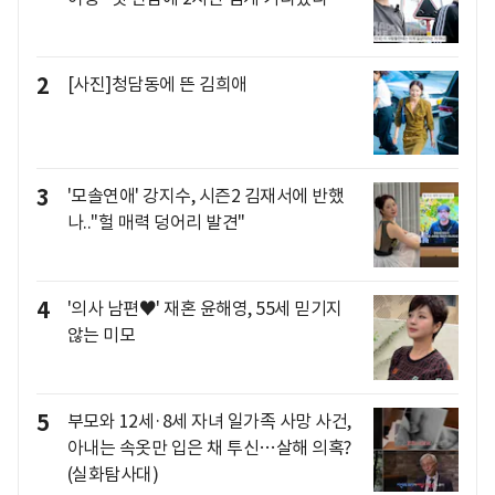
2
[사진]청담동에 뜬 김희애
3
'모솔연애' 강지수, 시즌2 김재서에 반했
나.."헐 매력 덩어리 발견"
4
'의사 남편♥' 재혼 윤해영, 55세 믿기지
않는 미모
5
부모와 12세·8세 자녀 일가족 사망 사건,
아내는 속옷만 입은 채 투신…살해 의혹?
(실화탐사대)