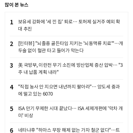
많이 본 뉴스
1
보유세 강화에 '세 낀 집' 퇴로… 토허제 실거주 예외 확
대 추진
2
[인터뷰] "뇌졸중 골든타임 지키는 '뇌동맥류 치료'"…개
두술 없이 혈관 타고 들어가 막는다
3
美 국방부, 이란전 무기 소진에 방산업체 증산 압박… "3
주 내 납품 계획 내라"
4
"직접 농사 안 지으면 내년까지 팔아라"… 양도세 중과
에 떨고 있는 6070
5
ISA 만기 무제한 시대 끝났다… ISA 세제개편에 '막차 개
미' 비상
6
네타냐후 "하마스 무장 해제 없는 가자 철군 없다"…트