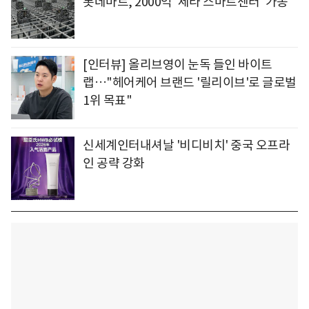
롯데마트, 2000억 '제타 스마트센터' 가동
[인터뷰] 올리브영이 눈독 들인 바이트
랩…"헤어케어 브랜드 '릴리이브'로 글로벌
1위 목표"
신세계인터내셔날 '비디비치' 중국 오프라
인 공략 강화