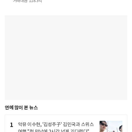
거래대금
118.3억
연예 많이 본 뉴스
1
악뮤 이수현, '김성주子' 김민국과 스위스
여행 "첫 만남에 2시간 넘게 기다렸다"