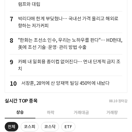
럼프와 대립
7
박리다매 한계 부딪혔나… 국내선 가격 올리고 해외로
향하는 저가커피
8
"한화는 조선소 인수, 우리는 노하우를 판다"… HD현대,
美에 조선 기술·운영·관리 방법 수출
9
카페 내 일회용 종이컵 없어진다… 연내 단계적 금지 조
치
10
서장훈, 28억에 산 양재역 빌딩 450억에 내놨다
실시간 TOP 종목
08.10
장마감
상승
하락
거래대금
거래량
전체
코스피
코스닥
ETF