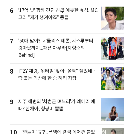
6
'17억 빚' 함께 견딘 친母 애틋한 효심..MC
그리 "제가 챙겨야죠" 뭉클
7
'50대 맞아?' 샤를리즈 테론, 시스루부터
컷아웃까지...패션 아우라[지형준의
Behind]
8
ITZY 채령, '워터밤' 찾아 "쫄딱" 젖었네…
딱 붙는 의상에 한 줌 허리 자랑
9
제주 해변의 '차범근 며느리'가 왜이리 예
뻐? 한채아, 청량미 뿜뿜
10
'짠돌이' 규현, 폭염에 결국 에어컨 틀었