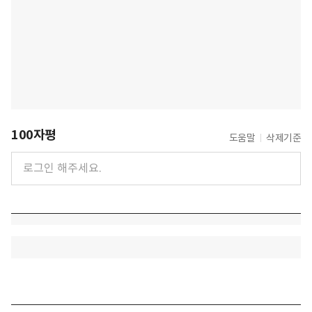
100자평
도움말
삭제기준