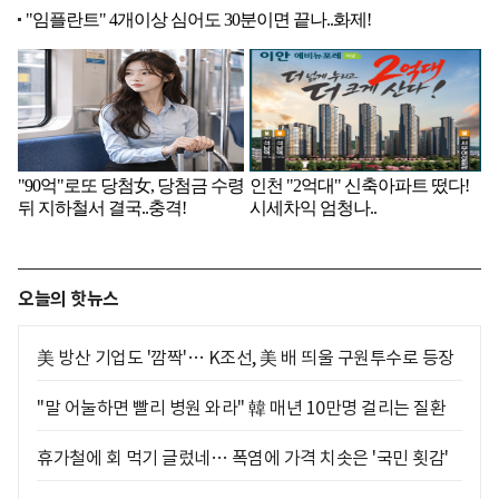
오늘의 핫뉴스
美 방산 기업도 '깜짝'… K조선, 美 배 띄울 구원투수로 등장
"말 어눌하면 빨리 병원 와라" 韓 매년 10만명 걸리는 질환
휴가철에 회 먹기 글렀네… 폭염에 가격 치솟은 '국민 횟감'