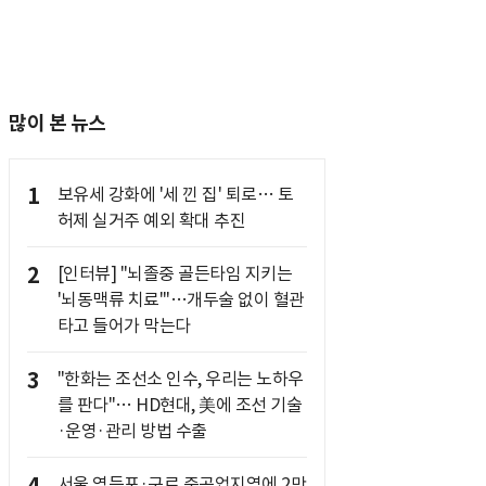
많이 본 뉴스
1
보유세 강화에 '세 낀 집' 퇴로… 토
허제 실거주 예외 확대 추진
2
[인터뷰] "뇌졸중 골든타임 지키는
'뇌동맥류 치료'"…개두술 없이 혈관
타고 들어가 막는다
3
"한화는 조선소 인수, 우리는 노하우
를 판다"… HD현대, 美에 조선 기술
·운영·관리 방법 수출
서울 영등포·구로 준공업지역에 2만