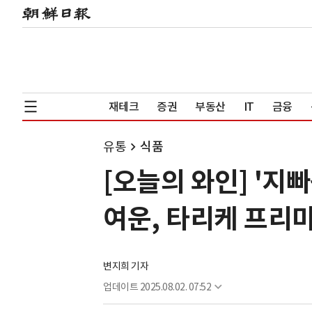
재테크
증권
부동산
IT
금융
유통
식품
[오늘의 와인] '지
여운, 타리케 프리
변지희 기자
업데이트
2025.08.02. 07:52