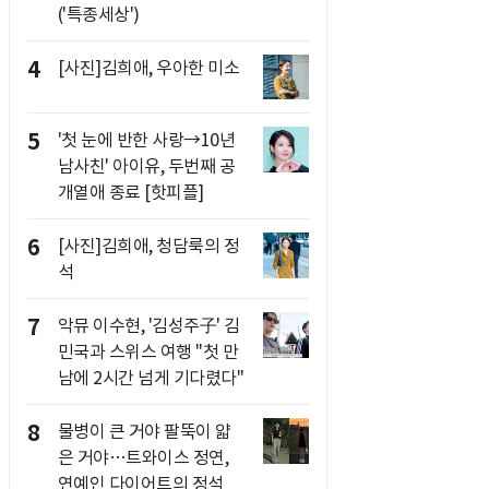
('특종세상')
4
[사진]김희애, 우아한 미소
5
'첫 눈에 반한 사랑→10년
남사친' 아이유, 두번째 공
개열애 종료 [핫피플]
6
[사진]김희애, 청담룩의 정
석
7
악뮤 이수현, '김성주子' 김
민국과 스위스 여행 "첫 만
남에 2시간 넘게 기다렸다"
8
물병이 큰 거야 팔뚝이 얇
은 거야…트와이스 정연,
연예인 다이어트의 정석