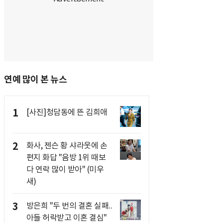
연예 많이 본 뉴스
1
[사진]청담동에 뜬 김희애
2
화사, 젠슨 황 샤라웃에 손
편지 화답 "음방 1위 때보
다 연락 많이 받아" (미우
새)
3
방은희 "두 번의 결혼 실패..
아들 허락받고 이혼 결심"