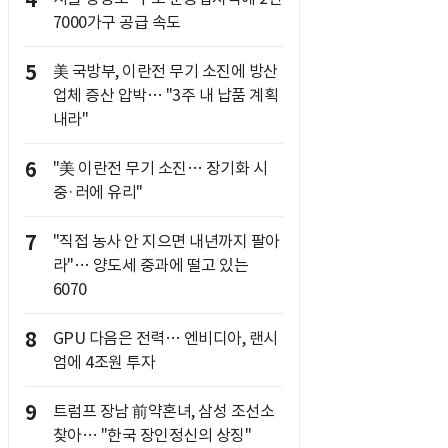
4
7000가구 공급 속도
5
美 국방부, 이란전 무기 소진에 방산
업체 증산 압박… "3주 내 납품 계획
내라"
6
"美 이란전 무기 소진… 장기화 시
중·러에 유리"
7
"직접 농사 안 지으면 내년까지 팔아
라"… 양도세 중과에 떨고 있는
6070
8
GPU 다음은 전력… 엔비디아, 랜시
엄에 4조원 투자
9
트럼프 장남 前약혼녀, 삼성 조선소
찾아… "한국 장인정신의 상징"