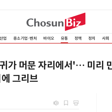
산업
중소기업·벤처
바이오
유통
정책
정치
사회
빠귀가 머문 자리에서'… 미리
미에 그리브