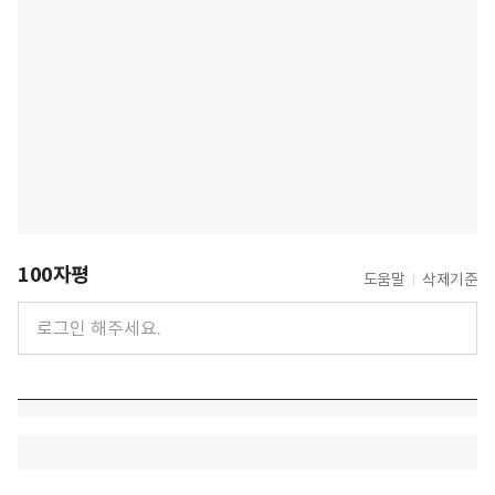
100자평
도움말
삭제기준