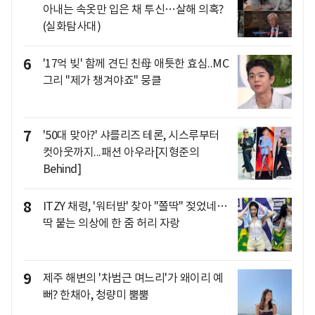
아내는 속옷만 입은 채 투신…살해 의혹?
(실화탐사대)
6
'17억 빚' 함께 견딘 친母 애틋한 효심..MC
그리 "제가 챙겨야죠" 뭉클
7
'50대 맞아?' 샤를리즈 테론, 시스루부터
컷아웃까지...패션 아우라[지형준의
Behind]
8
ITZY 채령, '워터밤' 찾아 "쫄딱" 젖었네…
딱 붙는 의상에 한 줌 허리 자랑
9
제주 해변의 '차범근 며느리'가 왜이리 예
뻐? 한채아, 청량미 뿜뿜