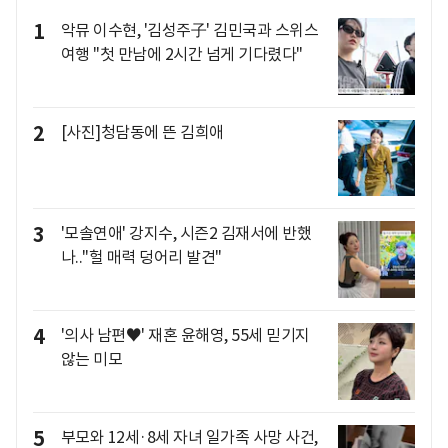
1
악뮤 이수현, '김성주子' 김민국과 스위스
여행 "첫 만남에 2시간 넘게 기다렸다"
2
[사진]청담동에 뜬 김희애
3
'모솔연애' 강지수, 시즌2 김재서에 반했
나.."헐 매력 덩어리 발견"
4
'의사 남편♥' 재혼 윤해영, 55세 믿기지
않는 미모
5
부모와 12세·8세 자녀 일가족 사망 사건,