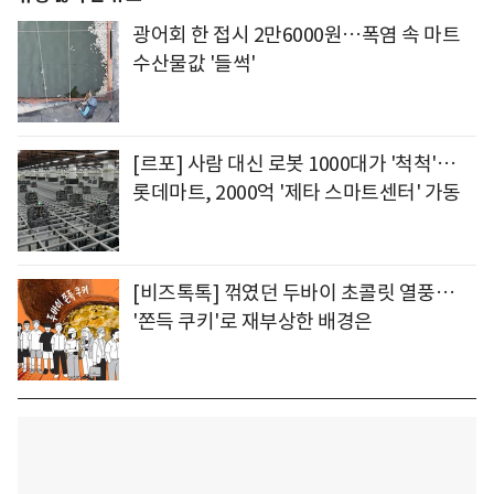
광어회 한 접시 2만6000원…폭염 속 마트
수산물값 '들썩'
[르포] 사람 대신 로봇 1000대가 '척척'…
롯데마트, 2000억 '제타 스마트센터' 가동
[비즈톡톡] 꺾였던 두바이 초콜릿 열풍…
'쫀득 쿠키'로 재부상한 배경은