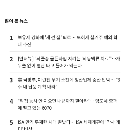
많이 본 뉴스
1
보유세 강화에 '세 낀 집' 퇴로… 토허제 실거주 예외 확
대 추진
2
[인터뷰] "뇌졸중 골든타임 지키는 '뇌동맥류 치료'"…개
두술 없이 혈관 타고 들어가 막는다
3
美 국방부, 이란전 무기 소진에 방산업체 증산 압박… "3
주 내 납품 계획 내라"
4
"직접 농사 안 지으면 내년까지 팔아라"… 양도세 중과
에 떨고 있는 6070
5
ISA 만기 무제한 시대 끝났다… ISA 세제개편에 '막차 개
미' 비상