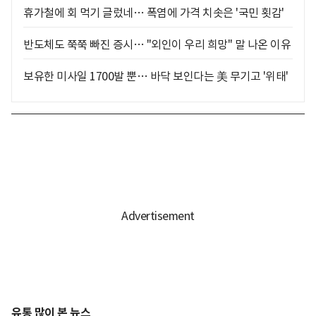
휴가철에 회 먹기 글렀네… 폭염에 가격 치솟은 '국민 횟감'
반도체도 쭉쭉 빠진 증시… "외인이 우리 희망" 말 나온 이유
보유한 미사일 1700발 뿐… 바닥 보인다는 美 무기고 '위태'
유통 많이 본 뉴스