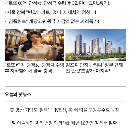
오늘의 핫뉴스
美 방산 기업도 '깜짝'… K조선, 美 배 띄울 구원투수로 등장
"말 어눌하면 빨리 병원 와라" 韓 매년 10만명 걸리는 질환