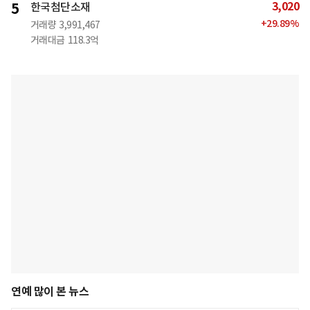
3,020
5
한국첨단소재
+
29.89
%
거래량
3,991,467
거래대금
118.3억
연예 많이 본 뉴스