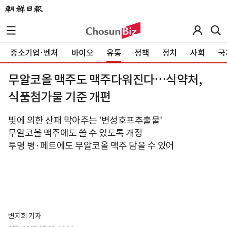
중소기업·벤처
바이오
유통
정책
정치
사회
국
무알코올 맥주도 맥주다워진다…식약처,
식품첨가물 기준 개편
빛에 의한 산패 막아주는 '변성호프추출물'
무알코올 맥주에도 쓸 수 있도록 개정
투명 병·페트에도 무알코올 맥주 담을 수 있어
변지희 기자