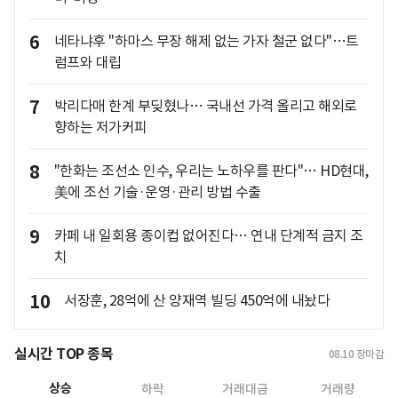
6
네타냐후 "하마스 무장 해제 없는 가자 철군 없다"…트
럼프와 대립
7
박리다매 한계 부딪혔나… 국내선 가격 올리고 해외로
향하는 저가커피
8
"한화는 조선소 인수, 우리는 노하우를 판다"… HD현대,
美에 조선 기술·운영·관리 방법 수출
9
카페 내 일회용 종이컵 없어진다… 연내 단계적 금지 조
치
10
서장훈, 28억에 산 양재역 빌딩 450억에 내놨다
실시간 TOP 종목
08.10
장마감
상승
하락
거래대금
거래량