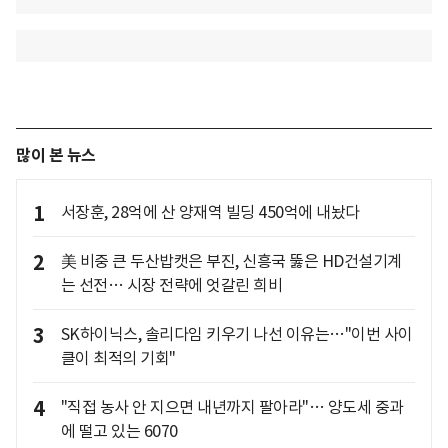
많이 본 뉴스
1
서장훈, 28억에 산 양재역 빌딩 450억에 내놨다
2
美 비중 큰 두산밥캣은 부진, 신흥국 뚫은 HD건설기계
는 선전… 시장 전략에 엇갈린 희비
3
SK하이닉스, 솔리다임 키우기 나선 이유는…"이번 사이
클이 최적의 기회"
4
"직접 농사 안 지으면 내년까지 팔아라"… 양도세 중과
에 떨고 있는 6070