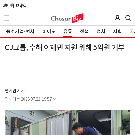
중소기업·벤처
바이오
유통
정책
정치
사회
국
CJ그룹, 수해 이재민 지원 위해 5억원 기부
연지연 기자
업데이트
2025.07.22. 19:57