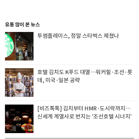
유통 많이 본 뉴스
투썸플레이스, 정말 스타벅스 제쳤나
호텔 김치도 K푸드 대열…워커힐·조선·롯
데, 미국·일본 공략
[비즈톡톡] 김치부터 HMR·도시락까지…
신세계 계열사로 번지는 '조선호텔 시너지'