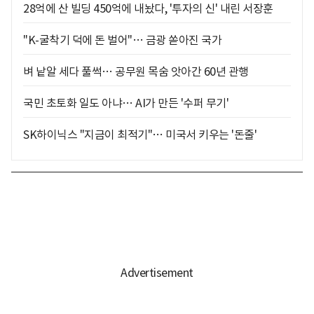
28억에 산 빌딩 450억에 내놨다, '투자의 신' 내린 서장훈
"K-굴착기 덕에 돈 벌어"… 금광 쏟아진 국가
벼 낱알 세다 풀썩… 공무원 목숨 앗아간 60년 관행
국민 초토화 일도 아냐… AI가 만든 '수퍼 무기'
SK하이닉스 "지금이 최적기"… 미국서 키우는 '돈줄'