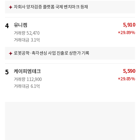
자회사 양자검증 플랫폼 국제 벤치마크 등재
5,910
4
유니켐
+
29.89
%
거래량
52,470
거래대금
3.1억
로봇공학·촉각센싱 사업 진출로 상한가 기록
5,590
5
케이피엠테크
+
29.85
%
거래량
112,900
거래대금
6.1억