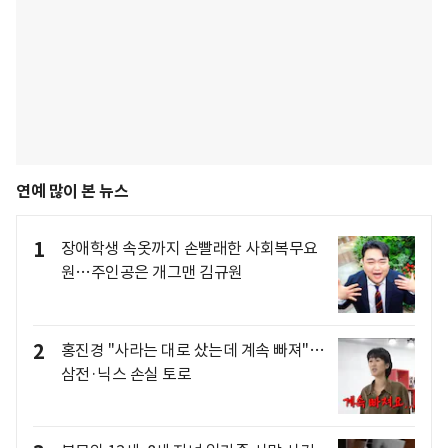
연예 많이 본 뉴스
1
장애학생 속옷까지 손빨래한 사회복무요
원…주인공은 개그맨 김규원
2
홍진경 "사라는 대로 샀는데 계속 빠져"…
삼전·닉스 손실 토로