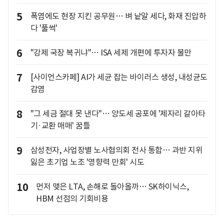
5
폭염에도 현장 지킨 공무원… 벼 낱알 세다, 화재 진압하
다 '풀썩'
6
"강제 국장 복귀냐"… ISA 세제 개편에 투자자 불만
7
[사이언스카페] AI가 세균 잡는 바이러스 생성, 내성균도
감염
8
"그 세금 절대 못 낸다"… 양도세 공포에 '제자리 갈아타
기·교환 매매' 꿈틀
9
삼성전자, 사업장별 노사협의회 전사 통합… 과반 지위
잃은 초기업 노조 '영향력 만회' 시도
10
먼저 맺은 LTA, 손해로 돌아올까… SK하이닉스,
HBM 선점의 기회비용