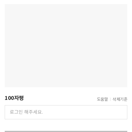
100자평
도움말
삭제기준