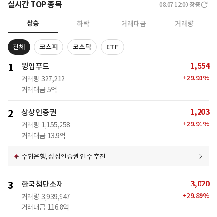
실시간 TOP 종목
08.07 12:00
장중
상승
하락
거래대금
거래량
전체
코스피
코스닥
ETF
1,554
1
윙입푸드
+
29.93
%
거래량
327,212
거래대금
5억
1,203
2
상상인증권
+
29.91
%
거래량
1,155,258
거래대금
13.9억
수협은행, 상상인증권 인수 추진
3,020
3
한국첨단소재
+
29.89
%
거래량
3,939,947
거래대금
116.8억