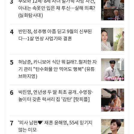
3
부모와 12세·8세 자녀 일가족 사망 사건,
아내는 속옷만 입은 채 투신…살해 의혹?
(실화탐사대)
4
반민정, 성추행 아픔 딛고 9월의 신부된
다…1살 연상 사업가와 결혼
5
허남준, 카니보어 식단 뭐길래?..철저한 자
기 관리 "탄수화물 안 먹어도 행복" (유튜
브하지영)
6
박진영, 연년생 두 딸 최초 공개..수영장·
놀이터 갖춘 럭셔리 집 '감탄' [핫피플]
7
'의사 남편♥' 재혼 윤해영, 55세 믿기지
않는 미모