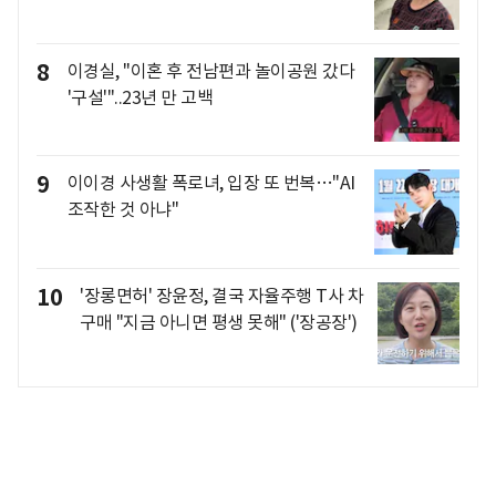
8
이경실, "이혼 후 전남편과 놀이공원 갔다
'구설'"..23년 만 고백
9
이이경 사생활 폭로녀, 입장 또 번복…"AI
조작한 것 아냐"
10
'장롱면허' 장윤정, 결국 자율주행 T사 차
구매 "지금 아니면 평생 못해" ('장공장')