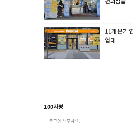
편의점들
11개 분기 
험대
100자평