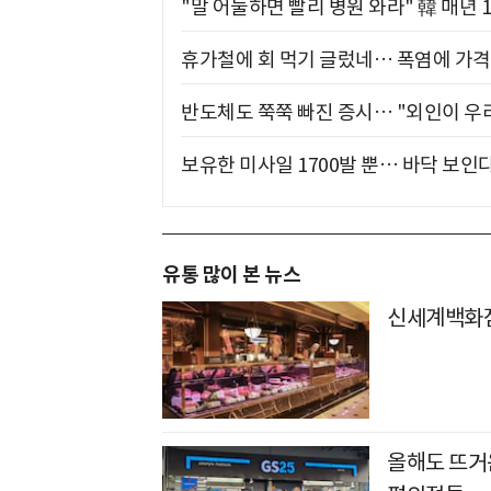
"말 어눌하면 빨리 병원 와라" 韓 매년 
휴가철에 회 먹기 글렀네… 폭염에 가격 
반도체도 쭉쭉 빠진 증시… "외인이 우리
보유한 미사일 1700발 뿐… 바닥 보인다
유통 많이 본 뉴스
신세계백화점
올해도 뜨거