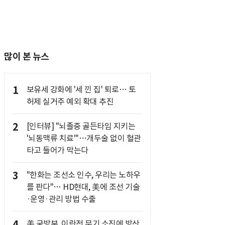
많이 본 뉴스
1
보유세 강화에 '세 낀 집' 퇴로… 토
허제 실거주 예외 확대 추진
2
[인터뷰] "뇌졸중 골든타임 지키는
'뇌동맥류 치료'"…개두술 없이 혈관
타고 들어가 막는다
3
"한화는 조선소 인수, 우리는 노하우
를 판다"… HD현대, 美에 조선 기술
·운영·관리 방법 수출
4
美 국방부, 이란전 무기 소진에 방산