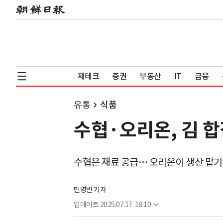
재테크
증권
부동산
IT
금융
유통
식품
수협·오리온, 김 
수협은 재료 공급… 오리온이 생산 맡
민영빈 기자
업데이트
2025.07.17. 18:10