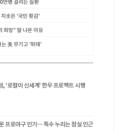
10만명 걸리는 질환
치솟은 '국민 횟감'
 희망" 말 나온 이유
는 美 무기고 '위태'
, '로컬이 신세계' 한우 프로젝트 시행
운 프로야구 인기… 특수 누리는 잠실 인근