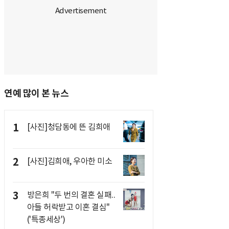
연예 많이 본 뉴스
1
[사진]청담동에 뜬 김희애
2
[사진]김희애, 우아한 미소
3
방은희 "두 번의 결혼 실패..
아들 허락받고 이혼 결심"
('특종세상')