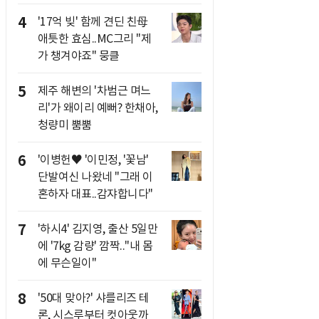
4
'17억 빚' 함께 견딘 친母
애틋한 효심..MC그리 "제
가 챙겨야죠" 뭉클
5
제주 해변의 '차범근 며느
리'가 왜이리 예뻐? 한채아,
청량미 뿜뿜
6
'이병헌♥ '이민정, '꽃남'
단발여신 나왔네 "그래 이
혼하자 대표..감쟈합니다"
7
'하시4' 김지영, 출산 5일만
에 '7kg 감량' 깜짝.."내 몸
에 무슨일이"
8
'50대 맞아?' 샤를리즈 테
론, 시스루부터 컷아웃까