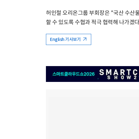
허인철 오리온그룹 부회장은 "국산 수산
할 수 있도록 수협과 적극 협력해 나가겠다
English 기사보기