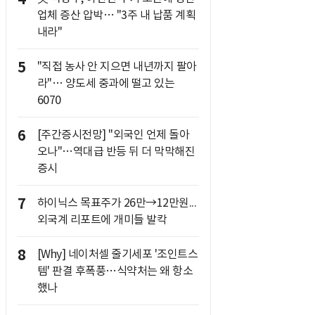
업체 증산 압박… "3주 내 납품 계획
내라"
5
"직접 농사 안 지으면 내년까지 팔아
라"… 양도세 중과에 떨고 있는
6070
6
[주간증시전망] "외국인 언제 돌아
오나"…역대급 반등 뒤 더 막막해진
증시
7
하이닉스 목표주가 26만→12만원...
외국계 리포트에 개미들 발칵
8
[Why] 네이처셀 줄기세포 '조인트스
템' 판결 후폭풍…식약처는 왜 항소
했나