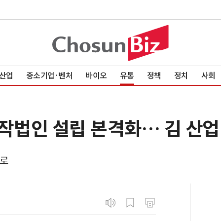
산업
중소기업·벤처
바이오
유통
정책
정치
사회
합작법인 설립 본격화… 김 산업
기로