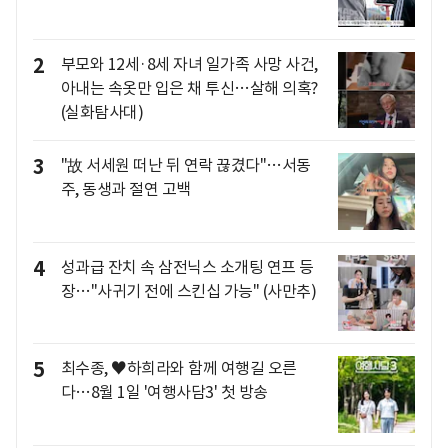
2
부모와 12세·8세 자녀 일가족 사망 사건,
아내는 속옷만 입은 채 투신…살해 의혹?
(실화탐사대)
3
"故 서세원 떠난 뒤 연락 끊겼다"…서동
주, 동생과 절연 고백
4
성과급 잔치 속 삼전닉스 소개팅 연프 등
장…"사귀기 전에 스킨십 가능" (사만추)
5
최수종, ♥하희라와 함께 여행길 오른
다…8월 1일 '여행사담3' 첫 방송