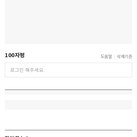
100자평
도움말
삭제기준