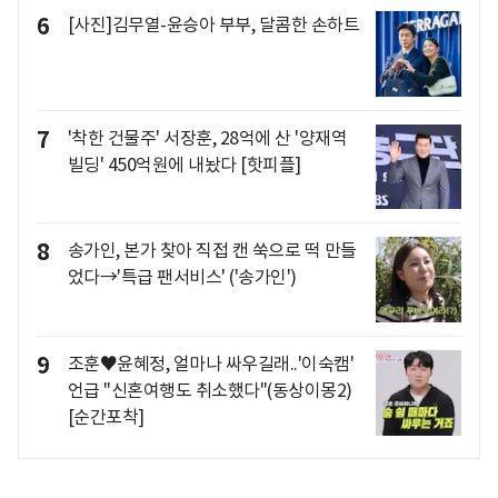
6
[사진]김무열-윤승아 부부, 달콤한 손하트
7
'착한 건물주' 서장훈, 28억에 산 '양재역
빌딩' 450억원에 내놨다 [핫피플]
8
송가인, 본가 찾아 직접 캔 쑥으로 떡 만들
었다→'특급 팬서비스' ('송가인')
9
조훈♥윤혜정, 얼마나 싸우길래..'이숙캠'
언급 "신혼여행도 취소했다"(동상이몽2)
[순간포착]