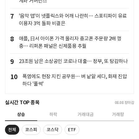
계와 거버넌스"
7
'음악 앱'이 넷플릭스와 어깨 나란히… 스포티파이 유료
이용자 3억 돌파 비결은
8
애플, 日서 아이폰 가격 올리자 중고폰 주문량 2배 껑
충… 리퍼폰 패널은 신제품용 추월
9
23조원 남은 소상공인 코로나 대출… 정부, 또 탕감하나
10
폭염에도 현장 지킨 공무원… 벼 낱알 세다, 화재 진압
하다 '풀썩'
실시간 TOP 종목
08.08
장마감
상승
하락
거래대금
거래량
전체
코스피
코스닥
ETF