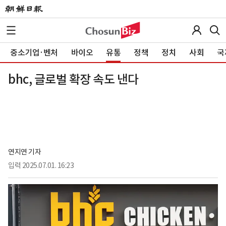
중소기업·벤처
바이오
유통
정책
정치
사회
국
bhc, 글로벌 확장 속도 낸다
연지연 기자
입력
2025.07.01. 16:23