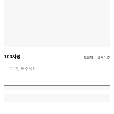
100자평
도움말
삭제기준