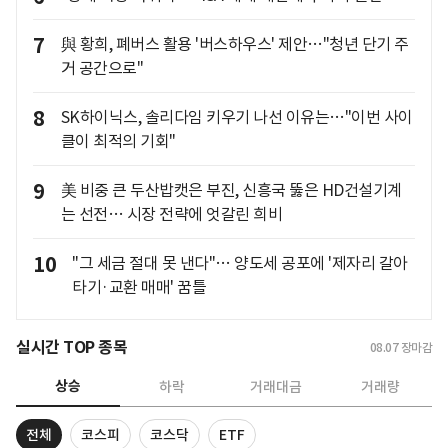
7
與 황희, 폐버스 활용 '버스하우스' 제안…"청년 단기 주
거 공간으로"
8
SK하이닉스, 솔리다임 키우기 나선 이유는…"이번 사이
클이 최적의 기회"
9
美 비중 큰 두산밥캣은 부진, 신흥국 뚫은 HD건설기계
는 선전… 시장 전략에 엇갈린 희비
10
"그 세금 절대 못 낸다"… 양도세 공포에 '제자리 갈아
타기·교환 매매' 꿈틀
실시간 TOP 종목
08.07
장마감
상승
하락
거래대금
거래량
전체
코스피
코스닥
ETF