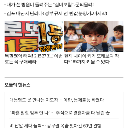
오늘의 핫뉴스
대통령도 못 만나는 지도자… 이란, 통제불능 빠졌다
"파혼 말할 엄두 안 나"… 주식으로 결혼자금 다 날린 女
벼 낱알 세다 풀썩… 공무원 목숨 앗아간 60년 관행