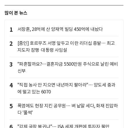
많이 본 뉴스
1
서장훈, 28억에 산 양재역 빌딩 450억에 내놨다
2
[줌인] 호르무즈 서명 앞두고 이란 리더십 증발… 최고
지도자 잠행·대통령 사임설
3
"파혼할까요?…결혼자금 5500만원 주식으로 날린 예비
신부
4
"직접 농사 안 지으면 내년까지 팔아라"… 양도세 중과
에 떨고 있는 6070
5
폭염에도 현장 지킨 공무원… 벼 낱알 세다, 화재 진압하
다 '풀썩'
6
"강제 국장 복귀냐"… ISA 세제 개편에 투자자 불만