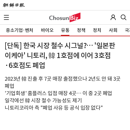
중소기업·벤처
바이오
유통
정책
정치
사회
국
[단독] 한국 시장 철수 시그널?… '일본판
이케아' 니토리, 韓 1호점에 이어 3호점
·6호점도 폐업
2023년 韓 진출 후 7곳 매장 출점했으나 2년도 안 돼 3곳
폐업
'기업회생' 홈플러스 입점 매장 4곳… 이 중 2곳 폐업
일각에선 韓 시장 철수 가능성도 제기
니토리코리아 측 "폐업 사유 등 공식 입장 없다"