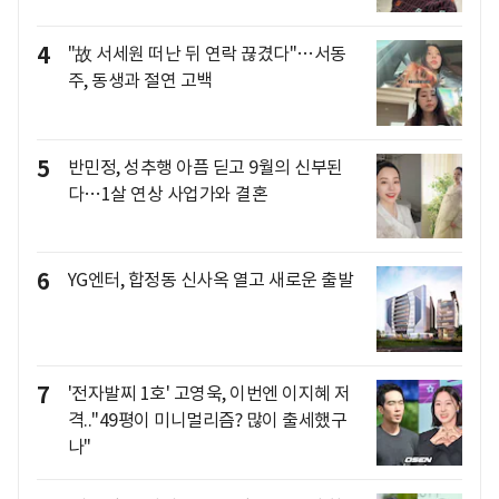
4
"故 서세원 떠난 뒤 연락 끊겼다"…서동
주, 동생과 절연 고백
5
반민정, 성추행 아픔 딛고 9월의 신부된
다…1살 연상 사업가와 결혼
6
YG엔터, 합정동 신사옥 열고 새로운 출발
7
'전자발찌 1호' 고영욱, 이번엔 이지혜 저
격.."49평이 미니멀리즘? 많이 출세했구
나"