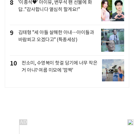
8
'이종석♥' 아이유, 변우석 팬 선물에 화
답.."감사합니다 열심히 할게요!"
9
김태형 "세 아들 살해한 아내…아이들과
바람쐬고 오겠다고" (특종세상)
10
전소미, 수영복이 핫걸 담기에 너무 작은
거 아냐? 여름 미모에 '깜짝'