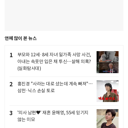
연예 많이 본 뉴스
1
부모와 12세·8세 자녀 일가족 사망 사건,
아내는 속옷만 입은 채 투신…살해 의혹?
(실화탐사대)
2
홍진경 "사라는 대로 샀는데 계속 빠져"…
삼전·닉스 손실 토로
3
'의사 남편♥' 재혼 윤해영, 55세 믿기지
않는 미모