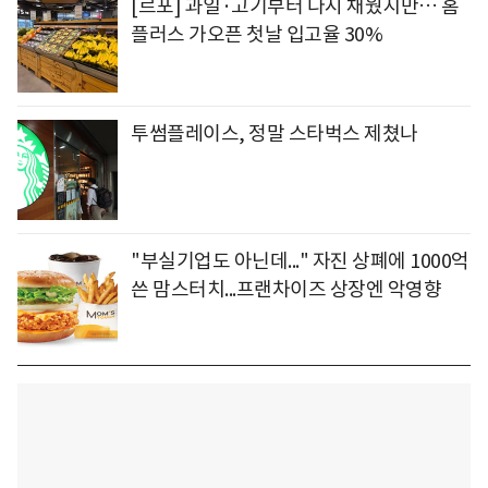
[르포] 과일·고기부터 다시 채웠지만… 홈
플러스 가오픈 첫날 입고율 30%
투썸플레이스, 정말 스타벅스 제쳤나
"부실기업도 아닌데..." 자진 상폐에 1000억
쓴 맘스터치...프랜차이즈 상장엔 악영향