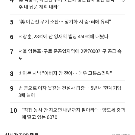
4
주 내 납품 계획 내라"
5
"美 이란전 무기 소진… 장기화 시 중·러에 유리"
6
서장훈, 28억에 산 양재역 빌딩 450억에 내놨다
7
서울 영등포·구로 준공업지역에 2만7000가구 공급 속
도
8
바이든 차남 "아버지 암 전이… 매우 고통스러워"
9
번 돈으로 이자 못갚는 건설사 급증… 5년새 '한계기업'
3배 늘어
10
"직접 농사 안 지으면 내년까지 팔아라"… 양도세 중과
에 떨고 있는 6070