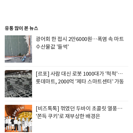
유통 많이 본 뉴스
광어회 한 접시 2만6000원…폭염 속 마트
수산물값 '들썩'
[르포] 사람 대신 로봇 1000대가 '척척'…
롯데마트, 2000억 '제타 스마트센터' 가동
[비즈톡톡] 꺾였던 두바이 초콜릿 열풍…
'쫀득 쿠키'로 재부상한 배경은