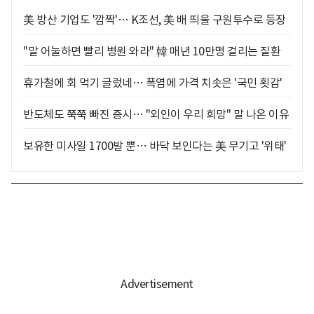
美 방산 기업도 '깜짝'… K조선, 美 배 띄울 구원투수로 등장
"말 어눌하면 빨리 병원 와라" 韓 매년 10만명 걸리는 질환
휴가철에 회 먹기 글렀네… 폭염에 가격 치솟은 '국민 횟감'
반도체도 쭉쭉 빠진 증시… "외인이 우리 희망" 말 나온 이유
보유한 미사일 1700발 뿐… 바닥 보인다는 美 무기고 '위태'