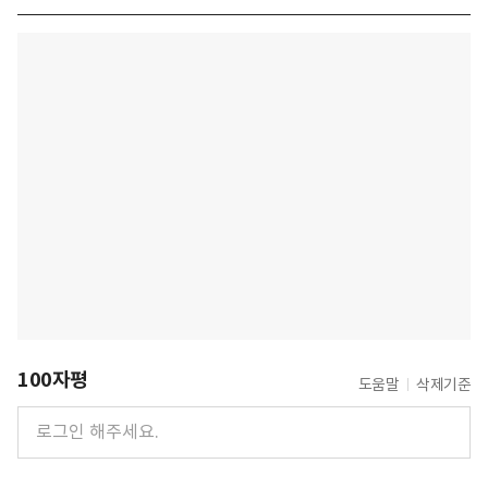
100자평
도움말
삭제기준