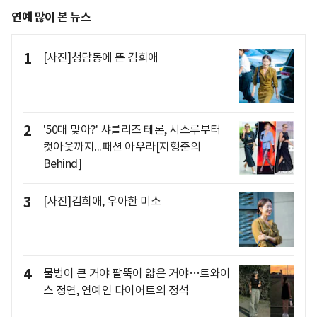
연예 많이 본 뉴스
1
[사진]청담동에 뜬 김희애
2
'50대 맞아?' 샤를리즈 테론, 시스루부터
컷아웃까지...패션 아우라[지형준의
Behind]
3
[사진]김희애, 우아한 미소
4
물병이 큰 거야 팔뚝이 얇은 거야…트와이
스 정연, 연예인 다이어트의 정석