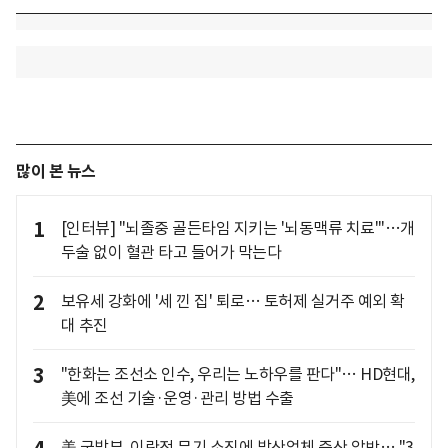
많이 본 뉴스
1
[인터뷰] "뇌졸중 골든타임 지키는 '뇌동맥류 치료'"…개
두술 없이 혈관 타고 들어가 막는다
2
보유세 강화에 '세 낀 집' 퇴로… 토허제 실거주 예외 확
대 추진
3
"한화는 조선소 인수, 우리는 노하우를 판다"… HD현대,
美에 조선 기술·운영·관리 방법 수출
美 국방부, 이란전 무기 소진에 방산업체 증산 압박… "3