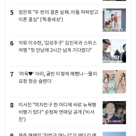
5
방은희 "두 번의 결혼 실패..아들 허락받고
이혼 결심" ('특종세상')
6
악뮤 이수현, '김성주子' 김민국과 스위스
여행 "첫 만남에 2시간 넘게 기다렸다"
7
'려욱♥' 아리, 골반 이렇게 예뻤나…물의
요정 청순 슬렌더
8
이서진 "여자친구 한 마디에 바로 뉴욕행
비행기 탔다" 순정파 연애담 공개 ('비서
진')
제주 해변의 '차범근 며느리'가 왜이리 예