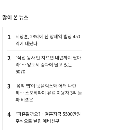
많이 본 뉴스
1
서장훈, 28억에 산 양재역 빌딩 450
억에 내놨다
2
"직접 농사 안 지으면 내년까지 팔아
라"… 양도세 중과에 떨고 있는
6070
3
'음악 앱'이 넷플릭스와 어깨 나란
히… 스포티파이 유료 이용자 3억 돌
파 비결은
4
"파혼할까요?…결혼자금 5500만원
주식으로 날린 예비신부