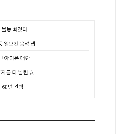
제불능 빠졌다
풍 일으킨 음악 앱
아닌 아이폰 대란
혼자금 다 날린 女
 60년 관행