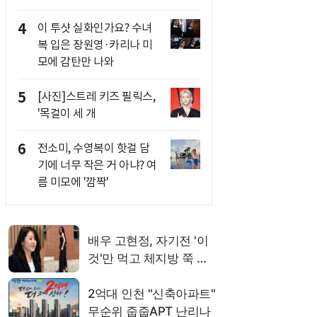
4
이 투샷 실화인가요? 수녀
복 입은 장원영·카리나 미
모에 감탄만 나와
5
[사진]스트레 키즈 필릭스,
'목걸이 세 개
6
전소미, 수영복이 핫걸 담
기에 너무 작은 거 아냐? 여
름 미모에 '깜짝'