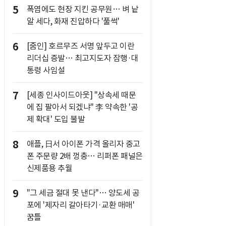
5
폭염에도 현장 지킨 공무원… 벼 낱
알 세다, 화재 진압하다 '풀썩'
6
[줌인] 호르무즈 서명 앞두고 이란
리더십 증발… 최고지도자 잠행·대
통령 사임설
7
[세종 인사이드아웃] "상속세 때문
에 집 팔아서 되겠냐" 李 약속한 '공
제 확대' 도입 불발
8
애플, 日서 아이폰 가격 올리자 중고
폰 주문량 2배 껑충… 리퍼폰 패널은
신제품용 추월
9
"그 세금 절대 못 낸다"… 양도세 공
포에 '제자리 갈아타기·교환 매매'
꿈틀