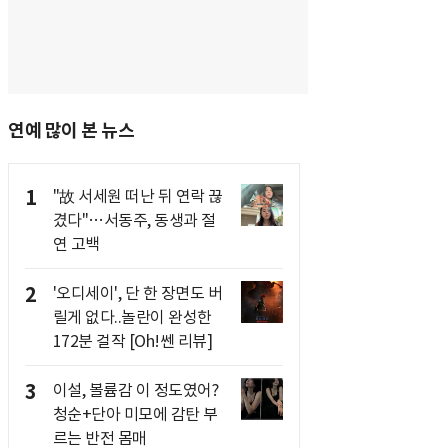
연예 많이 본 뉴스
1
"故 서세원 떠난 뒤 연락 끊
겼다"…서동주, 동생과 절
연 고백
2
'오디세이', 단 한 장면도 버
릴게 없다..놀란이 완성한
172분 걸작 [Oh!쎈 리뷰]
3
이설, 볼륨감 이 정도였어?
청순+단아 미모에 감탄 부
르는 반전 몸매