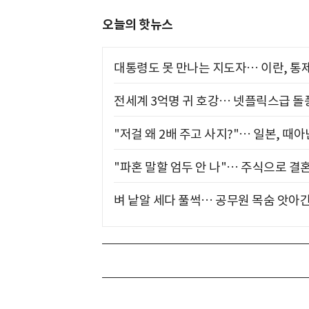
오늘의 핫뉴스
대통령도 못 만나는 지도자… 이란, 통
전세계 3억명 귀 호강… 넷플릭스급 돌
"저걸 왜 2배 주고 사지?"… 일본, 때
"파혼 말할 엄두 안 나"… 주식으로 결
벼 낱알 세다 풀썩… 공무원 목숨 앗아간