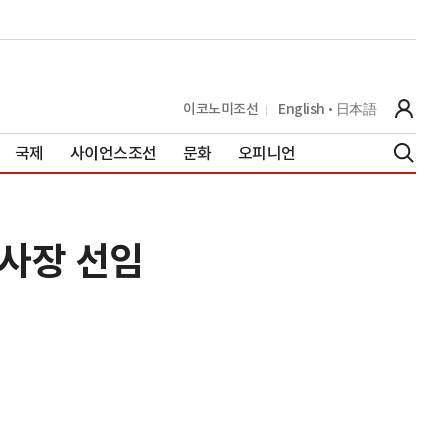
이코노미조선
English
日本語
국제
사이언스조선
문화
오피니언
사장 선임