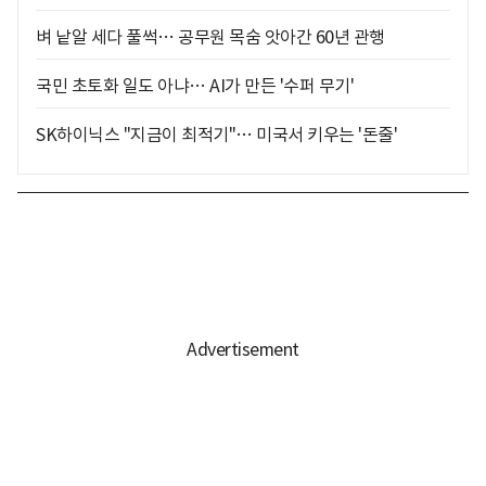
벼 낱알 세다 풀썩… 공무원 목숨 앗아간 60년 관행
국민 초토화 일도 아냐… AI가 만든 '수퍼 무기'
SK하이닉스 "지금이 최적기"… 미국서 키우는 '돈줄'