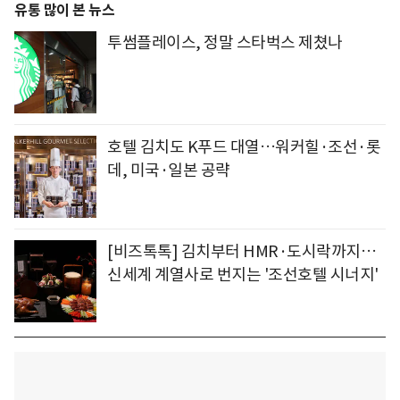
유통 많이 본 뉴스
투썸플레이스, 정말 스타벅스 제쳤나
호텔 김치도 K푸드 대열…워커힐·조선·롯
데, 미국·일본 공략
[비즈톡톡] 김치부터 HMR·도시락까지…
신세계 계열사로 번지는 '조선호텔 시너지'