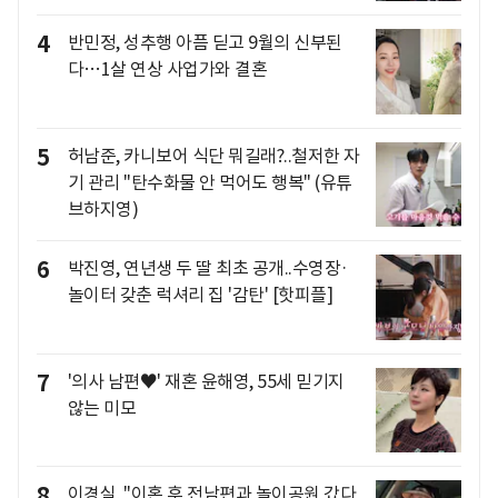
4
반민정, 성추행 아픔 딛고 9월의 신부된
다…1살 연상 사업가와 결혼
5
허남준, 카니보어 식단 뭐길래?..철저한 자
기 관리 "탄수화물 안 먹어도 행복" (유튜
브하지영)
6
박진영, 연년생 두 딸 최초 공개..수영장·
놀이터 갖춘 럭셔리 집 '감탄' [핫피플]
7
'의사 남편♥' 재혼 윤해영, 55세 믿기지
않는 미모
8
이경실, "이혼 후 전남편과 놀이공원 갔다