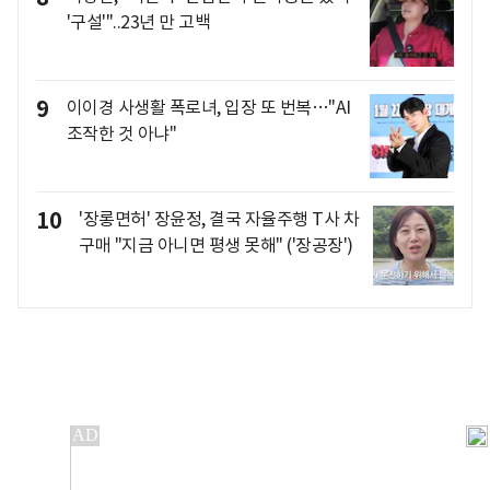
'구설'"..23년 만 고백
9
이이경 사생활 폭로녀, 입장 또 번복…"AI
조작한 것 아냐"
10
'장롱면허' 장윤정, 결국 자율주행 T사 차
구매 "지금 아니면 평생 못해" ('장공장')