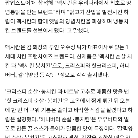
팝업스토어'에 참석해 "맥시칸은 우리나라에서 최초로 양
념통닭을 만든 브랜드"라며 "닭고기 산업을 발전시킨 하
림이 맥시칸과 함께 옛날의 양념치킨을 회상하며 냉동치
킨 브랜드를 선보이게 됐다"고 말했다.
맥시칸은 김 회장의 부인 오수정 씨가 대표이사로 있는 1
세대 치킨 프랜차이즈 브랜드다. 신제품은 '맥시칸 순살 치
킨'과 '맥시칸 봉치킨'으로, 크리스피와 핫크리스피, 허니
버터, 갈릭양념 등 4종 구성으로 각각 출시됐다.
'크리스피 순살·봉치킨'과 베트남 고추로 매콤한 맛을 낸
'핫 크리스피 순살·봉치킨'은 고온에서 짧게 튀긴 뒤 오븐
에 한 번 더 구워 기름은 줄이고 바삭한 식감을 살렸다고 하
림은 설명했다. '허니버터 순살·봉치킨'은 우유버터와 벌
꿀로 만든 꿀 소스가 들어가 달콤한 맛이 특징이다. '갈릭양
념 순살·봉치킨'은 고추장과 케첩, 간장을 조합한 매운 양