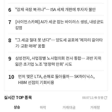
6
"강제 국장 복귀냐"… ISA 세제 개편에 투자자 불만
7
[사이언스카페] AI가 세균 잡는 바이러스 생성, 내성균도
감염
8
"그 세금 절대 못 낸다"… 양도세 공포에 '제자리 갈아타
기·교환 매매' 꿈틀
9
삼성전자, 사업장별 노사협의회 전사 통합… 과반 지위
잃은 초기업 노조 '영향력 만회' 시도
10
먼저 맺은 LTA, 손해로 돌아올까… SK하이닉스,
HBM 선점의 기회비용
실시간 TOP 종목
08.07 11:49
장중
상승
하락
거래대금
거래량