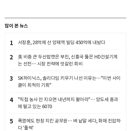
많이 본 뉴스
1
서장훈, 28억에 산 양재역 빌딩 450억에 내놨다
2
美 비중 큰 두산밥캣은 부진, 신흥국 뚫은 HD건설기계
는 선전… 시장 전략에 엇갈린 희비
3
SK하이닉스, 솔리다임 키우기 나선 이유는…"이번 사이
클이 최적의 기회"
4
"직접 농사 안 지으면 내년까지 팔아라"… 양도세 중과
에 떨고 있는 6070
5
폭염에도 현장 지킨 공무원… 벼 낱알 세다, 화재 진압하
다 '풀썩'