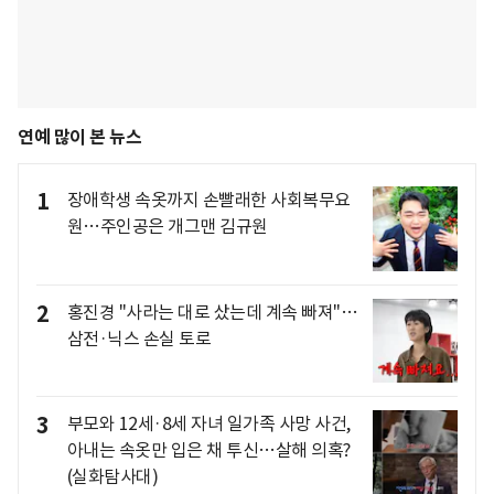
연예 많이 본 뉴스
1
장애학생 속옷까지 손빨래한 사회복무요
원…주인공은 개그맨 김규원
2
홍진경 "사라는 대로 샀는데 계속 빠져"…
삼전·닉스 손실 토로
3
부모와 12세·8세 자녀 일가족 사망 사건,
아내는 속옷만 입은 채 투신…살해 의혹?
(실화탐사대)