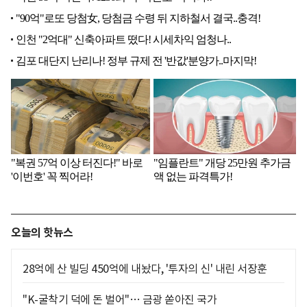
오늘의 핫뉴스
28억에 산 빌딩 450억에 내놨다, '투자의 신' 내린 서장훈
"K-굴착기 덕에 돈 벌어"… 금광 쏟아진 국가