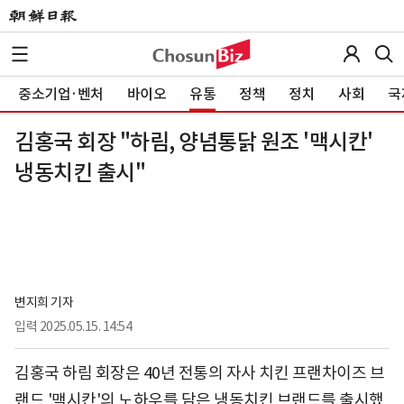
중소기업·벤처
바이오
유통
정책
정치
사회
국
김홍국 회장 "하림, 양념통닭 원조 '맥시칸'
냉동치킨 출시"
변지희 기자
입력
2025.05.15. 14:54
김홍국 하림 회장은 40년 전통의 자사 치킨 프랜차이즈 브
랜드 '맥시칸'의 노하우를 담은 냉동치킨 브랜드를 출시했