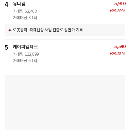
5,910
4
유니켐
+
29.89
%
거래량
52,468
거래대금
3.1억
로봇공학·촉각센싱 사업 진출로 상한가 기록
5,590
5
케이피엠테크
+
29.85
%
거래량
112,899
거래대금
6.1억