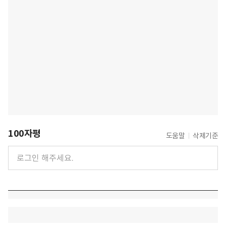
100자평
도움말
삭제기준