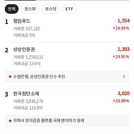
전체
코스피
코스닥
ETF
1,554
1
윙입푸드
+
29.93
%
거래량
327,182
거래대금
5억
1,203
2
상상인증권
+
29.91
%
거래량
1,154,511
거래대금
13.9억
수협은행, 상상인증권 인수 추진
3,020
3
한국첨단소재
+
29.89
%
거래량
3,939,179
거래대금
116.8억
자회사 양자검증 플랫폼 국제 벤치마크 등재