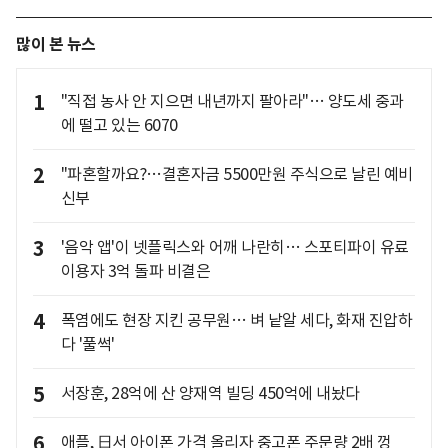
많이 본 뉴스
1
"직접 농사 안 지으면 내년까지 팔아라"… 양도세 중과
에 떨고 있는 6070
2
"파혼할까요?…결혼자금 5500만원 주식으로 날린 예비
신부
3
'음악 앱'이 넷플릭스와 어깨 나란히… 스포티파이 유료
이용자 3억 돌파 비결은
4
폭염에도 현장 지킨 공무원… 벼 낱알 세다, 화재 진압하
다 '풀썩'
5
서장훈, 28억에 산 양재역 빌딩 450억에 내놨다
6
애플, 日서 아이폰 가격 올리자 중고폰 주문량 2배 껑