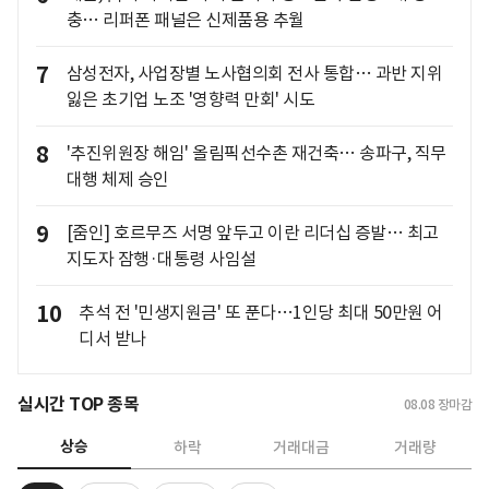
충… 리퍼폰 패널은 신제품용 추월
7
삼성전자, 사업장별 노사협의회 전사 통합… 과반 지위
잃은 초기업 노조 '영향력 만회' 시도
8
'추진위원장 해임' 올림픽선수촌 재건축… 송파구, 직무
대행 체제 승인
9
[줌인] 호르무즈 서명 앞두고 이란 리더십 증발… 최고
지도자 잠행·대통령 사임설
10
추석 전 '민생지원금' 또 푼다…1인당 최대 50만원 어
디서 받나
실시간 TOP 종목
08.08
장마감
상승
하락
거래대금
거래량