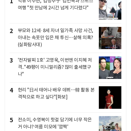
1
악뮤 이수현, '김성주子' 김민국과 스위스
여행 "첫 만남에 2시간 넘게 기다렸다"
2
부모와 12세·8세 자녀 일가족 사망 사건,
아내는 속옷만 입은 채 투신…살해 의혹?
(실화탐사대)
3
'전자발찌 1호' 고영욱, 이번엔 이지혜 저
격.."49평이 미니멀리즘? 많이 출세했구
나"
4
현리 "日서 태어나 배우 데뷔…韓 활동 본
격적으로 하고 싶다"[화보]
5
전소미, 수영복이 핫걸 담기에 너무 작은
거 아냐? 여름 미모에 '깜짝'