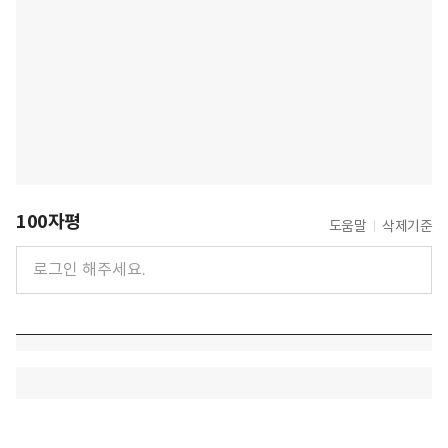
100자평
도움말
삭제기준