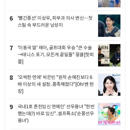
6
'빨간풍선' 이상우, 피부과 의사 변신…첫
스틸 속 부드러운 남성미
7
'이동국 딸' 재아, 골프대회 우승 "큰 수술
→테니스 포기..모든게 끝일줄" 뭉클[핫피
플]
8
'오싹한 연애' 박은빈 "원작 손예진보다 6
배 이상의 새 설정..풍족해졌다"[Oh!쎈 현
장]
9
국내1호 혼전임신 연예인' 선우용녀 "한번
했는데(?) 바로 임신"..셀프폭소('순풍선우
용녀')