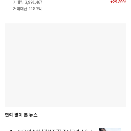
+
29.89
%
거래량
3,991,467
거래대금
118.3억
연예 많이 본 뉴스