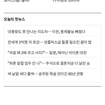
오늘의 핫뉴스
대통령도 못 만나는 지도자… 이란, 통제불능 빠졌다
전세계 3억명 귀 호강… 넷플릭스급 돌풍 일으킨 음악 앱
"저걸 왜 2배 주고 사지?"… 일본, 때아닌 아이폰 대란
"파혼 말할 엄두 안 나"… 주식으로 결혼자금 다 날린 女
벼 낱알 세다 풀썩… 공무원 목숨 앗아간 60년 관행