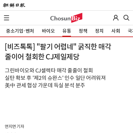
중소기업·벤처
바이오
유통
정책
정치
사회
국
[비즈톡톡] "팔기 어렵네" 굵직한 매각
줄이어 철회한 CJ제일제당
그린바이오와 CJ셀렉타 매각 줄줄이 철회
실탄 확보 후 '제2의 슈완스' 인수 일단 어려워져
美中 관세 협상 가운데 득실 분석 분주
연지연 기자