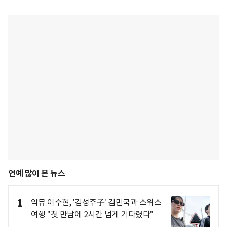
연예 많이 본 뉴스
1
악뮤 이수현, '김성주子' 김민국과 스위스
여행 "첫 만남에 2시간 넘게 기다렸다"