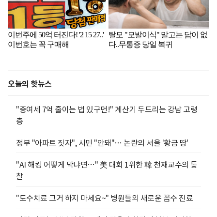
오늘의 핫뉴스
"증여세 7억 줄이는 법 있구먼!" 계산기 두드리는 강남 고령
층
정부 "아파트 짓자", 시민 "안돼"… 논란의 서울 '황금 땅'
"AI 해킹 어떻게 막냐면…" 美 대회 1위한 韓 천재교수의 통
찰
"도수치료 그거 하지 마세요~" 병원들의 새로운 꼼수 진료