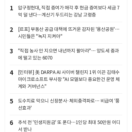
1
압구정현대, 직접 증여가 매각 후 현금 증여보다 세금 7
억 덜 낸다…계산기 두드리는 강남 고령층
2
[르포] 부동산 공급 대책에 뜨거운 감자된 '용산공원'…
시민들은 "녹지 지켜야"
3
"직접 농사 안 지으면 내년까지 팔아라"… 양도세 중과
에 떨고 있는 6070
4
[인터뷰] 美 DARPA AI 사이버 챌린지 1위 이끈 김태수
마이크로소프트 부사장 "AI 모델보다 중요한건 운영 체
계와 거버넌스"
5
도수치료 막으니 신장분사·체외충격파로… 비급여 '풍
선효과'
6
추석 전 '민생지원금' 또 푼다…1인당 최대 50만원 어디
서 받나