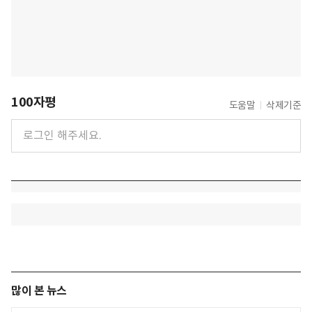
100자평
도움말
삭제기준
많이 본 뉴스