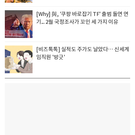
[Why] 與, '쿠팡 바로잡기 TF' 출범 돌연 연
기... 2월 국정조사가 꼬인 세 가지 이유
[비즈톡톡] 실적도 주가도 날았다… 신세계
임직원 '방긋'