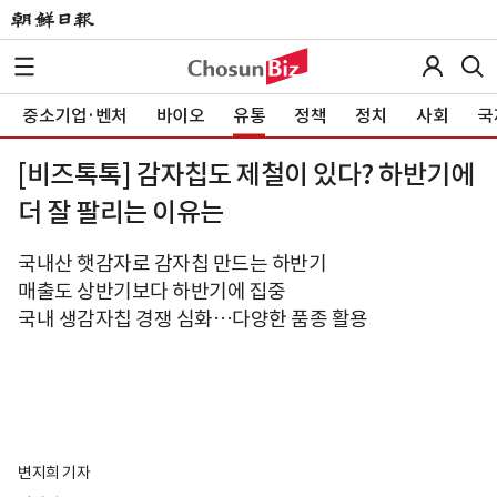
중소기업·벤처
바이오
유통
정책
정치
사회
국
[비즈톡톡] 감자칩도 제철이 있다? 하반기에
더 잘 팔리는 이유는
국내산 햇감자로 감자칩 만드는 하반기
매출도 상반기보다 하반기에 집중
국내 생감자칩 경쟁 심화…다양한 품종 활용
변지희 기자