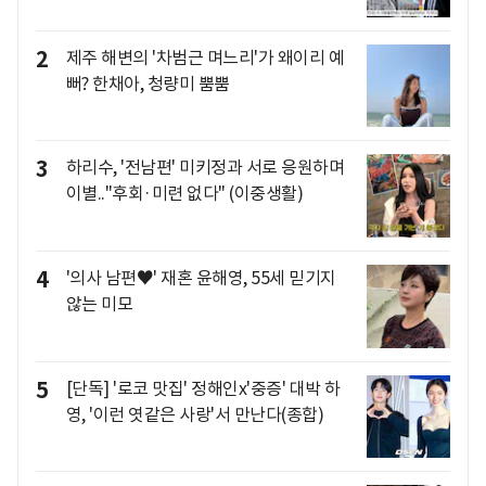
2
제주 해변의 '차범근 며느리'가 왜이리 예
뻐? 한채아, 청량미 뿜뿜
3
하리수, '전남편' 미키정과 서로 응원하며
이별.."후회·미련 없다" (이중생활)
4
'의사 남편♥' 재혼 윤해영, 55세 믿기지
않는 미모
5
[단독] '로코 맛집' 정해인x'중증' 대박 하
영, '이런 엿같은 사랑'서 만난다(종합)