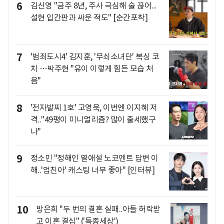
6
김신영 "금주 8년, 주사 극심해 술 끊어...
설현 입간판과 싸운 적도" [순간포착]
7
'범죄도시4' 김지훈, '무쇠소녀단' 복싱 코
치 …박주현 "유이 이렇게 힘든 모습 처
음"
8
'전자발찌 1호' 고영욱, 이번엔 이지혜 저
격.."49평이 미니멀리즘? 많이 출세했구
나"
9
정소민 "정해인 열애설 노코멘트 답변 이
해..'엄친아' 캐스팅 너무 좋아" [인터뷰]
10
방은희 "두 번의 결혼 실패..아들 허락받
고 이혼 결심" ('특종세상')