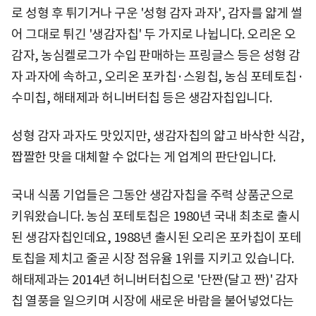
로 성형 후 튀기거나 구운 '성형 감자 과자', 감자를 얇게 썰
어 그대로 튀긴 '생감자칩' 두 가지로 나뉩니다. 오리온 오
감자, 농심켈로그가 수입 판매하는 프링글스 등은 성형 감
자 과자에 속하고, 오리온 포카칩·스윙칩, 농심 포테토칩·
수미칩, 해태제과 허니버터칩 등은 생감자칩입니다.
성형 감자 과자도 맛있지만, 생감자칩의 얇고 바삭한 식감,
짭짤한 맛을 대체할 수 없다는 게 업계의 판단입니다.
국내 식품 기업들은 그동안 생감자칩을 주력 상품군으로
키워왔습니다. 농심 포테토칩은 1980년 국내 최초로 출시
된 생감자칩인데요, 1988년 출시된 오리온 포카칩이 포테
토칩을 제치고 줄곧 시장 점유율 1위를 지키고 있습니다.
해태제과는 2014년 허니버터칩으로 '단짠(달고 짠)' 감자
칩 열풍을 일으키며 시장에 새로운 바람을 불어넣었다는