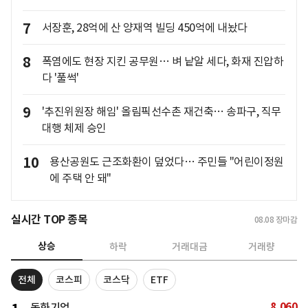
7
서장훈, 28억에 산 양재역 빌딩 450억에 내놨다
8
폭염에도 현장 지킨 공무원… 벼 낱알 세다, 화재 진압하
다 '풀썩'
9
'추진위원장 해임' 올림픽선수촌 재건축… 송파구, 직무
대행 체제 승인
10
용산공원도 근조화환이 덮었다… 주민들 "어린이정원
에 주택 안 돼"
실시간 TOP 종목
08.08
장마감
상승
하락
거래대금
거래량
전체
코스피
코스닥
ETF
8,060
동화기업