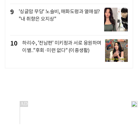
9
'싱글맘 무당' 노슬비, 매화도령과 열애설?
"내 취향은 오지상"
10
하리수, '전남편' 미키정과 서로 응원하며
이별.."후회·미련 없다" (이중생활)
개인정보처리방침
앱설치(Android)
본 사이트의 주가 시세정보는 정보 제공 목적이며, 오류가