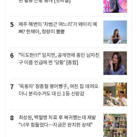
핀 활동 근황 공개 [핫피플]
5
제주 해변의 '차범근 며느리'가 왜이리 예
뻐? 한채아, 청량미 뿜뿜
6
"이도현!!!" 임지연, 공개연애 중인 남자친
구 이름 언급에 찐 '당황' [종합]
7
'옥동자' 정종철 붕어빵子, 여친 집 데려오
더니 분리수거도 대신..1등 신랑감
8
최성원, 백혈병 치료 후 복귀했는데 재발
"너무 힘들었다…지금은 완치한 상태"