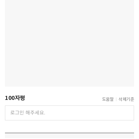
100자평
도움말
삭제기준