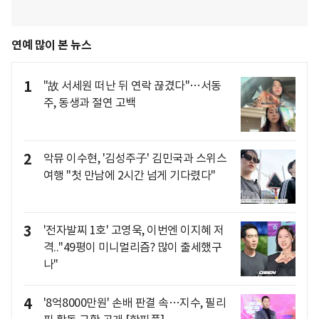
연예 많이 본 뉴스
1
"故 서세원 떠난 뒤 연락 끊겼다"…서동
주, 동생과 절연 고백
2
악뮤 이수현, '김성주子' 김민국과 스위스
여행 "첫 만남에 2시간 넘게 기다렸다"
3
'전자발찌 1호' 고영욱, 이번엔 이지혜 저
격.."49평이 미니멀리즘? 많이 출세했구
나"
4
'8억8000만원' 손배 판결 속…지수, 필리