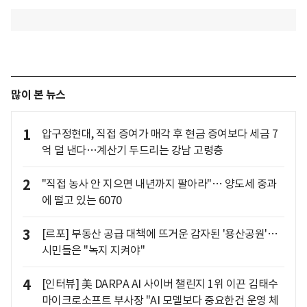
많이 본 뉴스
1
압구정현대, 직접 증여가 매각 후 현금 증여보다 세금 7
억 덜 낸다…계산기 두드리는 강남 고령층
2
"직접 농사 안 지으면 내년까지 팔아라"… 양도세 중과
에 떨고 있는 6070
3
[르포] 부동산 공급 대책에 뜨거운 감자된 '용산공원'…
시민들은 "녹지 지켜야"
4
[인터뷰] 美 DARPA AI 사이버 챌린지 1위 이끈 김태수
마이크로소프트 부사장 "AI 모델보다 중요한건 운영 체