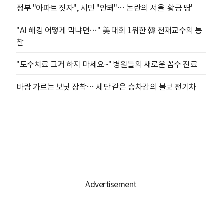
정부 "아파트 짓자", 시민 "안돼"… 논란의 서울 '황금 땅'
"AI 해킹 어떻게 막냐면…" 美 대회 1위한 韓 천재교수의 통
찰
"도수치료 그거 하지 마세요~" 병원들의 새로운 꼼수 진료
바람 가르는 보닛 장착… 세단 같은 승차감의 볼보 전기차