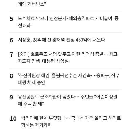
계와 거버넌스"
5
도수치료 막으니 신장분사·체외충격파로… 비급여 '풍
선효과'
6
서장훈, 28억에 산 양재역 빌딩 450억에 내놨다
7
[줌인] 호르무즈 서명 앞두고 이란 리더십 증발… 최고
지도자 잠행·대통령 사임설
8
'추진위원장 해임' 올림픽선수촌 재건축… 송파구, 직무
대행 체제 승인
9
용산공원도 근조화환이 덮었다… 주민들 "어린이정원
에 주택 안 돼"
10
박리다매 한계 부딪혔나… 국내선 가격 올리고 해외로
향하는 저가커피