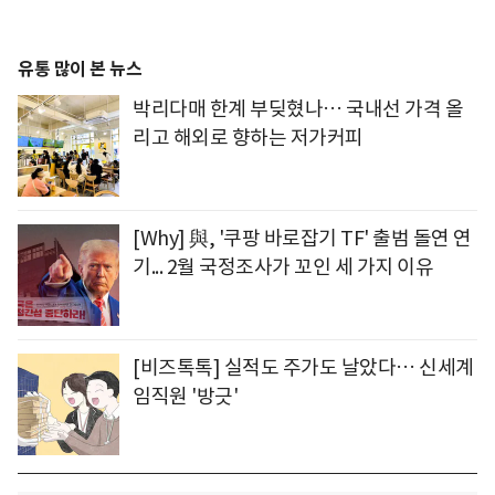
유통 많이 본 뉴스
박리다매 한계 부딪혔나… 국내선 가격 올
리고 해외로 향하는 저가커피
[Why] 與, '쿠팡 바로잡기 TF' 출범 돌연 연
기... 2월 국정조사가 꼬인 세 가지 이유
[비즈톡톡] 실적도 주가도 날았다… 신세계
임직원 '방긋'