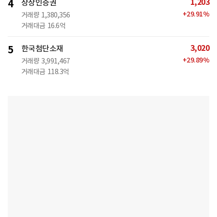
1,203
4
상상인증권
+
29.91
%
거래량
1,380,356
거래대금
16.6억
3,020
5
한국첨단소재
+
29.89
%
거래량
3,991,467
거래대금
118.3억