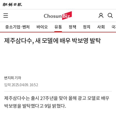
중소기업·벤처
바이오
유통
정책
정치
사회
국
제주삼다수, 새 모델에 배우 박보영 발탁
변지희 기자
입력
2025.04.09. 16:52
제주삼다수는 출시 27주년을 맞아 올해 광고 모델로 배우
박보영을 발탁했다고 9일 밝혔다.