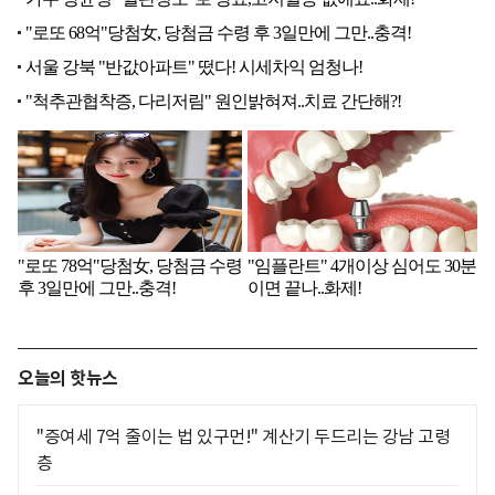
오늘의 핫뉴스
"증여세 7억 줄이는 법 있구먼!" 계산기 두드리는 강남 고령
층