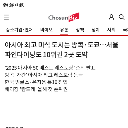
중소기업·벤처
바이오
유통
정책
정치
사회
국
아시아 최고 미식 도시는 방콕·도쿄…서울
파인다이닝도 10위권 2곳 도약
'2025 아시아 50 베스트 레스토랑' 순위 발표
방콕 '가간' 아시아 최고 레스토랑 등극
한국 밍글스·온지음 톱10 진입
베이징 '람드레' 올해 첫 순위권