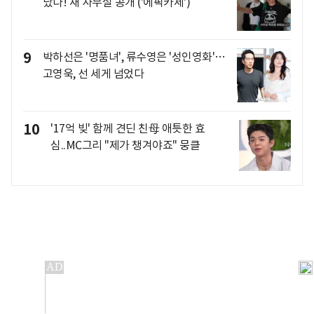
났다! 새 사무실 공개 ('에픽카세')
9
박하선은 '명품녀', 류수영은 '성인영화'…
고영욱, 선 세게 넘었다
10
'17억 빚' 함께 견딘 친母 애틋한 효
심..MC그리 "제가 챙겨야죠" 뭉클
개인정보처리방침
앱설치(Android)