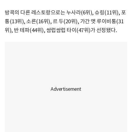
방콕의 다른 레스토랑으로는 누사라(6위), 슈링(11위), 포
통(13위), 소른(16위), 르 두(20위), 가간 앳 루이비통(31
위), 반 테파(44위), 쌈럽쌈럽 타이(47위)가 선정됐다.