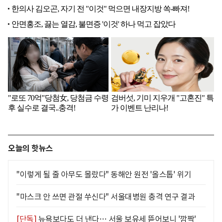
오늘의 핫뉴스
"이렇게 될 줄 아무도 몰랐다" 동해안 원전 '올스톱' 위기
"마스크 안 쓰면 관절 쑤신다" 서울대병원 충격 연구 결과
[단독]
뉴욕보다도 더 낸다… 서울 보유세 뜯어보니 '깜짝'