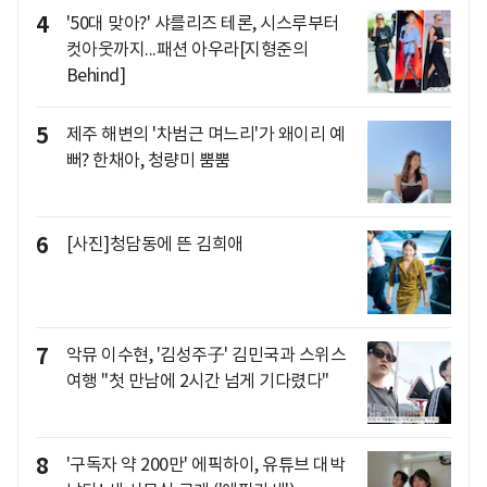
4
'50대 맞아?' 샤를리즈 테론, 시스루부터
컷아웃까지...패션 아우라[지형준의
Behind]
5
제주 해변의 '차범근 며느리'가 왜이리 예
뻐? 한채아, 청량미 뿜뿜
6
[사진]청담동에 뜬 김희애
7
악뮤 이수현, '김성주子' 김민국과 스위스
여행 "첫 만남에 2시간 넘게 기다렸다"
8
'구독자 약 200만' 에픽하이, 유튜브 대박