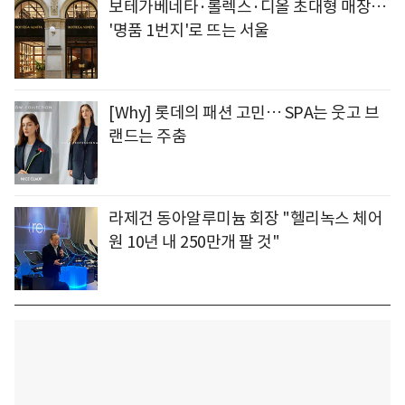
보테가베네타·롤렉스·디올 초대형 매장…
'명품 1번지'로 뜨는 서울
[Why] 롯데의 패션 고민… SPA는 웃고 브
랜드는 주춤
라제건 동아알루미늄 회장 "헬리녹스 체어
원 10년 내 250만개 팔 것"