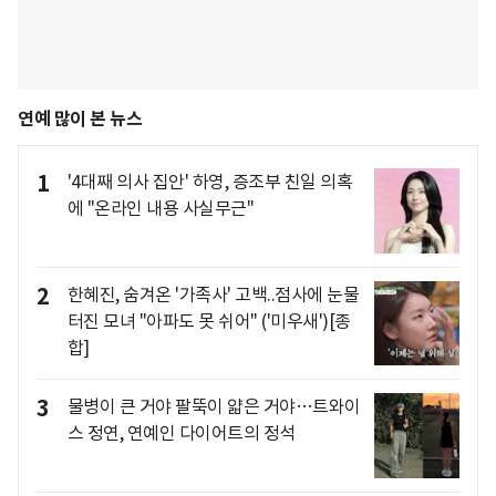
연예 많이 본 뉴스
1
'4대째 의사 집안' 하영, 증조부 친일 의혹
에 "온라인 내용 사실무근"
2
한혜진, 숨겨온 '가족사' 고백..점사에 눈물
터진 모녀 "아파도 못 쉬어" ('미우새')[종
합]
3
물병이 큰 거야 팔뚝이 얇은 거야…트와이
스 정연, 연예인 다이어트의 정석