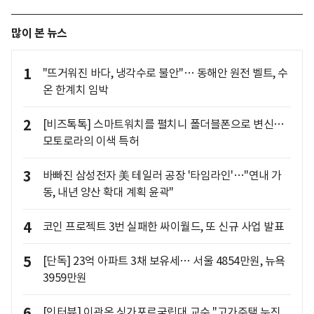
많이 본 뉴스
1
"뜨거워진 바다, 냉각수로 불안"… 동해안 원전 벨트, 수
온 한계치 임박
2
[비즈톡톡] 스마트워치를 펼치니 폴더블폰으로 변신…
모토로라의 이색 특허
3
바빠진 삼성전자 美 테일러 공장 '타임라인'…"연내 가
동, 내년 양산 확대 계획 윤곽"
4
코인 프로젝트 3번 실패한 싸이월드, 또 신규 사업 발표
5
[단독] 23억 아파트 3채 보유세… 서울 4854만원, 뉴욕
3959만원
6
[인터뷰] 이관옥 싱가포르국립대 교수 "고가주택 누진