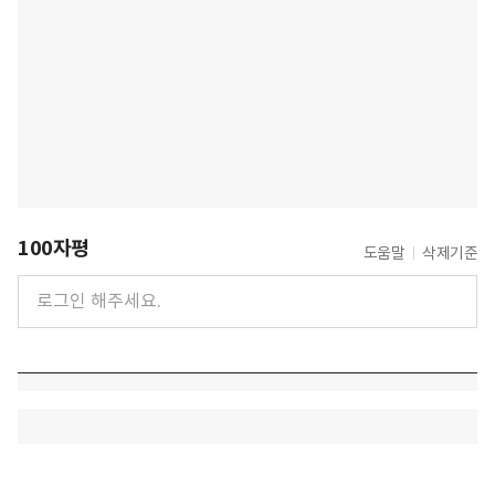
100자평
도움말
삭제기준