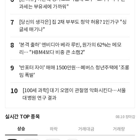
과세는 부유세에 가까워"
7
[당신의 생각은] 집 2채 부부도 청약 허용? 1인가구 "싱
글세 매기나"
8
'본격 출하' 엔비디아 베라 루빈, 원가의 62%는 메모
리… "HBM4보다 비중 큰 소캠2"
9
'반포터 자이' 매매 1500만원…폐버스 청년주택에 '조롱
밈 폭발'
10
[100세 과학] 대기 오염이 관절염 악화시킨다…서울
대병원 연구 결과
실시간 TOP 종목
08.10
장마감
상승
하락
거래대금
거래량