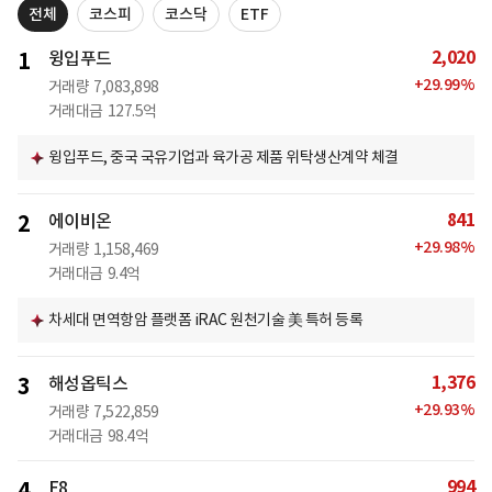
전체
코스피
코스닥
ETF
2,020
1
윙입푸드
+
29.99
%
거래량
7,083,898
거래대금
127.5억
윙입푸드, 중국 국유기업과 육가공 제품 위탁생산계약 체결
841
2
에이비온
+
29.98
%
거래량
1,158,469
거래대금
9.4억
차세대 면역항암 플랫폼 iRAC 원천기술 美 특허 등록
1,376
3
해성옵틱스
+
29.93
%
거래량
7,522,859
거래대금
98.4억
994
4
E8