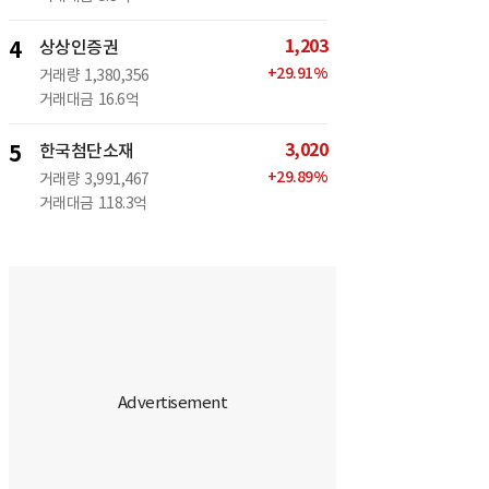
1,203
4
상상인증권
+
29.91
%
거래량
1,380,356
거래대금
16.6억
3,020
5
한국첨단소재
+
29.89
%
거래량
3,991,467
거래대금
118.3억