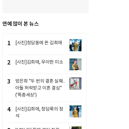
연예 많이 본 뉴스
1
[사진]청담동에 뜬 김희애
2
[사진]김희애, 우아한 미소
3
방은희 "두 번의 결혼 실패..
아들 허락받고 이혼 결심"
('특종세상')
4
[사진]김희애, 청담룩의 정
석