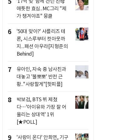
5
'17억 빚' 함께 견딘 친母
애틋한 효심..MC그리 "제
가 챙겨야죠" 뭉클
6
'50대 맞아?' 샤를리즈 테
론, 시스루부터 컷아웃까
지...패션 아우라[지형준의
Behind]
7
유아인, 자숙 중 남사친과
대놓고 '볼뽀뽀' 반전 근
황.."사랑할게"[핫피플]
8
박보검, BTS 뷔 제쳤
다…'아이유와 가장 잘 어
울리는 상대역' 1위
[★POLL]
9
'사랑이 온다' 안희연, 기구