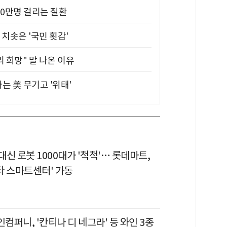
10만명 걸리는 질환
치솟은 '국민 횟감'
 희망" 말 나온 이유
는 美 무기고 '위태'
 대신 로봇 1000대가 '척척'… 롯데마트,
제타 스마트센터' 가동
퍼니, '칸티나 디 네그라' 등 와인 3종