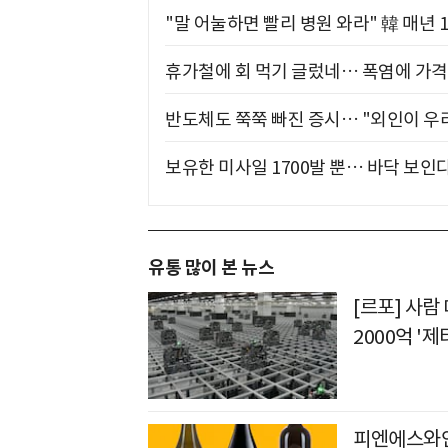
"말 어눌하면 빨리 병원 와라" 韓 매년 
휴가철에 회 먹기 글렀네… 폭염에 가격 
반도체도 쭉쭉 빠진 증시… "외인이 우리
보유한 미사일 1700발 뿐… 바닥 보인다
유통 많이 본 뉴스
[르포] 사람
2000억 '
피엔에스와인컴