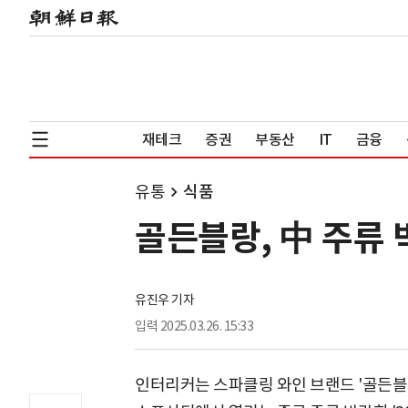
재테크
증권
부동산
IT
금융
유통
식품
골든블랑, 中 주류 
유진우 기자
입력
2025.03.26. 15:33
인터리커는 스파클링 와인 브랜드 '골든블