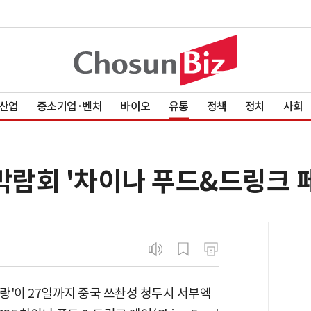
산업
중소기업·벤처
바이오
유통
정책
정치
사회
박람회 '차이나 푸드&드링크 
랑'이 27일까지 중국 쓰촨성 청두시 서부엑