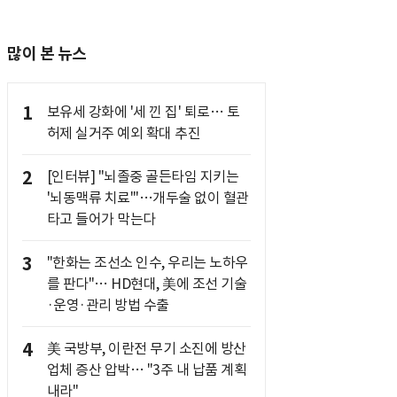
많이 본 뉴스
1
보유세 강화에 '세 낀 집' 퇴로… 토
허제 실거주 예외 확대 추진
2
[인터뷰] "뇌졸중 골든타임 지키는
'뇌동맥류 치료'"…개두술 없이 혈관
타고 들어가 막는다
3
"한화는 조선소 인수, 우리는 노하우
를 판다"… HD현대, 美에 조선 기술
·운영·관리 방법 수출
4
美 국방부, 이란전 무기 소진에 방산
업체 증산 압박… "3주 내 납품 계획
내라"