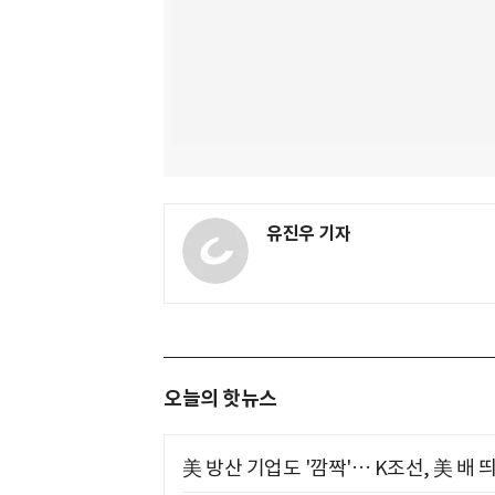
유진우 기자
오늘의 핫뉴스
美 방산 기업도 '깜짝'… K조선, 美 배