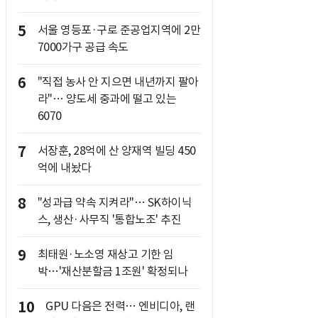
5
서울 영등포·구로 준공업지역에 2만
7000가구 공급 속도
6
"직접 농사 안 지으면 내년까지 팔아
라"… 양도세 중과에 떨고 있는
6070
7
서장훈, 28억에 산 양재역 빌딩 450
억에 내놨다
8
"성과급 약속 지켜라"… SK하이닉
스, 생산·사무직 '통합노조' 추진
9
최태원·노소영 재상고 기한 임
박…'재산분할금 1조원' 확정되나
10
GPU 다음은 전력… 엔비디아, 랜