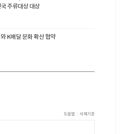
민국 주류대상 대상
와 K배달 문화 확산 협약
도움말
삭제기준