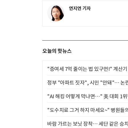
연지연 기자
오늘의 핫뉴스
"증여세 7억 줄이는 법 있구먼!" 계산
정부 "아파트 짓자", 시민 "안돼"… 논란
"AI 해킹 어떻게 막냐면…" 美 대회 1
"도수치료 그거 하지 마세요~" 병원들
바람 가르는 보닛 장착… 세단 같은 승