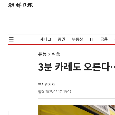
재테크
증권
부동산
IT
금융
유통
식품
3분 카레도 오른다…
연지연 기자
입력
2025.03.17. 19:07