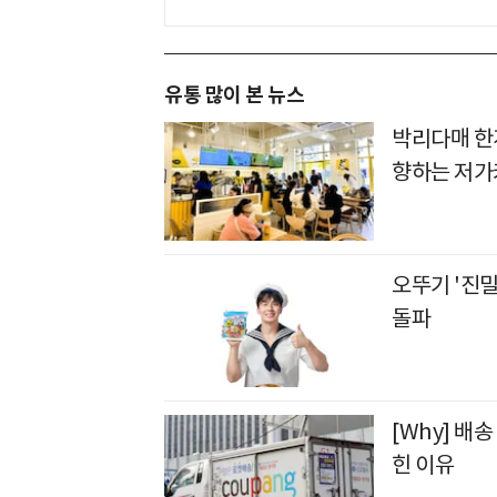
유통 많이 본 뉴스
박리다매 한
향하는 저가
오뚜기 '진밀
돌파
[Why] 
힌 이유