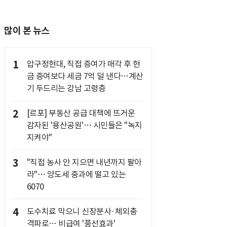
많이 본 뉴스
1
압구정현대, 직접 증여가 매각 후 현
금 증여보다 세금 7억 덜 낸다…계산
기 두드리는 강남 고령층
2
[르포] 부동산 공급 대책에 뜨거운
감자된 '용산공원'… 시민들은 "녹지
지켜야"
3
"직접 농사 안 지으면 내년까지 팔아
라"… 양도세 중과에 떨고 있는
6070
4
도수치료 막으니 신장분사·체외충
격파로… 비급여 '풍선효과'