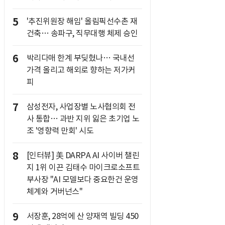
5
'추진위원장 해임' 올림픽선수촌 재
건축… 송파구, 직무대행 체제 승인
6
박리다매 한계 부딪혔나… 국내선
가격 올리고 해외로 향하는 저가커
피
7
삼성전자, 사업장별 노사협의회 전
사 통합… 과반 지위 잃은 초기업 노
조 '영향력 만회' 시도
8
[인터뷰] 美 DARPA AI 사이버 챌린
지 1위 이끈 김태수 마이크로소프트
부사장 "AI 모델보다 중요한건 운영
체계와 거버넌스"
9
서장훈, 28억에 산 양재역 빌딩 450