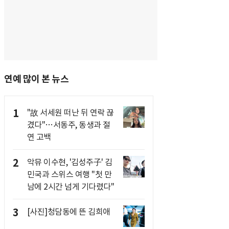
연예 많이 본 뉴스
1
"故 서세원 떠난 뒤 연락 끊
겼다"…서동주, 동생과 절
연 고백
2
악뮤 이수현, '김성주子' 김
민국과 스위스 여행 "첫 만
남에 2시간 넘게 기다렸다"
3
[사진]청담동에 뜬 김희애