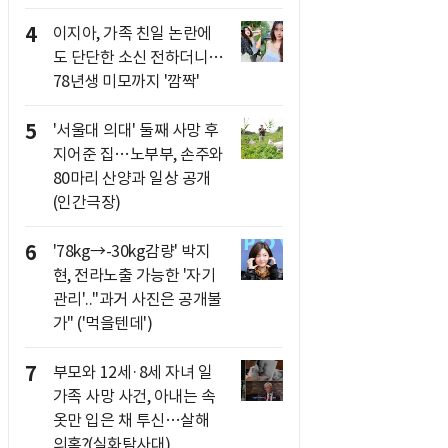
4
이지아, 가족 친일 논란에
도 단단한 소신 전하더니…
78년생 미모까지 '깜짝'
5
'서울대 의대' 둘째 사망 후
지어준 집…노부부, 손주와
80마리 산양과 일상 공개
(인간극장)
6
'78kg→-30kg감량' 박지
현, 전라노출 가능한 '자기
관리'.."과거 사진은 공개불
가" ('먹을텐데')
7
부모와 12세·8세 자녀 일
가족 사망 사건, 아내는 속
옷만 입은 채 투신…살해
의혹?(실화탐사대)