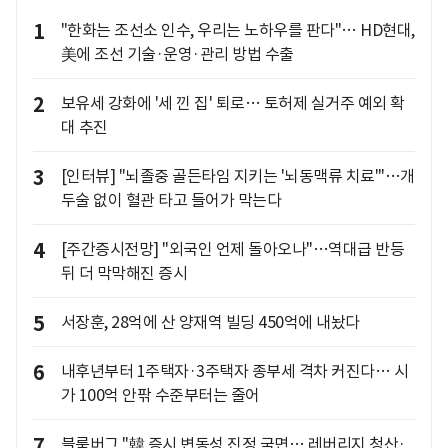
1
"한화는 조선소 인수, 우리는 노하우를 판다"… HD현대,
美에 조선 기술·운영·관리 방법 수출
2
보유세 강화에 '세 낀 집' 퇴로… 토허제 실거주 예외 확
대 추진
3
[인터뷰] "뇌졸중 골든타임 지키는 '뇌동맥류 치료'"…개
두술 없이 혈관 타고 들어가 막는다
4
[주간증시전망] "외국인 언제 돌아오나"…역대급 반등
뒤 더 막막해진 증시
5
서장훈, 28억에 산 양재역 빌딩 450억에 내놨다
6
내후년부터 1주택자·3주택자 종부세 격차 커진다… 시
가 100억 안팎 수준부터는 줄어
7
블룸버그 "韓 증시 변동성 진정 국면… 레버리지 청산·