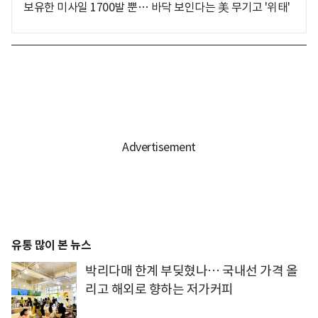
보유한 미사일 1700발 뿐… 바닥 보인다는 美 무기고 '위태'
유통 많이 본 뉴스
박리다매 한계 부딪혔나… 국내선 가격 올
리고 해외로 향하는 저가커피