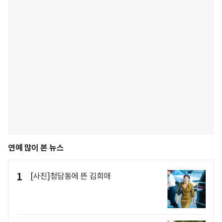
연예 많이 본 뉴스
1
[사진]청담동에 뜬 김희애