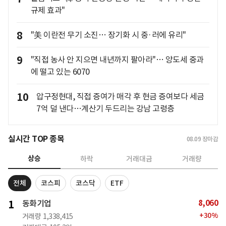
규제 효과"
8
"美 이란전 무기 소진… 장기화 시 중·러에 유리"
9
"직접 농사 안 지으면 내년까지 팔아라"… 양도세 중과
에 떨고 있는 6070
10
압구정현대, 직접 증여가 매각 후 현금 증여보다 세금
7억 덜 낸다…계산기 두드리는 강남 고령층
실시간 TOP 종목
08.09
장마감
상승
하락
거래대금
거래량
전체
코스피
코스닥
ETF
8,060
1
동화기업
+
30
%
거래량
1,338,415