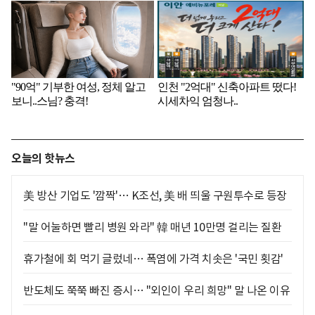
오늘의 핫뉴스
美 방산 기업도 '깜짝'… K조선, 美 배 띄울 구원투수로 등장
"말 어눌하면 빨리 병원 와라" 韓 매년 10만명 걸리는 질환
휴가철에 회 먹기 글렀네… 폭염에 가격 치솟은 '국민 횟감'
반도체도 쭉쭉 빠진 증시… "외인이 우리 희망" 말 나온 이유