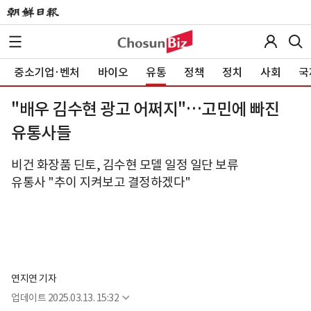
중소기업·벤처
바이오
유통
정책
정치
사회
국
"배우 김수현 광고 어쩌지"…고민에 빠진
유통사들
비건 화장품 딘토, 김수현 모델 일정 일단 보류
유통사 "추이 지켜보고 결정하겠다"
연지연 기자
업데이트
2025.03.13. 15:32