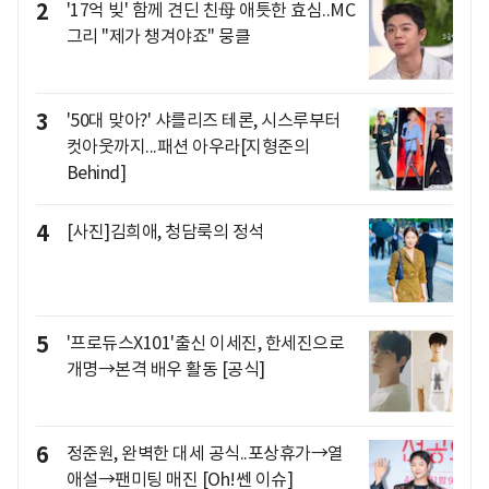
2
'17억 빚' 함께 견딘 친母 애틋한 효심..MC
그리 "제가 챙겨야죠" 뭉클
3
'50대 맞아?' 샤를리즈 테론, 시스루부터
컷아웃까지...패션 아우라[지형준의
Behind]
4
[사진]김희애, 청담룩의 정석
5
'프로듀스X101'출신 이세진, 한세진으로
개명→본격 배우 활동 [공식]
6
정준원, 완벽한 대세 공식..포상휴가→열
애설→팬미팅 매진 [Oh!쎈 이슈]