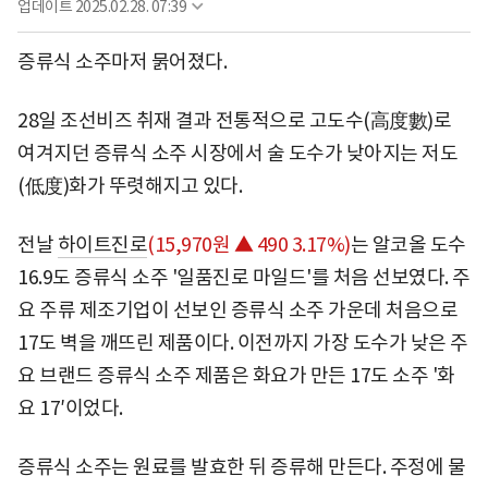
업데이트
2025.02.28. 07:39
증류식 소주마저 묽어졌다.
28일 조선비즈 취재 결과 전통적으로 고도수(高度數)로
여겨지던 증류식 소주 시장에서 술 도수가 낮아지는 저도
(低度)화가 뚜렷해지고 있다.
전날
하이트진로
(15,970원 ▲ 490 3.17%)
는 알코올 도수
16.9도 증류식 소주 '일품진로 마일드'를 처음 선보였다. 주
요 주류 제조기업이 선보인 증류식 소주 가운데 처음으로
17도 벽을 깨뜨린 제품이다. 이전까지 가장 도수가 낮은 주
요 브랜드 증류식 소주 제품은 화요가 만든 17도 소주 '화
요 17′이었다.
증류식 소주는 원료를 발효한 뒤 증류해 만든다. 주정에 물