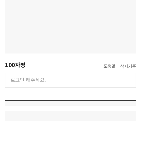
100자평
도움말
삭제기준