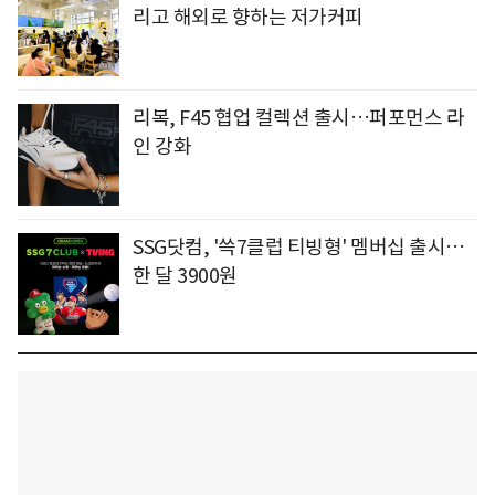
리고 해외로 향하는 저가커피
리복, F45 협업 컬렉션 출시…퍼포먼스 라
인 강화
SSG닷컴, '쓱7클럽 티빙형' 멤버십 출시…
한 달 3900원