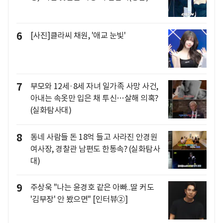
6
[사진]클라씨 채원, '애교 눈빛'
7
부모와 12세·8세 자녀 일가족 사망 사건,
아내는 속옷만 입은 채 투신…살해 의혹?
(실화탐사대)
8
동네 사람들 돈 18억 들고 사라진 안경원
여사장, 경찰관 남편도 한통속? (실화탐사
대)
9
주상욱 "나는 윤경호 같은 아빠..딸 커도
'김부장' 안 봤으면" [인터뷰②]