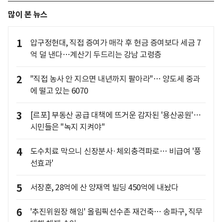
많이 본 뉴스
1
압구정현대, 직접 증여가 매각 후 현금 증여보다 세금 7
억 덜 낸다…계산기 두드리는 강남 고령층
2
"직접 농사 안 지으면 내년까지 팔아라"… 양도세 중과
에 떨고 있는 6070
3
[르포] 부동산 공급 대책에 뜨거운 감자된 '용산공원'…
시민들은 "녹지 지켜야"
4
도수치료 막으니 신장분사·체외충격파로… 비급여 '풍
선효과'
5
서장훈, 28억에 산 양재역 빌딩 450억에 내놨다
6
'추진위원장 해임' 올림픽선수촌 재건축… 송파구, 직무