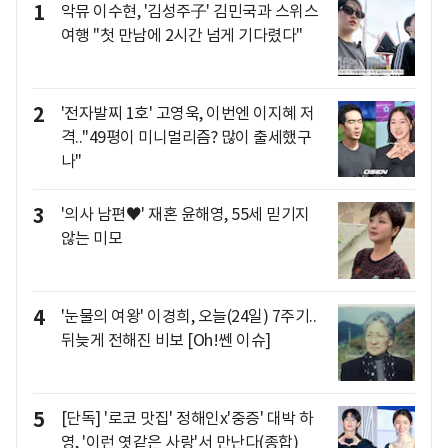
1
악뮤 이수현, '김성주子' 김민국과 스위스
여행 "첫 만남에 2시간 넘게 기다렸다"
2
'전자발찌 1호' 고영욱, 이번엔 이지혜 저
격.."49평이 미니멀리즘? 많이 출세했구
나"
3
'의사 남편♥' 재혼 윤해영, 55세 믿기지
않는 미모
4
'눈물의 여왕' 이경희, 오늘(24일) 7주기..
뒤늦게 전해진 비보 [Oh!쎈 이슈]
5
[단독] '로코 맛집' 정해인x'중증' 대박 하
영, '이런 엿같은 사랑'서 만난다(종합)