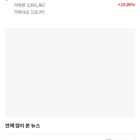
+
29.89
%
거래량
3,991,467
거래대금
118.3억
연예 많이 본 뉴스