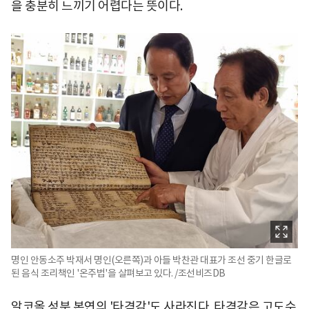
을 충분히 느끼기 어렵다는 뜻이다.
명인 안동소주 박재서 명인(오른쪽)과 아들 박찬관 대표가 조선 중기 한글로
된 음식 조리책인 '온주법'을 살펴보고 있다. /조선비즈DB
알코올 성분 본연의 '타격감'도 사라진다. 타격감은 고도수