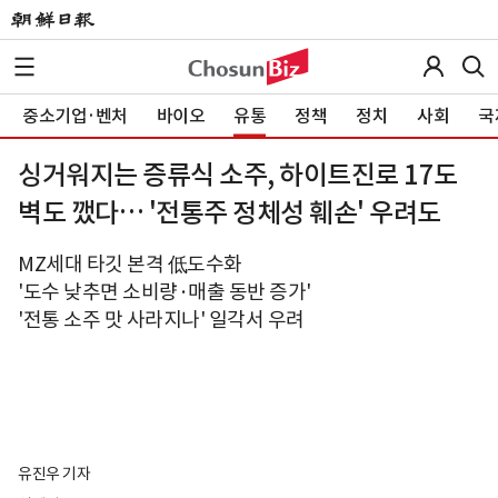
중소기업·벤처
바이오
유통
정책
정치
사회
국
싱거워지는 증류식 소주, 하이트진로 17도
벽도 깼다… '전통주 정체성 훼손' 우려도
MZ세대 타깃 본격 低도수화
'도수 낮추면 소비량·매출 동반 증가'
'전통 소주 맛 사라지나' 일각서 우려
유진우 기자