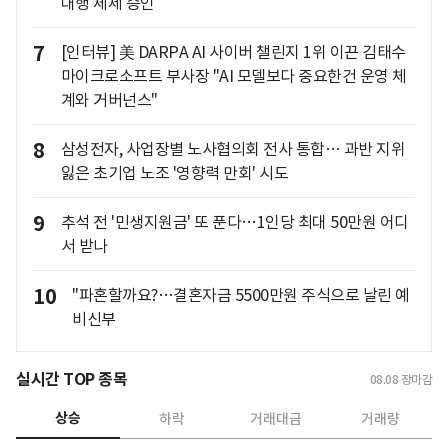
대행 체제 승인
7
[인터뷰] 美 DARPA AI 사이버 챌린지 1위 이끈 김태수
마이크로소프트 부사장 "AI 모델보다 중요한건 운영 체
계와 거버넌스"
8
삼성전자, 사업장별 노사협의회 전사 통합… 과반 지위
잃은 초기업 노조 '영향력 만회' 시도
9
추석 전 '민생지원금' 또 푼다…1인당 최대 50만원 어디
서 받나
10
"파혼할까요?…결혼자금 5500만원 주식으로 날린 예
비신부
실시간 TOP 종목
08.08
장마감
상승
하락
거래대금
거래량