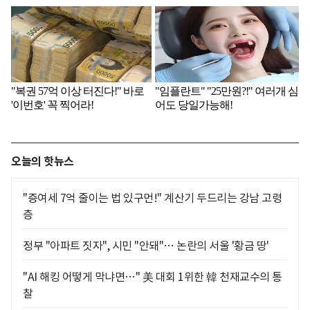
오늘의 핫뉴스
"증여세 7억 줄이는 법 있구먼!" 계산기 두드리는 강남 고령
층
정부 "아파트 짓자", 시민 "안돼"… 논란의 서울 '황금 땅'
"AI 해킹 어떻게 막냐면…" 美 대회 1위한 韓 천재교수의 통
찰